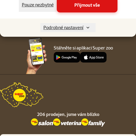
Menu v patičce
Pouze nezbytné
Přijmout vše
Pro zákazníky
O společnosti
Podrobné nastavení
Stáhněte si aplikaci Super zoo
206 prodejen,
jsme vám blízko