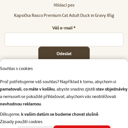
Hlídací pes
Kapsička Rasco Premium Cat Adult Duck in Gravy 85g
Váš e-mail *
Odeslat
Souhlas s cookies
Proč potřebujeme váš souhlas? Například k tomu, abychom si
pamatovali, co máte v košíku
, abyste snadno zjistili
stav objednávky
Napište nám
321 000 180
eshop@superzoo.cz
Po–Pá 7:00 – 18:00
a nemuseli se pokaždé přihlašovat, abychom vás neobtěžovali
nevhodnou reklamou
.
Online chat
206 prodejen
Děkujeme,
k vašim datům se budeme chovat slušně
.
nebo
WhatsApp
jsme vám blízko
Zásady použití cookies