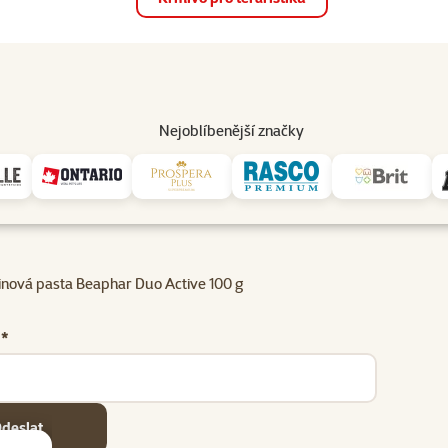
op
Akce a slevy
Prodejny
Služby
Poradna
Pomá
206
Nejoblíbenější značky
inová pasta Beaphar Duo Active 100 g
 *
deslat