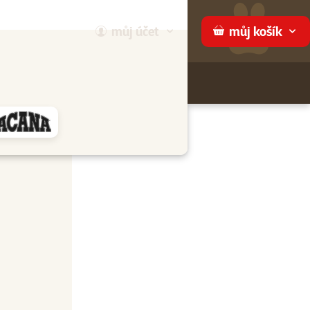
můj
účet
můj
košík
Hledej
háme