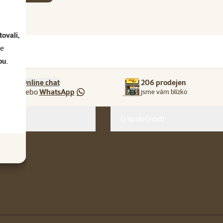
ovali,
se
ou
.
Online chat
206 prodejen
nebo
WhatsApp
jsme vám blízko
O společnosti