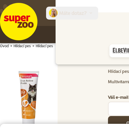
Máte dotaz?
E-sh
Úvod
Hlídací pes
Hlídací pes
Hlídací pes
Hlídací pes
Multivitam
Váš e-mail
O