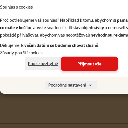
Souhlas s cookies
Proč potřebujeme váš souhlas? Například k tomu, abychom si
pamat
co máte v košíku
, abyste snadno zjistili
stav objednávky
a nemuseli 
pokaždé přihlašovat, abychom vás neobtěžovali
nevhodnou reklam
Děkujeme,
k vašim datům se budeme chovat slušně
.
Napište nám
321 000 180
Zásady použití cookies
eshop@superzoo.cz
Po–Pá 7:00 – 18:00
Pouze nezbytné
Přijmout vše
Menu v patičce
Pro zákazníky
Podrobné nastavení