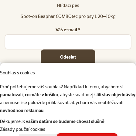
Hlídací pes
Spot-on Beaphar COMBOtec pro psy L 20-40kg
Váš e-mail *
Odeslat
Souhlas s cookies
Proč potřebujeme váš souhlas? Například k tomu, abychom si
pamatovali, co máte v košíku
, abyste snadno zjistili
stav objednávky
Napište nám
321 000 180
eshop@superzoo.cz
Po–Pá 7:00 – 18:00
a nemuseli se pokaždé přihlašovat, abychom vás neobtěžovali
nevhodnou reklamou
.
Online chat
206 prodejen
Děkujeme,
k vašim datům se budeme chovat slušně
.
nebo
WhatsApp
jsme vám blízko
Zásady použití cookies