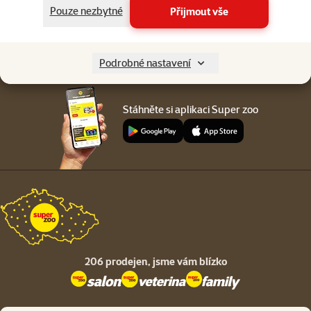
Menu v patičce
Pouze nezbytné
Přijmout vše
Pro zákazníky
O společnosti
Podrobné nastavení
Stáhněte si aplikaci Super zoo
206 prodejen,
jsme vám blízko