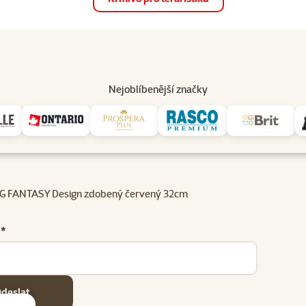
op
Akce a slevy
Prodejny
Služby
Poradna
Pomá
206
Nejoblíbenější značky
G FANTASY Design zdobený červený 32cm
 *
deslat