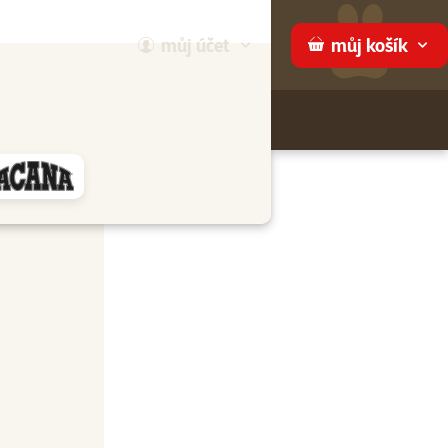
můj
účet
můj
košík
Hledej
háme