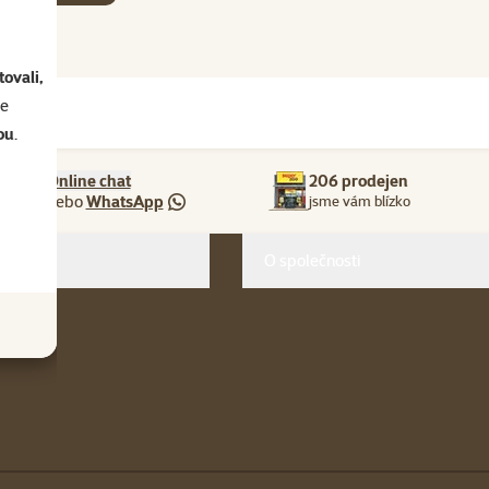
ovali,
se
ou
.
Online chat
206 prodejen
nebo
WhatsApp
jsme vám blízko
O společnosti