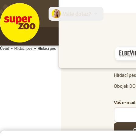
Máte dotaz?
E-sh
Úvod
Hlídací pes
Hlídací pes
Hlídací pes
Hlídací pes
Obojek DO
Váš e-mail
O