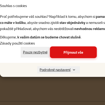
Souhlas s cookies
Proč potřebujeme váš souhlas? Například k tomu, abychom si
pamat
co máte v košíku
, abyste snadno zjistili
stav objednávky
a nemuseli 
pokaždé přihlašovat, abychom vás neobtěžovali
nevhodnou reklam
Děkujeme,
k vašim datům se budeme chovat slušně
.
Napište nám
321 000 180
Zásady použití cookies
eshop@superzoo.cz
Po–Pá 7:00 – 18:00
Pouze nezbytné
Přijmout vše
Menu v patičce
Pro zákazníky
Podrobné nastavení