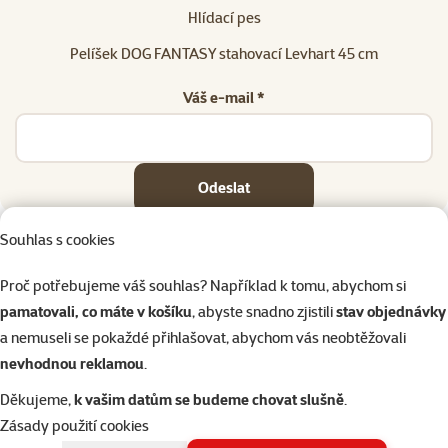
Hlídací pes
Pelíšek DOG FANTASY stahovací Levhart 45 cm
Váš e-mail *
Odeslat
Souhlas s cookies
Proč potřebujeme váš souhlas? Například k tomu, abychom si
pamatovali, co máte v košíku
, abyste snadno zjistili
stav objednávky
Napište nám
321 000 180
eshop@superzoo.cz
Po–Pá 7:00 – 18:00
a nemuseli se pokaždé přihlašovat, abychom vás neobtěžovali
nevhodnou reklamou
.
Online chat
206 prodejen
Děkujeme,
k vašim datům se budeme chovat slušně
.
nebo
WhatsApp
jsme vám blízko
Zásady použití cookies