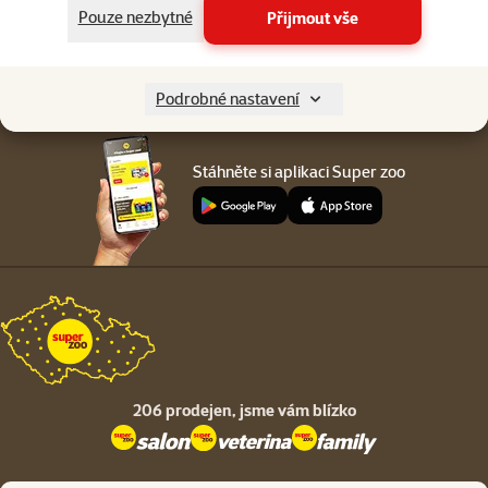
Menu v patičce
Pouze nezbytné
Přijmout vše
Pro zákazníky
O společnosti
Podrobné nastavení
Stáhněte si aplikaci Super zoo
206 prodejen,
jsme vám blízko