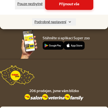
Menu v patičce
Pouze nezbytné
Přijmout vše
Pro zákazníky
O společnosti
Podrobné nastavení
Stáhněte si aplikaci Super zoo
206 prodejen,
jsme vám blízko