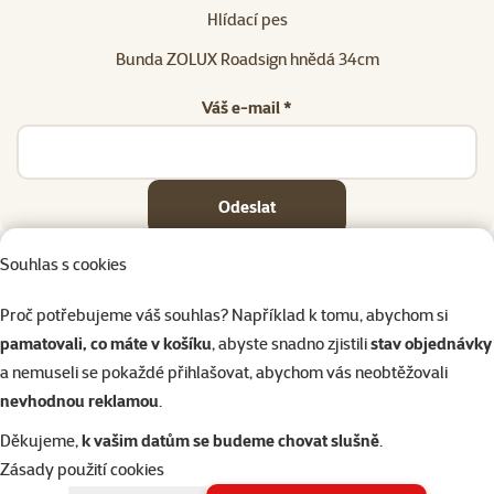
Hlídací pes
Bunda ZOLUX Roadsign hnědá 34cm
Váš e-mail *
Odeslat
Souhlas s cookies
Proč potřebujeme váš souhlas? Například k tomu, abychom si
pamatovali, co máte v košíku
, abyste snadno zjistili
stav objednávky
Napište nám
321 000 180
eshop@superzoo.cz
Po–Pá 7:00 – 18:00
a nemuseli se pokaždé přihlašovat, abychom vás neobtěžovali
nevhodnou reklamou
.
Online chat
206 prodejen
Děkujeme,
k vašim datům se budeme chovat slušně
.
nebo
WhatsApp
jsme vám blízko
Zásady použití cookies