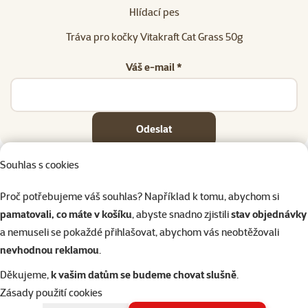
Hlídací pes
Tráva pro kočky Vitakraft Cat Grass 50g
Váš e-mail *
Odeslat
Souhlas s cookies
Proč potřebujeme váš souhlas? Například k tomu, abychom si
pamatovali, co máte v košíku
, abyste snadno zjistili
stav objednávky
Napište nám
321 000 180
eshop@superzoo.cz
Po–Pá 7:00 – 18:00
a nemuseli se pokaždé přihlašovat, abychom vás neobtěžovali
nevhodnou reklamou
.
Online chat
206 prodejen
Děkujeme,
k vašim datům se budeme chovat slušně
.
nebo
WhatsApp
jsme vám blízko
Zásady použití cookies