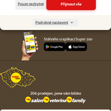
Menu v patičce
Pouze nezbytné
Přijmout vše
Pro zákazníky
O společnosti
Podrobné nastavení
Stáhněte si aplikaci Super zoo
206 prodejen,
jsme vám blízko