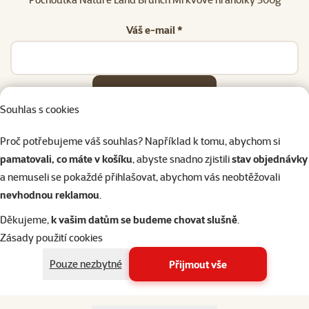
Váš e-mail *
Odeslat
Souhlas s cookies
Proč potřebujeme váš souhlas? Například k tomu, abychom si
pamatovali, co máte v košíku
, abyste snadno zjistili
stav objednávky
a nemuseli se pokaždé přihlašovat, abychom vás neobtěžovali
Napište nám
321 000 180
eshop@superzoo.cz
Po–Pá 7:00 – 18:00
nevhodnou reklamou
.
Děkujeme,
k vašim datům se budeme chovat slušně
.
Online chat
206 prodejen
Zásady použití cookies
nebo
WhatsApp
jsme vám blízko
Pouze nezbytné
Přijmout vše
Menu v patičce
Pro zákazníky