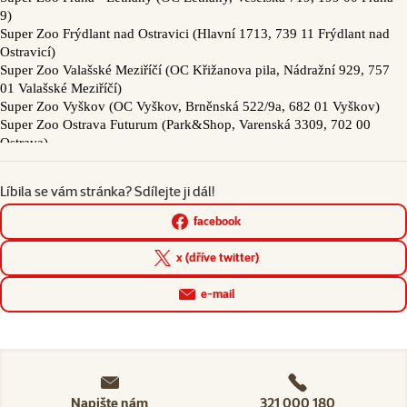
Líbila se vám stránka? Sdílejte ji dál!
facebook
x (dříve twitter)
e-mail
Napište nám
321 000 180