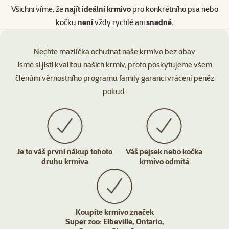
Všichni víme, že
najít ideální krmivo
pro konkrétního psa nebo
kočku
není
vždy rychlé ani
snadné.
Nechte mazlíčka ochutnat naše krmivo bez obav
Jsme si jisti kvalitou našich krmiv, proto poskytujeme všem
členům věrnostního programu family garanci vrácení peněz
pokud:
Je to váš první nákup tohoto
Váš pejsek nebo kočka
druhu krmiva
krmivo odmítá
Koupíte krmivo značek
Super zoo: Elbeville, Ontario,