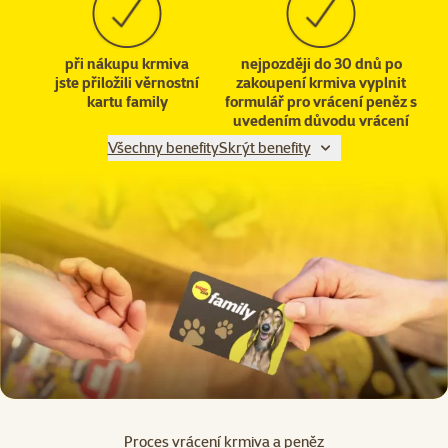
při nákupu krmiva
nejpozději do 30 dnů po
jste přiložili věrnostní
zakoupení krmiva vyplnit
kartu family
formulář pro vrácení peněz s
uvedením důvodu vrácení
Všechny benefity
Skrýt benefity
Proces vrácení krmiva a peněz