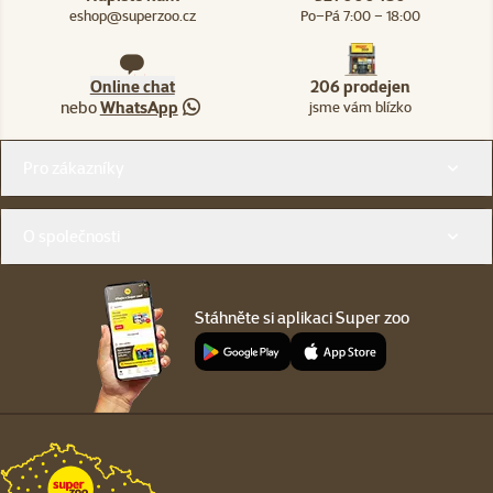
eshop@superzoo.cz
Po–Pá 7:00 – 18:00
Online chat
206 prodejen
nebo
WhatsApp
jsme vám blízko
Menu v patičce
Pro zákazníky
O společnosti
Stáhněte si aplikaci Super zoo