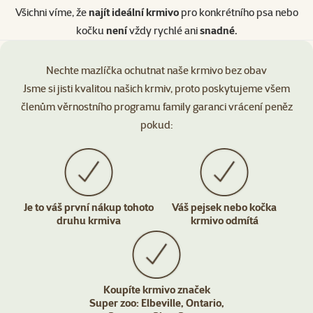
Všichni víme, že
najít ideální krmivo
pro konkrétního psa nebo
kočku
není
vždy rychlé ani
snadné.
Nechte mazlíčka ochutnat naše krmivo bez obav
Jsme si jisti kvalitou našich krmiv, proto poskytujeme všem
členům věrnostního programu family garanci vrácení peněz
pokud:
Je to váš první nákup tohoto
Váš pejsek nebo kočka
druhu krmiva
krmivo odmítá
Koupíte krmivo značek
Super zoo: Elbeville, Ontario,