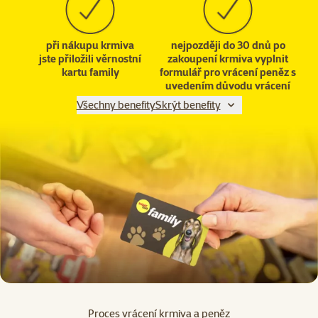
při nákupu krmiva
nejpozději do 30 dnů po
jste přiložili věrnostní
zakoupení krmiva vyplnit
kartu family
formulář pro vrácení peněz s
uvedením důvodu vrácení
Všechny benefity
Skrýt benefity
Proces vrácení krmiva a peněz