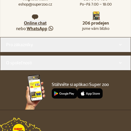
eshop@superzoo.cz
Po–Pá 7:00 – 18:00
Online chat
206 prodejen
nebo
WhatsApp
jsme vám blízko
Menu v patičce
Pro zákazníky
O společnosti
Stáhněte si aplikaci Super zoo