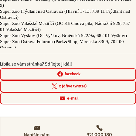
Líbila se vám stránka? Sdílejte ji dál!
facebook
x (dříve twitter)
e-mail
Napište nám
321 000 180