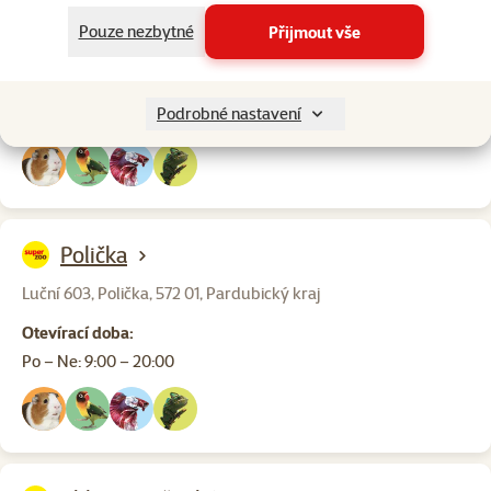
OC Stříbrný dvůr Žižkova 4449, Havlíčkův Brod, 580 01,
Pouze nezbytné
Přijmout vše
Vysočina, Česká republika
Otevírací doba:
Podrobné nastavení
Po – Ne: 9:00 – 20:00
Polička
Luční 603, Polička, 572 01, Pardubický kraj
Otevírací doba:
Po – Ne: 9:00 – 20:00