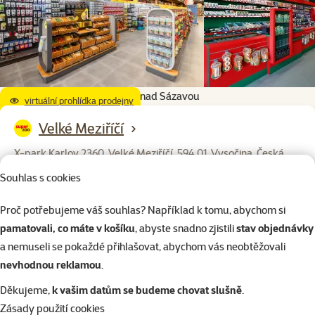
Žďár nad Sázavou
virtuální prohlídka prodejny
Velké Meziříčí
X-park Karlov 2360, Velké Meziříčí, 594 01, Vysočina, Česká
republika
Souhlas s cookies
Otevírací doba:
Proč potřebujeme váš souhlas? Například k tomu, abychom si
Po – Ne: 9:00 – 20:00
pamatovali, co máte v košíku
, abyste snadno zjistili
stav objednávky
a nemuseli se pokaždé přihlašovat, abychom vás neobtěžovali
nevhodnou reklamou
.
Děkujeme,
k vašim datům se budeme chovat slušně
.
Havlíčkův Brod II
Zásady použití cookies