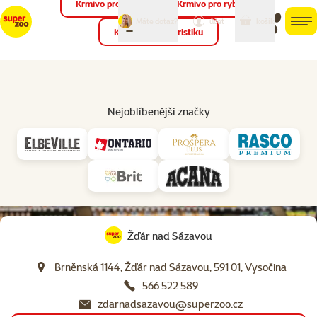
Krmivo pro ptáky
Krmivo pro ryby
můj
můj
Máte dotaz?
košík
účet
men
Krmivo pro teraristiku
Hled
Nejoblíbenější značky
virtuální prohlídka
prodejny
Žďár nad Sázavou
Brněnská 1144, Žďár nad Sázavou, 591 01, Vysočina
566 522 589
zdarnadsazavou@superzoo.cz