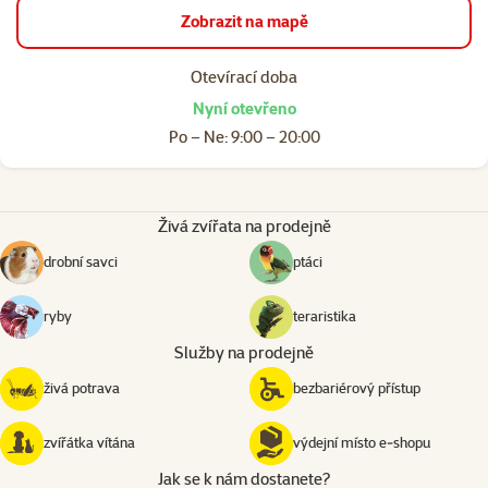
Zobrazit na mapě
Otevírací doba
Nyní otevřeno
Po – Ne: 9:00 – 20:00
Živá zvířata na prodejně
drobní savci
ptáci
ryby
teraristika
Služby na prodejně
živá potrava
bezbariérový přístup
zvířátka vítána
výdejní místo e‑shopu
Jak se k nám dostanete?