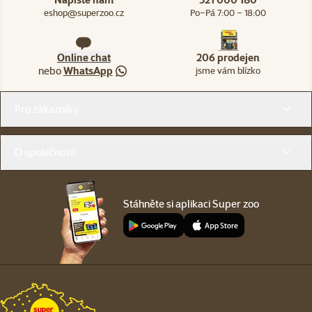
eshop@superzoo.cz
Po–Pá 7:00 – 18:00
Online chat
206 prodejen
nebo
WhatsApp
jsme vám blízko
Menu v patičce
Pro zákazníky
O společnosti
Stáhněte si aplikaci Super zoo