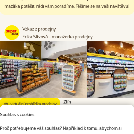
mazlíka potěšit, rádi vám poradíme. Těšíme se na vaši návštěvu!
Vzkaz z prodejny
Erika Slívová - manažerka prodejny
Zlín
virtuální prohlídka prodejny
Otrokovice
Souhlas s cookies
PC Atrium, nám. 3. května 1877, Otrokovice, 765 01, Zlínský kraj
Proč potřebujeme váš souhlas? Například k tomu, abychom si