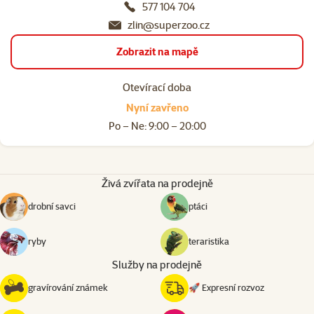
577 104 704
zlin@superzoo.cz
Zobrazit na mapě
Otevírací doba
Nyní zavřeno
Po – Ne: 9:00 – 20:00
Živá zvířata na prodejně
drobní savci
ptáci
ryby
teraristika
Služby na prodejně
gravírování známek
🚀 Expresní rozvoz