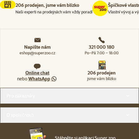
206 prodejen, jsme vám blízko
Špičkové vlast
Naši experti na prodejnách vám vždy poradí
Vlastní vývoj a v
Napište nám
321 000 180
eshop@superzoo.cz
Po–Pá 7:00 – 18:00
Online chat
206 prodejen
nebo
WhatsApp
jsme vám blízko
Menu v patičce
Pro zákazníky
O společnosti
Stáhněte si aplikaci Super zoo