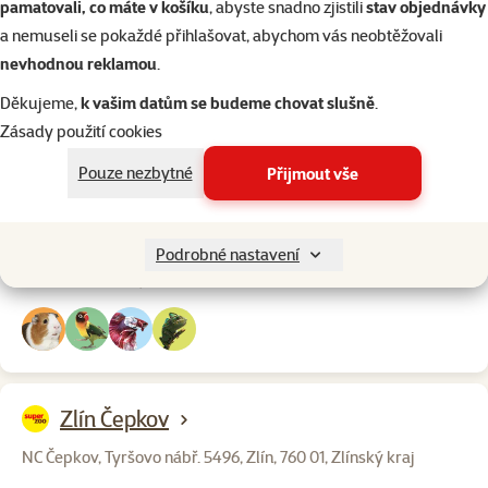
pamatovali, co máte v košíku
, abyste snadno zjistili
stav objednávky
Otevírací doba:
a nemuseli se pokaždé přihlašovat, abychom vás neobtěžovali
Po – Ne: 9:00 – 20:00
nevhodnou reklamou
.
Děkujeme,
k vašim datům se budeme chovat slušně
.
Zásady použití cookies
Zlín Oko
Pouze nezbytné
Přijmout vše
Tř. Tomáše Bati 508, Zlín, 760 01, Zlínský kraj
Otevírací doba:
Podrobné nastavení
Po – Ne: 8:00 – 19:00
Zlín Čepkov
NC Čepkov, Tyršovo nábř. 5496, Zlín, 760 01, Zlínský kraj