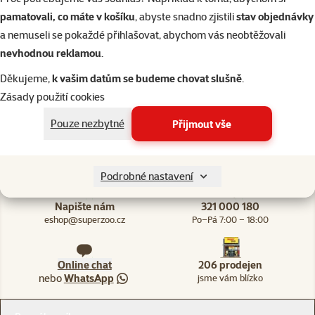
Skladem
do 
pamatovali, co máte v košíku
, abyste snadno zjistili
stav objednávky
a nemuseli se pokaždé přihlašovat, abychom vás neobtěžovali
nevhodnou reklamou
.
Děkujeme,
k vašim datům se budeme chovat slušně
.
Zásady použití cookies
206 prodejen, jsme vám blízko
Špičkové vlast
Pouze nezbytné
Přijmout vše
Naši experti na prodejnách vám vždy poradí
Vlastní vývoj a v
Podrobné nastavení
Napište nám
321 000 180
eshop@superzoo.cz
Po–Pá 7:00 – 18:00
Online chat
206 prodejen
nebo
WhatsApp
jsme vám blízko
Menu v patičce