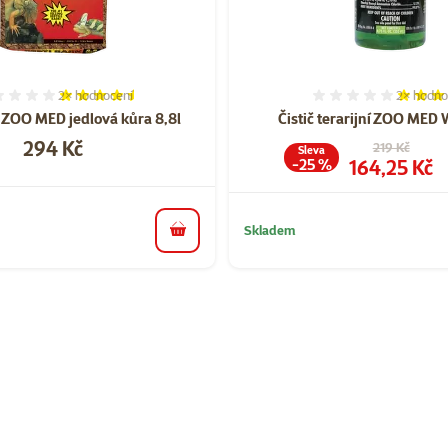
2×
hodnocení
2×
hodno
Hodnocení 90%, počet hodnocení: 2
Hodnocen
 ZOO MED jedlová kůra 8,8l
Čistič terarijní ZOO MED
Cena
294 Kč
Původní cen
219 Kč
Sleva
Cena
164,25 Kč
-25 %
Skladem
do košíku