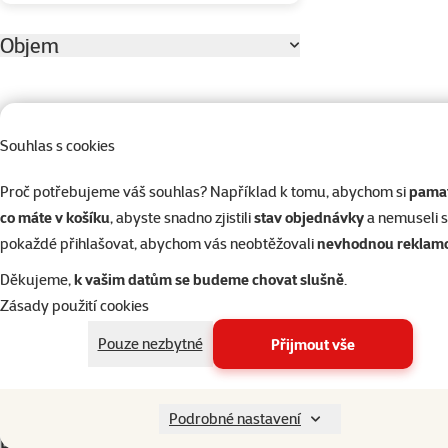
Objem
1258ml
1258ml
Souhlas s cookies
Proč potřebujeme váš souhlas? Například k tomu, abychom si
pamat
Materiál
co máte v košíku
, abyste snadno zjistili
stav objednávky
a nemuseli 
Dřevo
1
pokaždé přihlašovat, abychom vás neobtěžovali
nevhodnou reklam
Plast
0
Děkujeme,
k vašim datům se budeme chovat slušně
.
Přírodní
1
Zásady použití cookies
Pouze nezbytné
Přijmout vše
Typ krmiva
Suché
0
Podrobné nastavení
Produkty v akci