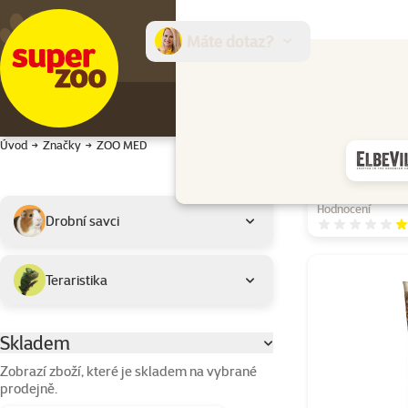
Máte dotaz?
E-sh
Úvod
Značky
ZOO MED
Podkategorie
Vybrané filtry
Hodnocení
Drobní savci
H
Produkty značk
Teraristika
Skladem
Parametrický filtr
Zobrazí zboží, které je skladem na vybrané
prodejně.