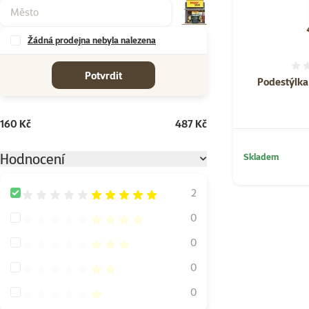
Žádná prodejna nebyla nalezena
cena od-do
Potvrdit
Podestýlka
160 Kč
487 Kč
Hodnocení
Skladem
Hodnocení 100%
2
Hodnocení 80%
0
Hodnocení 60%
0
Hodnocení 40%
0
Hodnocení 20%
0