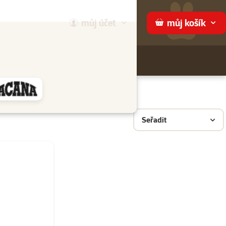
můj
účet
můj
košík
Hledej
háme
Seřadit