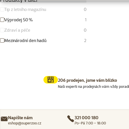
Tip z letního magazínu
0
Výprodej 50 %
1
Zdraví a péče
0
Mezinárodní den hadů
2
206 prodejen, jsme vám blízko
Naši experti na prodejnách vám vždy porad
Napište nám
321 000 180
eshop@superzoo.cz
Po–Pá 7:00 – 18:00