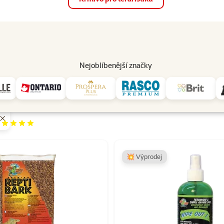
op
Akce a slevy
Prodejny
Služby
Poradna
Pomá
206
Nejoblíbenější značky
ZOO MED
odnocení 100%
y ZOO MED
💥 Výprodej