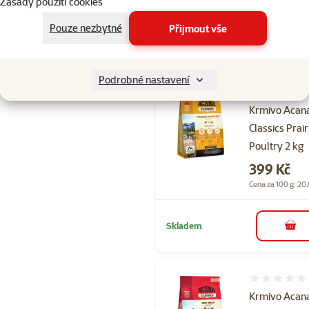
Zásady použití cookies
Pouze nezbytné
Přijmout vše
Skladem
do 
Podrobné nastavení
Hodnocení 
Krmivo Acan
Classics Prair
Poultry 2 kg
Cena
399 Kč
Cena za 100 g: 20
Skladem
do 
Hodnocení 
Krmivo Acan