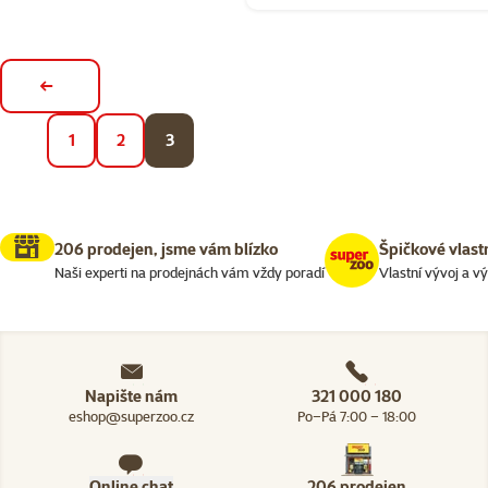
Předchozí stránka
1
2
3
206 prodejen, jsme vám blízko
Špičkové vlast
Naši experti na prodejnách vám vždy poradí
Vlastní vývoj a v
Napište nám
321 000 180
eshop@superzoo.cz
Po–Pá 7:00 – 18:00
Online chat
206 prodejen