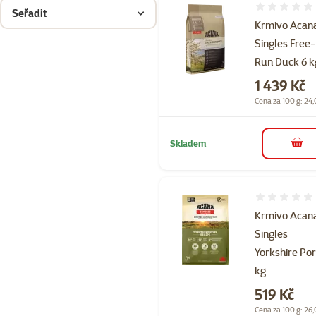
Hodnocení 
Seřadit
Krmivo Acan
Singles Free-
Run Duck 6 k
Cena
1 439 Kč
Cena za 100 g: 24,
Skladem
do 
Hodnocení 
Krmivo Acan
Singles
Yorkshire Por
kg
Cena
519 Kč
Cena za 100 g: 26,