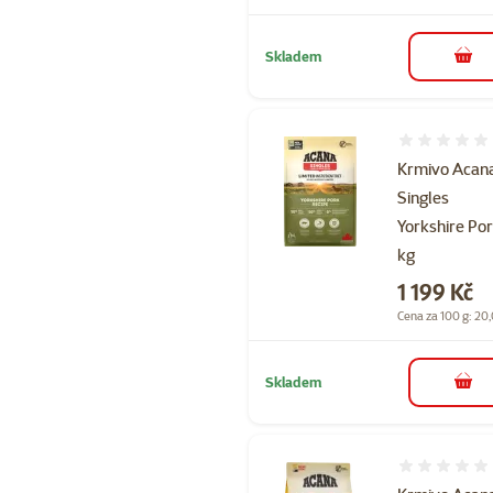
Skladem
do 
Hodnocení 
Krmivo Acan
Singles
Yorkshire Por
kg
Cena
1 199 Kč
Cena za 100 g: 20
Skladem
do 
Hodnocení 