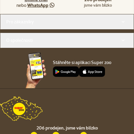
nebo
WhatsApp
jsme vám blízko
Menu v patičce
Pro zákazníky
O společnosti
Stáhněte si aplikaci Super zoo
206 prodejen,
jsme vám blízko