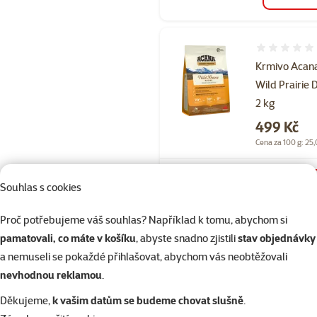
Hodnocení 
Krmivo Acan
Wild Prairie 
2 kg
Cena
499 Kč
Cena za 100 g: 25,
Skladem
Souhlas s cookies
do 
Proč potřebujeme váš souhlas? Například k tomu, abychom si
pamatovali, co máte v košíku
, abyste snadno zjistili
stav objednávky
Hodnocení 
a nemuseli se pokaždé přihlašovat, abychom vás neobtěžovali
Krmivo Acan
nevhodnou reklamou
.
Pacifica Dog 
Cena
549 Kč
Děkujeme,
k vašim datům se budeme chovat slušně
.
Cena za 100 g: 27,