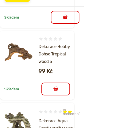
Skladem
do košíku
Hodnocení 0%
Dekorace Hobby
Dohse Tropical
wood S
Cena
99 Kč
Skladem
do košíku
1×
Hodnocení 40%, počet hodnocení: 1
hodnocení
Dekorace Aqua