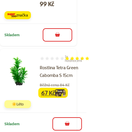
Cena
99 Kč
značka
Skladem
do košíku
1×
Hodnocení 100%, počet hodnocení: 1
hodnocení
Rostlina Tetra Green
Cabomba S 15cm
Běžná cena 84 Kč
67 Kč
family
cena
☀️Léto
Skladem
do košíku