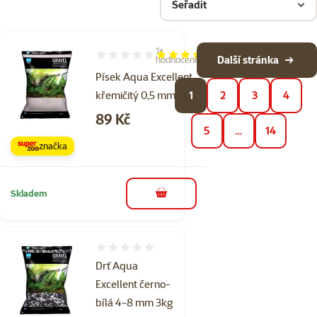
Seřadit
1×
Hodnocení 100%, počet hodnocení: 1
Další stránka
hodnocení
Písek Aqua Excellent
křemičitý 0,5 mm 3kg
1
2
3
4
Cena
89 Kč
5
…
14
značka
Skladem
do košíku
Hodnocení 0%
Drť Aqua
Excellent černo-
bílá 4-8 mm 3kg