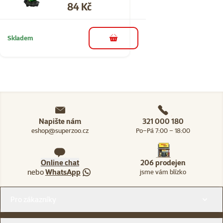
Cena
84 Kč
Skladem
do košíku
Napište nám
321 000 180
eshop@superzoo.cz
Po–Pá 7:00 – 18:00
Online chat
206 prodejen
nebo
WhatsApp
jsme vám blízko
Menu v patičce
Pro zákazníky