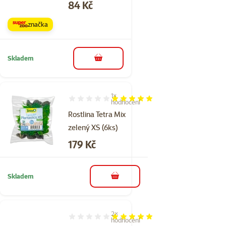
Cena
84 Kč
značka
Skladem
do košíku
1×
Hodnocení 100%, počet hodnocení: 1
hodnocení
Rostlina Tetra Mix
zelený XS (6ks)
Cena
179 Kč
Skladem
do košíku
2×
Hodnocení 100%, počet hodnocení: 2
hodnocení