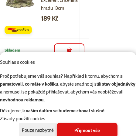
Excellent zřícenina
hradu 13cm
Cena
189 Kč
značka
Skladem
do košíku
Souhlas s cookies
2×
Proč potřebujeme váš souhlas? Například k tomu, abychom si
Hodnocení 60%, počet hodnocení: 2
hodnocení
Repti Planet kořen
pamatovali, co máte v košíku
, abyste snadno zjistili
stav objednávky
DriftWood Bulk XS 19-
a nemuseli se pokaždé přihlašovat, abychom vás neobtěžovali
23cm
nevhodnou reklamou
.
Cena
113,99 Kč
Děkujeme,
k vašim datům se budeme chovat slušně
.
Zásady použití cookies
značka
Pouze nezbytné
Přijmout vše