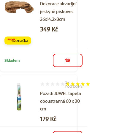
Dekorace akvarijní
jeskyně pískovec
26x14,2x8cm
Cena
349 Kč
značka
Skladem
do košíku
2×
Hodnocení 100%, počet hodnocení: 2
hodnocení
Pozadí JUWEL tapeta
oboustranná 60 x 30
cm
Cena
179 Kč