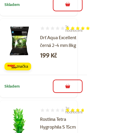
Skladem
do košíku
1×
Hodnocení 100%, počet hodnocení: 1
hodnocení
Drť Aqua Excellent
černá 2-4 mm 8kg
Cena
199 Kč
značka
Skladem
do košíku
3×
Hodnocení 73%, počet hodnocení: 3
hodnocení
Rostlina Tetra
Hygrophila S 15cm