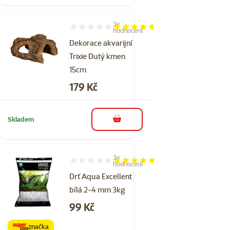
3×
Hodnocení 93%, počet hodnocení: 3
hodnocení
Dekorace akvarijní
Trixie Dutý kmen
15cm
Cena
179 Kč
Skladem
do košíku
3×
Hodnocení 100%, počet hodnocení: 3
hodnocení
Drť Aqua Excellent
bílá 2-4 mm 3kg
Cena
99 Kč
značka