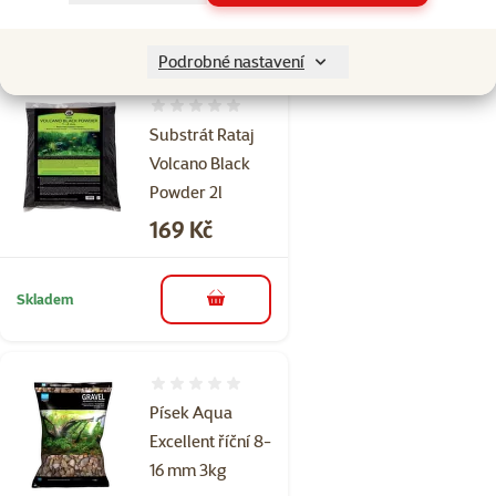
Skladem
do košíku
Podrobné nastavení
Hodnocení 0%
Substrát Rataj
Volcano Black
Powder 2l
Cena
169 Kč
Skladem
do košíku
Hodnocení 0%
Písek Aqua
Excellent říční 8-
16 mm 3kg