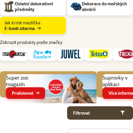
Ostatní dekorativní
Dekorace do mořských
předměty
akvárií
Jak krmit mazlíčka
E-book zdarma
Zobrazit produkty podle značky
Aktuální akce
Super zoo
Suprovky v
magazín
aplikaci
Prolistovat
Více informa
Parametrický filtr
Vybrané filtry
Produkty v kategorii Písky do akvárií a akvarijní dekorace
Filtrovat