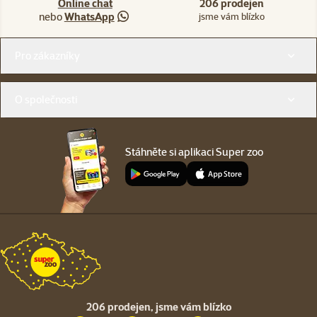
Online chat
206 prodejen
nebo
WhatsApp
jsme vám blízko
Menu v patičce
Pro zákazníky
O společnosti
Stáhněte si aplikaci Super zoo
206 prodejen,
jsme vám blízko