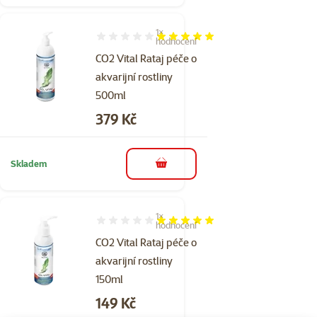
1×
Hodnocení 100%, počet hodnocení: 1
hodnocení
CO2 Vital Rataj péče o
akvarijní rostliny
500ml
Cena
379 Kč
Skladem
do košíku
1×
Hodnocení 100%, počet hodnocení: 1
hodnocení
CO2 Vital Rataj péče o
akvarijní rostliny
150ml
Cena
149 Kč