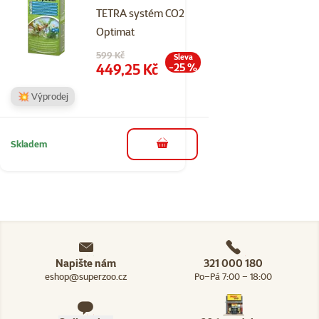
TETRA systém CO2
Optimat
Původní cena
599 Kč
Sleva
Cena
449,25 Kč
-25 %
💥 Výprodej
Skladem
do košíku
Napište nám
321 000 180
eshop@superzoo.cz
Po–Pá 7:00 – 18:00