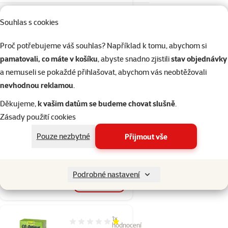
Souhlas s cookies
Skladem
do košíku
Proč potřebujeme váš souhlas? Například k tomu, abychom si
pamatovali, co máte v košíku
, abyste snadno zjistili
stav objednávky
Hodnocení 0%
a nemuseli se pokaždé přihlašovat, abychom vás neobtěžovali
TETRA CO2
nevhodnou reklamou
.
Depot náhradní
láhev
Děkujeme,
k vašim datům se budeme chovat slušně
.
Zásady použití cookies
Původní cena
259 Kč
Sleva
Cena
194,25 Kč
-25 %
Pouze nezbytné
Přijmout vše
💥 Výprodej
Podrobné nastavení
Skladem
do košíku
1×
Hodnocení 20%, počet hodnocení: 1
hodnocení