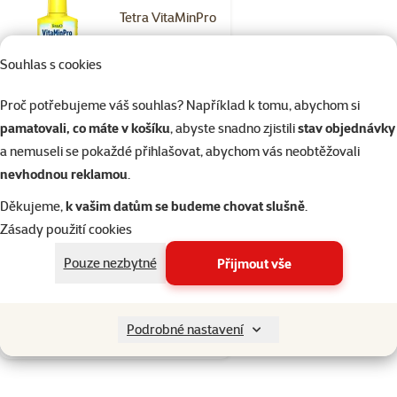
Tetra VitaMinPro
3in1 100 ml
Souhlas s cookies
Cena
149 Kč
Proč potřebujeme váš souhlas? Například k tomu, abychom si
Skladem
pamatovali, co máte v košíku
, abyste snadno zjistili
stav objednávky
do košíku
a nemuseli se pokaždé přihlašovat, abychom vás neobtěžovali
nevhodnou reklamou
.
Hodnocení 0%
Děkujeme,
k vašim datům se budeme chovat slušně
.
Tetra VitaMinPro
Zásady použití cookies
3in1 250 ml
Pouze nezbytné
Přijmout vše
Cena
299 Kč
Skladem
Podrobné nastavení
do košíku