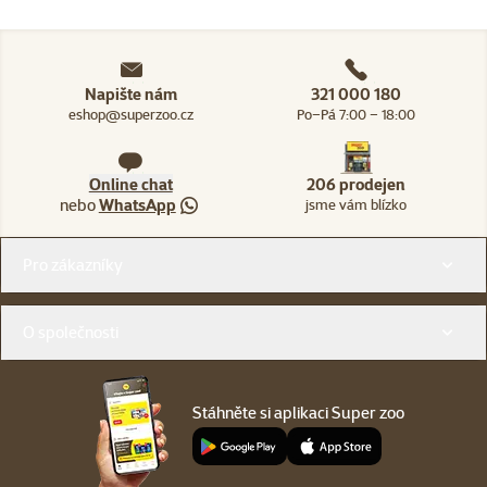
Napište nám
321 000 180
eshop@superzoo.cz
Po–Pá 7:00 – 18:00
Online chat
206 prodejen
nebo
WhatsApp
jsme vám blízko
Menu v patičce
Pro zákazníky
O společnosti
Stáhněte si aplikaci Super zoo