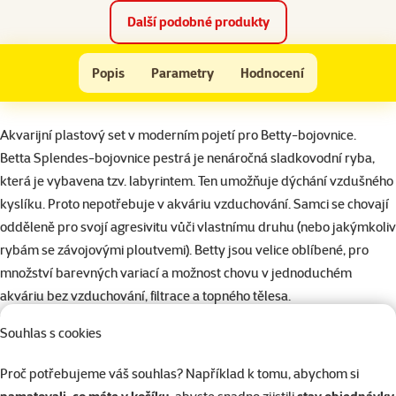
Další podobné produkty
Akvárium MARINA Betta Kit Sun Swirl 2l
Popis
Parametry
Hodnocení
Na začátek stránky
superzoo.product.detail.content
Akvarijní plastový set v moderním pojetí pro Betty-bojovnice.
Betta Splendes-bojovnice pestrá je nenáročná sladkovodní ryba,
která je vybavena tzv. labyrintem. Ten umožňuje dýchání vzdušného
kyslíku. Proto nepotřebuje v akváriu vzduchování. Samci se chovají
odděleně pro svojí agresivitu vůči vlastnímu druhu (nebo jakýmkoliv
rybám se závojovými ploutvemi). Betty jsou velice oblíbené, pro
množství barevných variací a možnost chovu v jednoduchém
akváriu bez vzduchování, filtrace a topného tělesa.
Sety byly navrženy v různých provedeních s moderními prvky.
Souhlas s cookies
Každý set má specifický design, který byl navržen pro určitý
segment zákazníků.
Proč potřebujeme váš souhlas? Například k tomu, abychom si
Velikost: 13,5 x 13,5 x výška 15 cm.