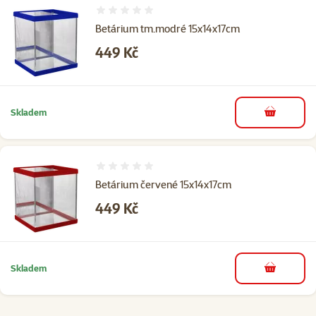
Hodnocení 0%
Betárium tm.modré 15x14x17cm
Cena
449 Kč
Skladem
do košíku
Hodnocení 0%
Betárium červené 15x14x17cm
Cena
449 Kč
Skladem
do košíku