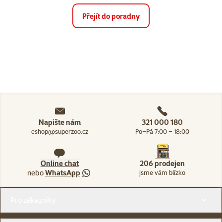
Přejít do poradny
Napište nám
321 000 180
eshop@superzoo.cz
Po–Pá 7:00 – 18:00
Online chat
206 prodejen
nebo
WhatsApp
jsme vám blízko
Menu v patičce
Pro zákazníky