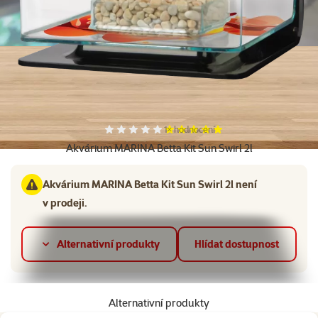
Další fotky
Hodnocení 100%, počet hodnocení:
1×
hodnocení
Akvárium MARINA Betta Kit Sun Swirl 2l
Akvárium MARINA Betta Kit Sun Swirl 2l není
v prodeji.
Alternativní produkty
Hlídat dostupnost
Alternativní produkty