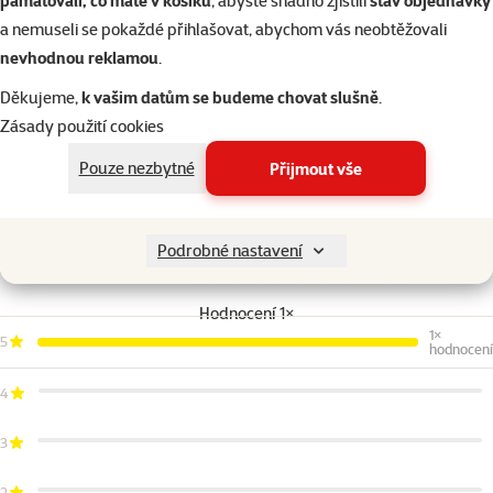
pamatovali, co máte v košíku
, abyste snadno zjistili
stav objednávky
Obsah: 2l
a nemuseli se pokaždé přihlašovat, abychom vás neobtěžovali
nevhodnou reklamou
.
Parametry
Děkujeme,
k vašim datům se budeme chovat slušně
.
Objem
2 l
Zásady použití cookies
Barva
Multicolor
Tvar akvária
Klasické
Pouze nezbytné
Přijmout vše
Značka
Marina
Katalogové číslo
101-13350
Podrobné nastavení
EAN
015561133500
Hodnocení 100%
Hodnocení 1×
1×
5
hodnocení
4
3
2