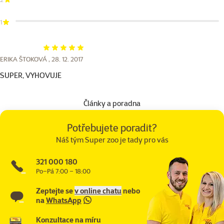
1
Hodnocení 100%
ERIKA ŠTOKOVÁ ,
28. 12. 2017
SUPER, VYHOVUJE
Články a poradna
Potřebujete poradit?
Náš tým Super zoo je tady pro vás
321 000 180
Po–Pá 7:00 – 18:00
Zeptejte se
v online chatu
nebo
na
WhatsApp
Konzultace na míru