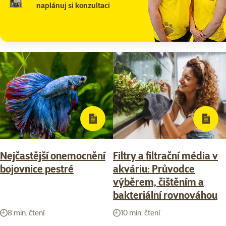
naplánuj si konzultaci
Nejčastější onemocnění
Filtry a filtrační média v
bojovnice pestré
akváriu: Průvodce
výběrem, čištěním a
bakteriální rovnováhou
8 min. čtení
10 min. čtení