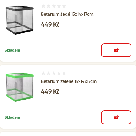
Hodnocení 0%
Betárium šedé 15x14x17cm
Cena
449 Kč
Skladem
do košíku
Hodnocení 0%
Betárium zelené 15x14x17cm
Cena
449 Kč
Skladem
do košíku