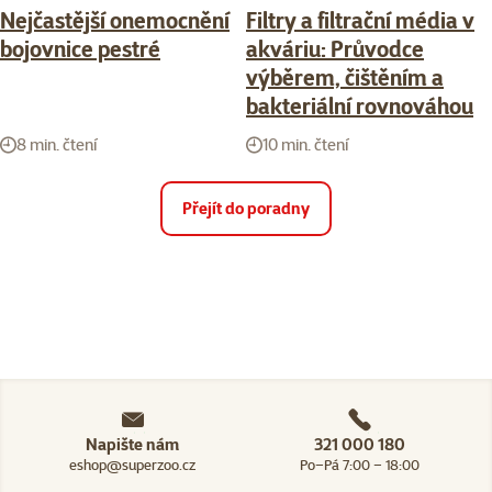
Nejčastější onemocnění
Filtry a filtrační média v
bojovnice pestré
akváriu: Průvodce
výběrem, čištěním a
bakteriální rovnováhou
8 min. čtení
10 min. čtení
Přejít do poradny
Napište nám
321 000 180
eshop@superzoo.cz
Po–Pá 7:00 – 18:00