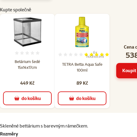
Kupte společně
Cena 
538
6×
Hodnocení 0%
Hodnocení 97%, počet hodn
hodnocení
Betárium šedé
TETRA Betta Aqua Safe
15x14x17cm
100ml
Koupit 
449 Kč
89 Kč
do košíku
do košíku
superzoo.product.detail.content
Skleněné bettárium s barevným rámečkem.
Rozměry