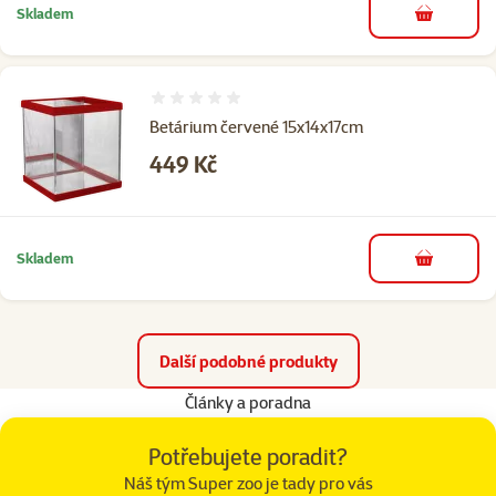
Skladem
do košíku
Hodnocení 0%
Betárium červené 15x14x17cm
Cena
449 Kč
Skladem
do košíku
Další podobné produkty
Články a poradna
Potřebujete poradit?
Náš tým Super zoo je tady pro vás