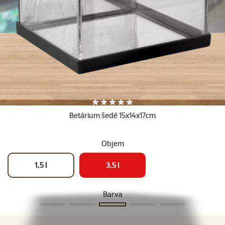
Hodnocení 0%
Betárium šedé 15x14x17cm
Objem
1,5 l
3,5 l
Barva
Růžová
Tmavě modrá
Šedá
Zelená
Červená