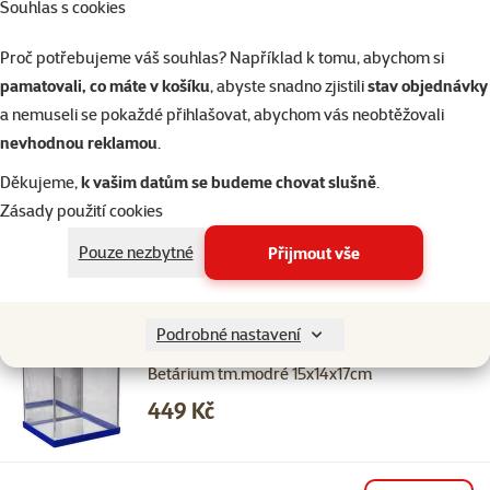
Souhlas s cookies
Skladem
do košíku
Proč potřebujeme váš souhlas? Například k tomu, abychom si
pamatovali, co máte v košíku
, abyste snadno zjistili
stav objednávky
Hodnocení 0%
a nemuseli se pokaždé přihlašovat, abychom vás neobtěžovali
Betárium zelené 15x14x17cm
nevhodnou reklamou
.
Cena
449 Kč
Děkujeme,
k vašim datům se budeme chovat slušně
.
Zásady použití cookies
Pouze nezbytné
Přijmout vše
Skladem
do košíku
Podrobné nastavení
Hodnocení 0%
Betárium tm.modré 15x14x17cm
Cena
449 Kč