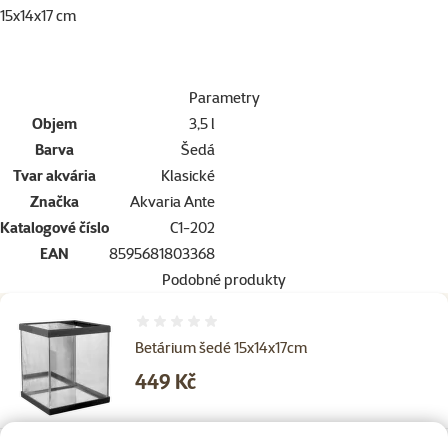
15x14x17 cm
Parametry
Objem
3,5 l
Barva
Šedá
Tvar akvária
Klasické
Značka
Akvaria Ante
Katalogové číslo
C1-202
EAN
8595681803368
Podobné produkty
Hodnocení 0%
Betárium šedé 15x14x17cm
Cena
449 Kč