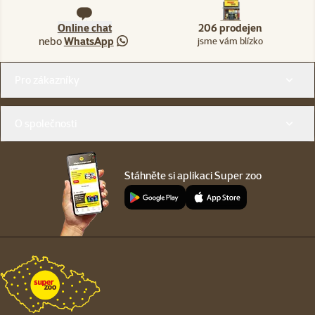
Online chat
206 prodejen
nebo
WhatsApp
jsme vám blízko
Menu v patičce
Pro zákazníky
O společnosti
Stáhněte si aplikaci Super zoo