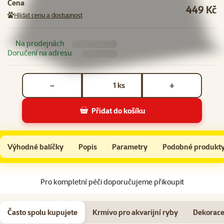
Cena
449 Kč
Hlídat cenu a dostupnost
Na prodejnách
Doručení na adresu
Počet kusů *
ks
−
+
Přidat do košíku
Betárium šedé 15x14x17cm
Do košíku
Výhodné balíčky
Popis
Parametry
Podobné produkt
Na začátek stránky
Pro kompletní péči doporučujeme přikoupit
Často spolu kupujete
Krmivo pro akvarijní ryby
Dekorace