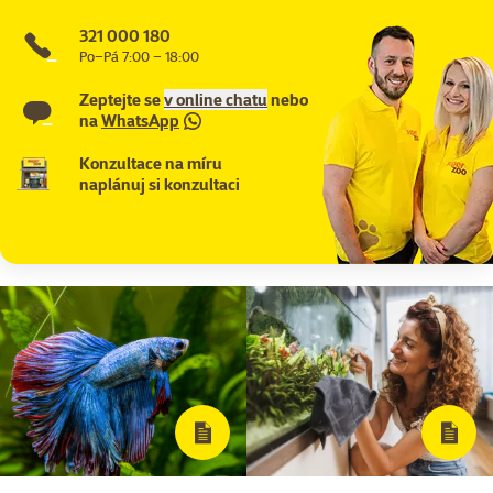
321 000 180
Po–Pá 7:00 – 18:00
Zeptejte se
v online chatu
nebo
na
WhatsApp
Konzultace na míru
naplánuj si konzultaci