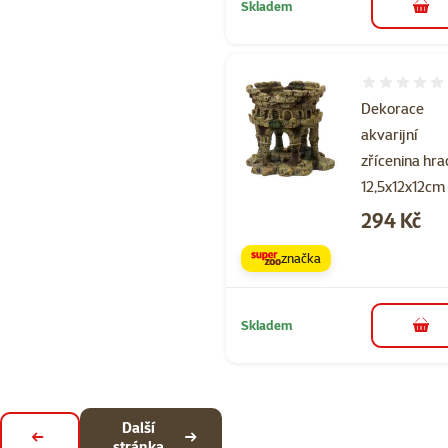
Skladem
do 
Hodnocení 
Dekorace
akvarijní
zřícenina hr
12,5x12x12cm
Cena
294 Kč
značka
Skladem
do 
Další
Předchozí stránka
stránka