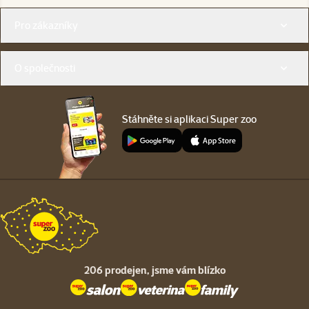
Menu v patičce
Pro zákazníky
O společnosti
Stáhněte si aplikaci Super zoo
206 prodejen,
jsme vám blízko