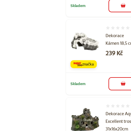
Skladem
do 
Hodnocení 
Dekorace
Kámen 18,5 
Cena
239 Kč
značka
Skladem
do 
Hodnocení 
Dekorace Aq
Excellent tro
31x16x20cm