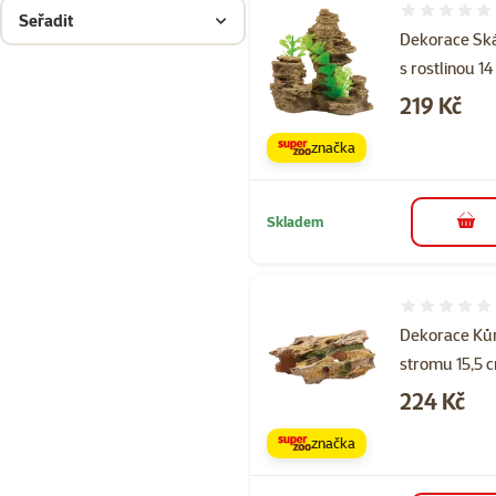
Hodnocení 
Seřadit
Dekorace Sk
s rostlinou 1
Cena
219 Kč
značka
Skladem
do 
Hodnocení 
Dekorace Ků
stromu 15,5 
Cena
224 Kč
značka