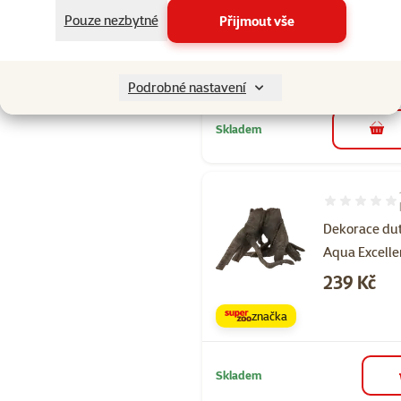
10,5x10x14c
Pouze nezbytné
Přijmout vše
Cena
184 Kč
značka
Podrobné nastavení
Skladem
do 
Hodnocení 10
Dekorace du
Aqua Excelle
Cena
239 Kč
značka
Skladem