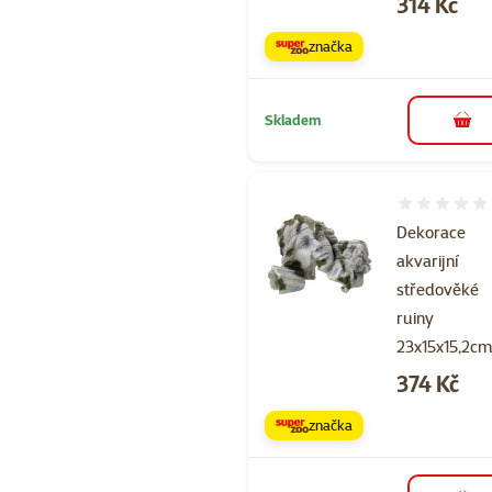
Cena
314 Kč
značka
Skladem
do 
Hodnocení 
Dekorace
akvarijní
středověké
ruiny
23x15x15,2c
Cena
374 Kč
značka