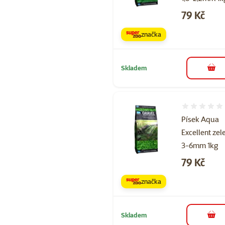
Cena
79 Kč
značka
Skladem
do 
Hodnocení 
Písek Aqua
Excellent zel
3-6mm 1kg
Cena
79 Kč
značka
Skladem
do 