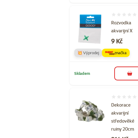
Hodnocení 
Rozvodka
akvarijní X
Cena
9 Kč
💥 Výprodej
značka
Skladem
do 
Hodnocení 
Dekorace
akvarijní
středověké
ruiny 20cm