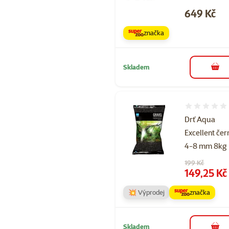
Cena
649 Kč
značka
Skladem
do 
Hodnocení 
Drť Aqua
Excellent čer
4-8 mm 8kg
Původní cena
199 Kč
Cena
149,25 Kč
💥 Výprodej
značka
Skladem