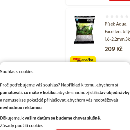
Hodnocení 
Písek Aqua
Excellent bíl
1,6-2,2mm 3
Cena
209 Kč
značka
Souhlas s cookies
Skladem
do 
Proč potřebujeme váš souhlas? Například k tomu, abychom si
pamatovali, co máte v košíku
, abyste snadno zjistili
stav objednávky
a nemuseli se pokaždé přihlašovat, abychom vás neobtěžovali
Hodnocení 
nevhodnou reklamou
.
Dekorace
akvarijní Am
Děkujeme,
k vašim datům se budeme chovat slušně
.
hliněná
Zásady použití cookies