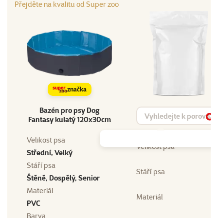
Přejděte na kvalitu od Super zoo
značka
Bazén pro psy Dog
Vyhledat produkt
Fantasy kulatý 120x30cm
Vy
Velikost psa
Velikost psa
Střední, Velký
Stáří psa
Stáří psa
Štěně, Dospělý, Senior
Materiál
Materiál
PVC
Barva