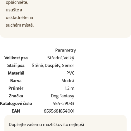
opláchněte,
usušte a
uskladněte na
suchém místě.
Parametry
Velikost psa
Střední, Velký
Stáří psa
Štěně, Dospělý, Senior
Materiál
PVC
Barva
Modrá
Průměr
1,2 m
Značka
Dog Fantasy
Katalogové číslo
454-29033
EAN
8595681854001
Dopřejte vašemu mazlíčkovi to nejlepší