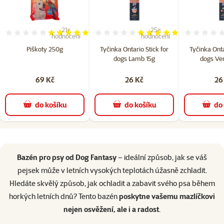
21×
25×
Hodnocení 99%, počet hodnocení: 21
Hodnocení 98%, počet hodn
hodnocení
hodnocení
Piškoty 250g
Tyčinka Ontario Stick for
Tyčinka Onta
dogs Lamb 15g
dogs Ven
69 Kč
26 Kč
26
do košíku
do košíku
do
superzoo.product.detail.content
Bazén pro psy od Dog Fantasy
– ideální způsob, jak se váš
pejsek může v letních vysokých teplotách úžasně zchladit.
Hledáte skvělý způsob, jak ochladit a zabavit svého psa během
horkých letních dnů? Tento bazén
poskytne vašemu mazlíčkovi
nejen osvěžení, ale i a radost
.