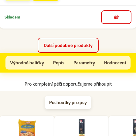
Skladem
do košíku
Další podobné produkty
Výhodné balíčky
Bazén pro psy Dog Fantasy kulatý 120x30cm
Popis
Parametry
Hodnocení
Na začátek stránky
Pro kompletní péči doporučujeme přikoupit
Pochoutky pro psy