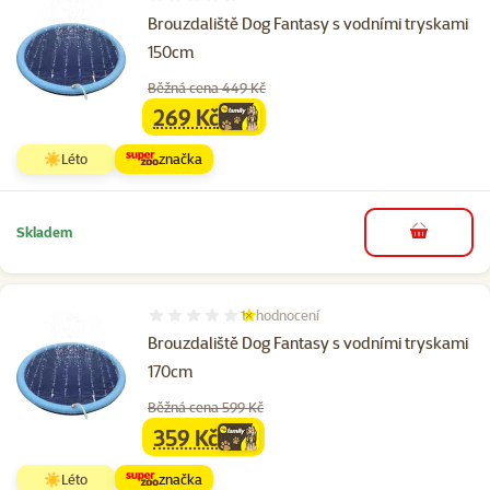
Hodnocení 0%
Brouzdaliště Dog Fantasy s vodními tryskami
150cm
Běžná cena 449 Kč
269 Kč
family
cena
☀️Léto
značka
Skladem
do košíku
1×
hodnocení
Hodnocení 20%, počet hodnocení: 1
Brouzdaliště Dog Fantasy s vodními tryskami
170cm
Běžná cena 599 Kč
359 Kč
family
cena
☀️Léto
značka