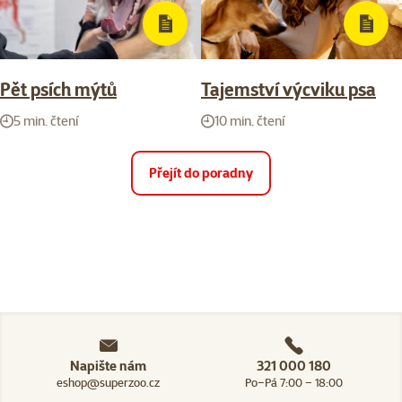
Pět psích mýtů
Tajemství výcviku psa
5 min. čtení
10 min. čtení
Přejít do poradny
Napište nám
321 000 180
eshop@superzoo.cz
Po–Pá 7:00 – 18:00