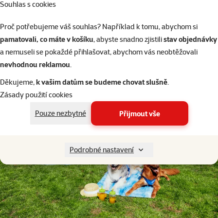
Souhlas s cookies
Proč potřebujeme váš souhlas? Například k tomu, abychom si
pamatovali, co máte v košíku
, abyste snadno zjistili
stav objednávky
a nemuseli se pokaždé přihlašovat, abychom vás neobtěžovali
nevhodnou reklamou
.
Navrženo pro snadnou údržbu – po použití stačí opláchnout, vysušit
Děkujeme,
k vašim datům se budeme chovat slušně
.
a uskladnit na suchém místě.
Zásady použití cookies
Pouze nezbytné
Přijmout vše
Podrobné nastavení