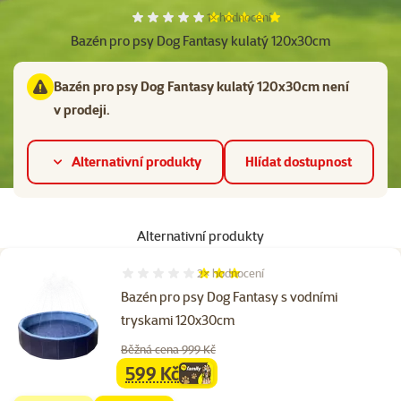
Hodnocení 100%, počet hodnocení:
1×
hodnocení
Bazén pro psy Dog Fantasy kulatý 120x30cm
Bazén pro psy Dog Fantasy kulatý 120x30cm není
v prodeji.
Alternativní produkty
Hlídat dostupnost
Alternativní produkty
2×
hodnocení
Hodnocení 60%, počet hodnocení: 2
Bazén pro psy Dog Fantasy s vodními
tryskami 120x30cm
Běžná cena 999 Kč
599 Kč
family
cena