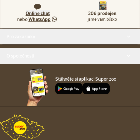
Online chat
206 prodejen
nebo
WhatsApp
jsme vám blízko
Menu v patičce
Pro zákazníky
O společnosti
Stáhněte si aplikaci Super zoo