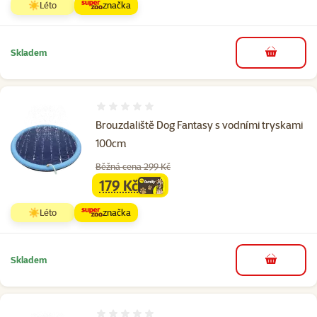
☀️Léto
značka
Skladem
do košíku
Hodnocení 0%
Brouzdaliště Dog Fantasy s vodními tryskami
100cm
Běžná cena 299 Kč
179 Kč
family
cena
☀️Léto
značka
Skladem
do košíku