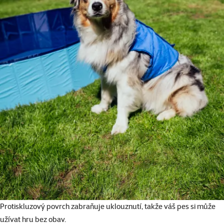
Protiskluzový povrch zabraňuje uklouznutí, takže váš pes si může
užívat hru bez obav.