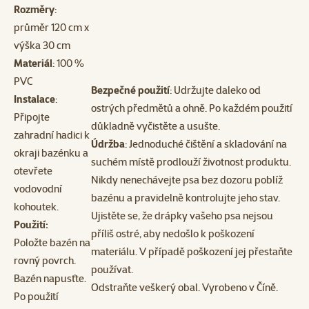
Rozměry
:
průměr 120 cm x
výška 30 cm
Materiál
: 100 %
PVC
Bezpečné použití
: Udržujte daleko od
Instalace
:
ostrých předmětů a ohně. Po každém použití
Připojte
důkladně vyčistěte a usušte.
zahradní hadici k
Údržba
: Jednoduché čištění a skladování na
okraji bazénku a
suchém místě prodlouží životnost produktu.
otevřete
Nikdy nenechávejte psa bez dozoru poblíž
vodovodní
bazénu a pravidelně kontrolujte jeho stav.
kohoutek.
Ujistěte se, že drápky vašeho psa nejsou
Použití:
příliš ostré, aby nedošlo k poškození
Položte bazén na
materiálu. V případě poškození jej přestaňte
rovný povrch.
používat.
Bazén napusťte.
Odstraňte veškerý obal. Vyrobeno v Číně.
Po použití