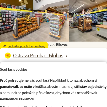
Super zoo Bílovec
virtuální prohlídka prodejny
Ostrava Poruba - Globus
Karla Svobody 415, Ostrava, 725 27, Moravskoslezský kraj
Souhlas s cookies
Otevírací doba:
Po – Ne: 9:00 – 20:00
Proč potřebujeme váš souhlas? Například k tomu, abychom si
pamatovali, co máte v košíku
, abyste snadno zjistili
stav objednávky
a nemuseli se pokaždé přihlašovat, abychom vás neobtěžovali
nevhodnou reklamou
.