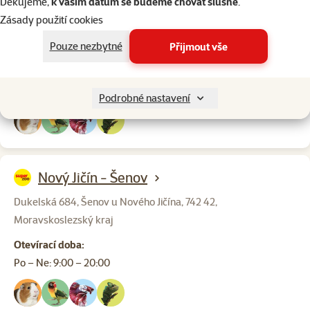
Děkujeme,
k vašim datům se budeme chovat slušně
.
Ostrava Centro
Zásady použití cookies
Nákupní Park Sjízdná 5602/ 4, Ostrava Centro, 722 00,
Pouze nezbytné
Přijmout vše
Moravskoslezský kraj
Otevírací doba:
Po – Ne: 8:00 – 19:00
Podrobné nastavení
Nový Jičín - Šenov
Dukelská 684, Šenov u Nového Jičína, 742 42,
Moravskoslezský kraj
Otevírací doba:
Po – Ne: 9:00 – 20:00