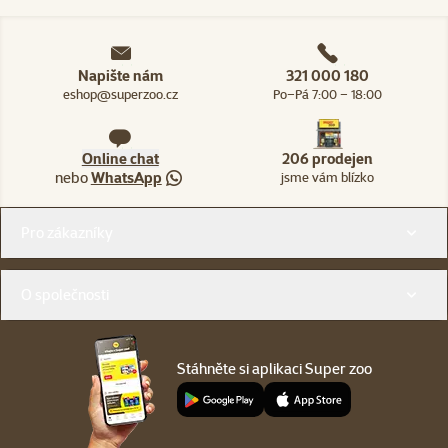
Napište nám
321 000 180
eshop@superzoo.cz
Po–Pá 7:00 – 18:00
Online chat
206 prodejen
nebo
WhatsApp
jsme vám blízko
Menu v patičce
Pro zákazníky
O společnosti
Stáhněte si aplikaci Super zoo