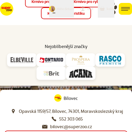
Krmivo pro ptáky
Krmivo pro ryby
můj
můj
Máte dotaz?
košík
účet
men
Krmivo pro teraristiku
Hled
Nejoblíbenější značky
virtuální prohlídka
prodejny
Bílovec
Opavská 1159/57, Bílovec, 74301, Moravskoslezský kraj
552 303 065
bilovec@superzoo.cz