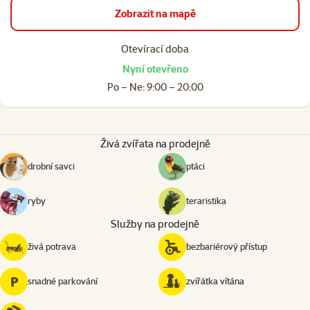
Zobrazit na mapě
Otevírací doba
Nyní otevřeno
Po – Ne: 9:00 – 20:00
Živá zvířata na prodejně
drobní savci
ptáci
ryby
teraristika
Služby na prodejně
živá potrava
bezbariérový přístup
snadné parkování
zvířátka vítána