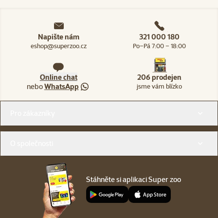
Napište nám
321 000 180
eshop@superzoo.cz
Po–Pá 7:00 – 18:00
Online chat
206 prodejen
nebo
WhatsApp
jsme vám blízko
Menu v patičce
Pro zákazníky
O společnosti
Stáhněte si aplikaci Super zoo