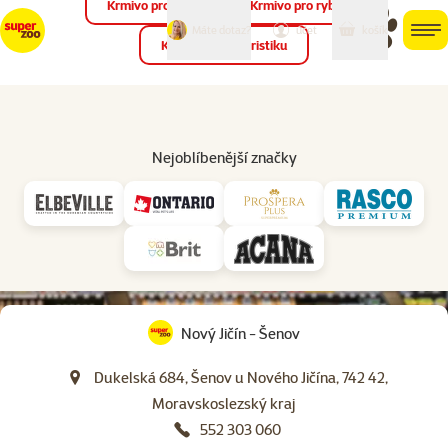
Krmivo pro ptáky
Krmivo pro ryby
můj
můj
Máte dotaz?
košík
účet
men
Krmivo pro teraristiku
Hled
Nejoblíbenější značky
virtuální prohlídka
prodejny
Nový Jičín - Šenov
Dukelská 684, Šenov u Nového Jičína, 742 42,
Moravskoslezský kraj
552 303 060