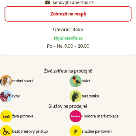
senov@superzoo.cz
Zobrazit na mapě
Otevírací doba
Nyní otevřeno
Po – Ne: 9:00 – 20:00
Živá zvířata na prodejně
drobní savci
ptáci
ryby
teraristika
Služby na prodejně
živá potrava
Foodora marketplace
bezbariérový přístup
snadné parkování