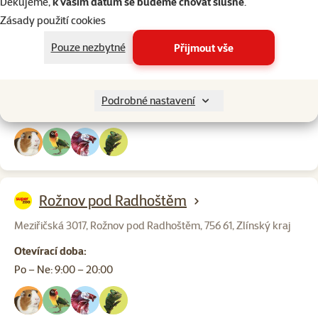
Děkujeme,
k vašim datům se budeme chovat slušně
.
Zásady použití cookies
Bílovec
Pouze nezbytné
Přijmout vše
Opavská 1159/57, Bílovec, 74301, Moravskoslezský kraj
Otevírací doba:
Podrobné nastavení
Po – Ne: 9:00 – 20:00
Rožnov pod Radhoštěm
Meziřičská 3017, Rožnov pod Radhoštěm, 756 61, Zlínský kraj
Otevírací doba:
Po – Ne: 9:00 – 20:00