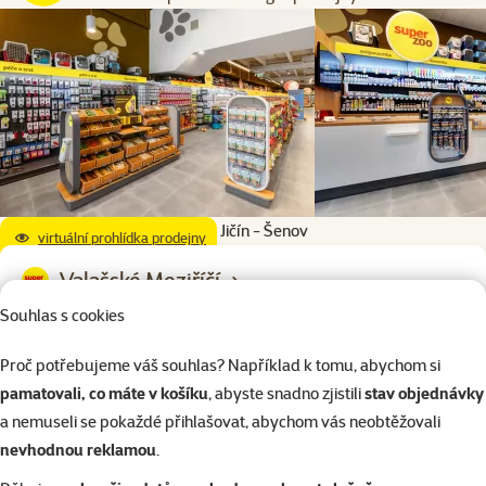
Nový Jičín - Šenov
virtuální prohlídka prodejny
Valašské Meziříčí
Souhlas s cookies
OC Křižanova pila, Nádražní 929, Valašské Meziříčí, 757 01,
Zlínský kraj
Proč potřebujeme váš souhlas? Například k tomu, abychom si
Otevírací doba:
pamatovali, co máte v košíku
, abyste snadno zjistili
stav objednávky
Po – Ne: 9:00 – 20:00
a nemuseli se pokaždé přihlašovat, abychom vás neobtěžovali
nevhodnou reklamou
.