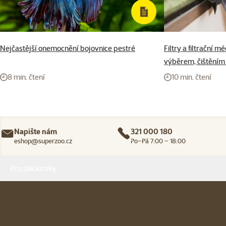
Nejčastější onemocnění bojovnice pestré
Filtry a filtrační 
výběrem, čištěním
8 min. čtení
10 min. čtení
Napište nám
321 000 180
eshop@superzoo.cz
Po–Pá 7:00 – 18:00
Menu v patičce
Pro zákazníky