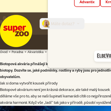
Advantix
Krm
Máte dotaz?
E-sh
Úvod
Poradna
Akvaristika
Biotopová akvária
Biotopová akvária přinášejí kousek skutečné přírody přímo do vaše
biotopy. Dozvíte se, jaké podmínky, rostliny a ryby jsou pro jednotl
obyvatelům.
Jak si doma vytvořit kousek přírody
Biotopové akvárium není jen krásná dekorace, ale také malý kousek pří
děláme vše pro to, aby se naši šupinatí kamarádi cítili co nejpřiroze
akvária harmonii. Když vše „ladí“ tak jako v přírodě, působí vyváženě