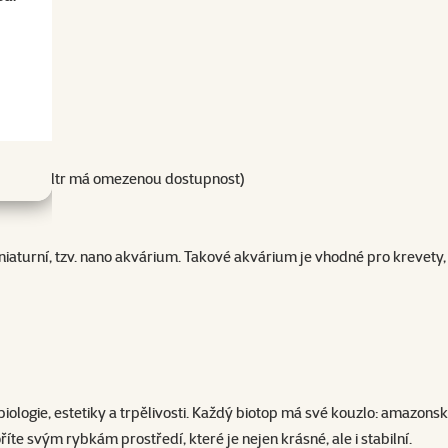
.: tento filtr má omezenou dostupnost)
aturní, tzv. nano akvárium. Takové akvárium je vhodné pro krevety,
ologie, estetiky a trpělivosti. Každý biotop má své kouzlo: amazonský
te svým rybkám prostředí, které je nejen krásné, ale i stabilní.