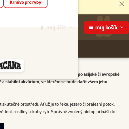
Krmivo pro ryby
Zav
můj
účet
můj
košík
Hledej
háme
zonských džunglí přes africká jezera až po asijské či evropské
cké a stabilní akvárium, ve kterém se bude dařit všem jeho
kutečné prostředí. Ať už je to řeka, jezero či pralesní potok,
ětlení, rostliny i druhy ryb. Správně zvolený biotop přináší do