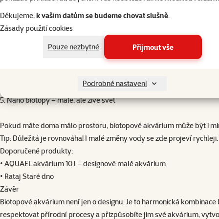
písčité dno, kořeny, kameny
Děkujeme,
k vašim datům se budeme chovat slušně
.
rostliny jako elodea, ceratophyllum, valisnerie
Zásady použití cookies
mírné proudění Vhodné ryby: karasi, kaprovité druhy…
Pouze nezbytné
Přijmout vše
Doporučené produkty:
Dennerle substrát Scaper’s Soil – podporuje růst rostlin
Eheim SUBSTRAT pro
– udržuje čistotu vody
Podrobné nastavení
Fluval Filter 307 1150 l/h
– výkonný vnější filtr s tichým chodem (pozn
5. Nano biotopy – malé, ale živé svět
Pokud máte doma málo prostoru, biotopové akvárium může být i mini
Tip: Důležitá je rovnováha! I malé změny vody se zde projeví rychleji.
Doporučené produkty:
•
AQUAEL akvárium 10 l
– designové malé akvárium
•
Rataj Staré dno
Závěr
Biotopové akvárium není jen o designu. Je to harmonická kombinace bi
respektovat přírodní procesy a přizpůsobíte jim své akvárium, vytvoří