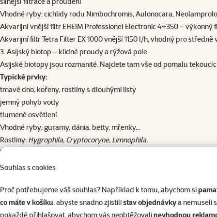
silnější filtrace a proudění
Vhodné ryby: cichlidy rodu Nimbochromis, Aulonocara, Neolamprolo
Akvarijní vnější filtr EHEIM Professionel Electronic 4+350
– výkonný f
Akvarijní filtr Tetra Filter EX 1000 vnější 1150 l/h
, vhodný pro středně 
3. Asijský biotop – klidné proudy a rýžová pole
Asijské biotopy jsou rozmanité. Najdete tam vše od pomalu tekoucíc
Typické prvky:
tmavé dno, kořeny, rostliny s dlouhými listy
​​​​​​​jemný pohyb vody
tlumené osvětlení
Vhodné ryby: guramy, dánia, betty, mřenky…
Rostliny:
Hygrophila, Cryptocoryne, Limnophila.
Doporučené produkty:
Tetra Test AnalySet
– sada na kontrolu základních parametrů vody
Souhlas s cookies
Test pH sladká voda 10 ml
– pomáhá udržet stabilní pH
Proč potřebujeme váš souhlas? Například k tomu, abychom si
pamat
4. Evropský biotop – řeky a jezera našich končin
co máte v košíku
, abyste snadno zjistili
stav objednávky
a nemuseli 
Pro milovníky lokální fauny je evropský biotop krásným, ale méně ča
pokaždé přihlašovat, abychom vás neobtěžovali
nevhodnou reklam
Typické prvky: