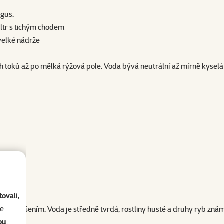
gus.
iltr s tichým chodem
velké nádrže
h toků až po mělká rýžová pole. Voda bývá neutrální až mírně kyselá
ovali,
se
stým řešením. Voda je středně tvrdá, rostliny husté a druhy ryb znám
ou
.