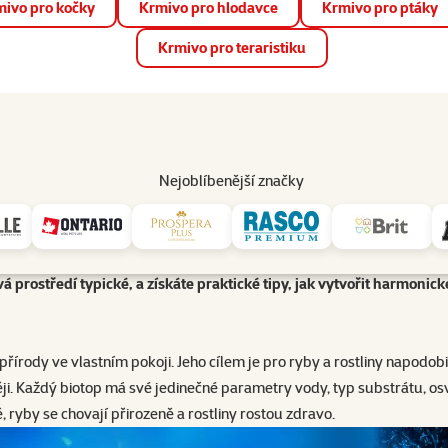
ivo pro kočky
Krmivo pro hlodavce
Krmivo pro ptáky
📱 Stáhněte si novou aplikaci Super zoo.
Více informací
Krmivo pro teraristiku
op
Akce a slevy
Prodejny
Služby
Poradna
Pomá
206
Nejoblíbenější značky
Biotopová akvária
ho domova. Tento článek vás provede základy jejich tvorby – od ama
ivá prostředí typické, a získáte praktické tipy, jak vytvořit harmoni
rody ve vlastním pokoji. Jeho cílem je pro ryby a rostliny napodobit s
něji. Každý biotop má své jedinečné parametry vody, typ substrátu, osv
, ryby se chovají přirozeně a rostliny rostou zdravo.