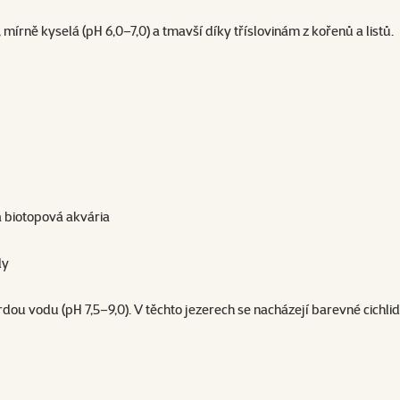
 mírně kyselá (pH 6,0–7,0) a tmavší díky tříslovinám z kořenů a listů.
 a biotopová akvária
dy
vrdou vodu (pH 7,5–9,0). V těchto jezerech se nacházejí barevné cichl