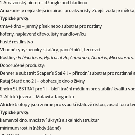
1. Amazonský biotop – džungle pod hladinou
Amazonie je nejčastější inspirací pro akvaristy. Zdejší voda je měkká,
Typické prvky:
tmavé dno – jemný písek nebo substrát pro rostliny
kořeny, naplavené dřevo, listy mandlovníku
husté rostlinstvo
Vhodné ryby: neonky, skaláry, pancéřníčci, terčovci.
Rostliny:
Echinodorus, Hydrocotyle, Cabomba, Anubias, Microsorum.
Doporučené produkty:
Dennerle substrát Scaper’s Soil 4 l – přírodní substrát pro rostlinná
Rataj Staré dno 2 l
– obohacuje dno o živiny
Eheim SUBSTRAT pro 1 l
– biofiltrační médium pro stabilní kvalitu vo
2. Africká jezera – Malawi a Tanganika
Africké biotopy jsou známé pro svou křišťálově čistou, zásaditou a t
Typické prvky:
kamenité dno, množství úkrytů a skalních struktur
minimum rostlin (někdy žádné)