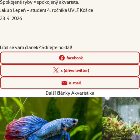
Spokojené ryby = spokojený akvarista.
Jakub Lepeň – student 4. ročníka
UVLF
Košice
23. 4. 2026
Líbil se vám článek? Sdílejte ho dál!
facebook
x (dříve twitter)
e-mail
Další články Akvaristika