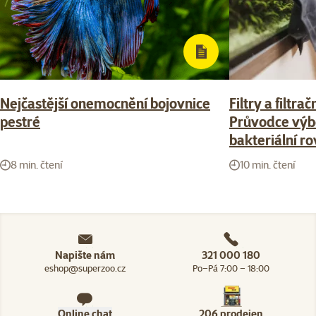
Nejčastější onemocnění bojovnice
Filtry a filtra
pestré
Průvodce výb
bakteriální r
8 min. čtení
10 min. čtení
Napište nám
321 000 180
eshop@superzoo.cz
Po–Pá 7:00 – 18:00
Online chat
206 prodejen