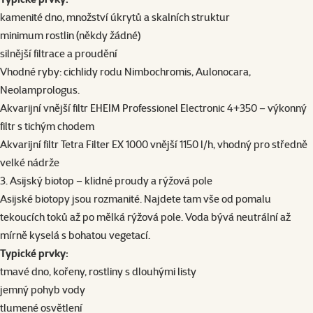
kamenité dno, množství úkrytů a skalních struktur
minimum rostlin (někdy žádné)
silnější filtrace a proudění
Vhodné ryby: cichlidy rodu Nimbochromis, Aulonocara,
Neolamprologus.
Akvarijní vnější filtr EHEIM Professionel Electronic 4+350
– výkonný
filtr s tichým chodem
Akvarijní filtr Tetra Filter EX 1000 vnější 1150 l/h
, vhodný pro středně
velké nádrže
3. Asijský biotop – klidné proudy a rýžová pole
Asijské biotopy jsou rozmanité. Najdete tam vše od pomalu
tekoucích toků až po mělká rýžová pole. Voda bývá neutrální až
mírně kyselá s bohatou vegetací.
Typické prvky:
tmavé dno, kořeny, rostliny s dlouhými listy
​​​​​​​jemný pohyb vody
tlumené osvětlení