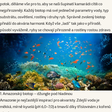
potok, děláme vše pro to, aby se naši šupinatí kamarádi cítili co
nejpřirozeněji. Každý biotop má své jedinečné parametry vody, typ
substrátu, osvětlení, rostliny i druhy ryb. Správně zvolený biotop
přináší do akvária harmonii. Když vše „ladí“ tak jako v přírodě,
působí vyváženě, ryby se chovají přirozeně a rostliny rostou zdravo.
1. Amazonský biotop – džungle pod hladinou
Amazonie je nejčastější inspirací pro akvaristy. Zdejší voda je
měkká, mírně kyselá (pH 6,0–7,0) a tmavší díky tříslovinám z kořenů