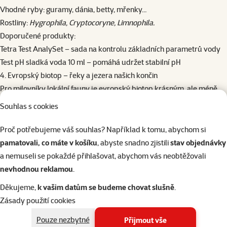
Vhodné ryby: guramy, dánia, betty, mřenky…
Rostliny:
Hygrophila, Cryptocoryne, Limnophila.
Doporučené produkty:
Tetra Test AnalySet
– sada na kontrolu základních parametrů vody
Test pH sladká voda 10 ml
– pomáhá udržet stabilní pH
4. Evropský biotop – řeky a jezera našich končin
Pro milovníky lokální fauny je evropský biotop krásným, ale méně
častým řešením. Voda je středně tvrdá, rostliny husté a druhy ryb
Souhlas s cookies
známé z přírody.
Typické prvky:
Proč potřebujeme váš souhlas? Například k tomu, abychom si
písčité dno, kořeny, kameny
pamatovali, co máte v košíku
, abyste snadno zjistili
stav objednávky
rostliny jako elodea, ceratophyllum, valisnerie
a nemuseli se pokaždé přihlašovat, abychom vás neobtěžovali
mírné proudění Vhodné ryby: karasi, kaprovité druhy…
nevhodnou reklamou
.
Doporučené produkty:
Děkujeme,
k vašim datům se budeme chovat slušně
.
Dennerle substrát Scaper’s Soil – podporuje růst rostlin
Zásady použití cookies
Eheim SUBSTRAT pro
– udržuje čistotu vody
Pouze nezbytné
Přijmout vše
Fluval Filter 307 1150 l/h
– výkonný vnější filtr s tichým chodem