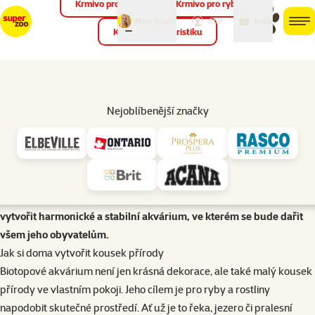
Krmivo pro ptáky
Krmivo pro ryby
můj
můj
Máte dotaz?
košík
účet
men
Krmivo pro teraristiku
Hled
Akvaristika
Biotopová akvária
Nejoblíbenější značky
Biotopová akvária přinášejí kousek skutečné přírody přímo do
vašeho domova. Tento článek vás provede základy jejich tvorby –
od amazonských džunglí přes africká jezera až po asijské či
evropské biotopy. Dozvíte se, jaké podmínky, rostliny a ryby jsou
pro jednotlivá prostředí typické, a získáte praktické tipy, jak
vytvořit harmonické a stabilní akvárium, ve kterém se bude dařit
všem jeho obyvatelům.
Jak si doma vytvořit kousek přírody
Biotopové akvárium není jen krásná dekorace, ale také malý kousek
přírody ve vlastním pokoji. Jeho cílem je pro ryby a rostliny
napodobit skutečné prostředí. Ať už je to řeka, jezero či pralesní