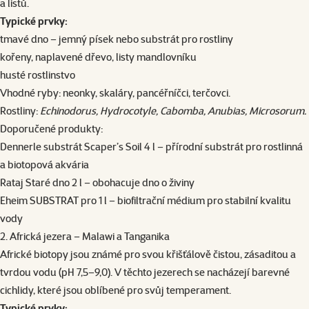
a listů.
Typické prvky:
tmavé dno – jemný písek nebo substrát pro rostliny
kořeny, naplavené dřevo, listy mandlovníku
husté rostlinstvo
Vhodné ryby: neonky, skaláry, pancéřníčci, terčovci.
Rostliny:
Echinodorus, Hydrocotyle, Cabomba, Anubias, Microsorum.
Doporučené produkty:
Dennerle substrát Scaper’s Soil 4 l – přírodní substrát pro rostlinná
a biotopová akvária
Rataj Staré dno 2 l
– obohacuje dno o živiny
Eheim SUBSTRAT pro 1 l
– biofiltrační médium pro stabilní kvalitu
vody
2. Africká jezera – Malawi a Tanganika
Africké biotopy jsou známé pro svou křišťálově čistou, zásaditou a
tvrdou vodu (pH 7,5–9,0). V těchto jezerech se nacházejí barevné
cichlidy, které jsou oblíbené pro svůj temperament.
Typické prvky: