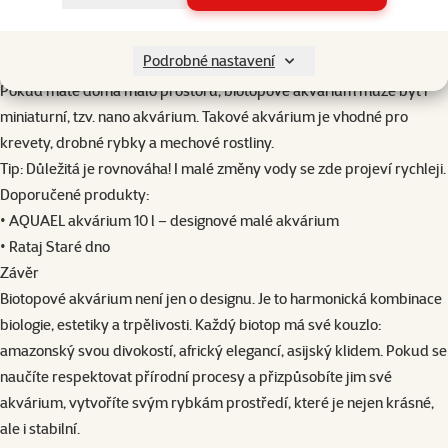
(pozn.: tento filtr má omezenou dostupnost)
5. Nano biotopy – malé, ale živé svět
Podrobné nastavení
Pokud máte doma málo prostoru, biotopové akvárium může být i
miniaturní, tzv. nano akvárium. Takové akvárium je vhodné pro
krevety, drobné rybky a mechové rostliny.
Tip: Důležitá je rovnováha! I malé změny vody se zde projeví rychleji.
Doporučené produkty:
•
AQUAEL akvárium 10 l
– designové malé akvárium
•
Rataj Staré dno
Závěr
Biotopové akvárium není jen o designu. Je to harmonická kombinace
biologie, estetiky a trpělivosti. Každý biotop má své kouzlo:
amazonský svou divokostí, africký elegancí, asijský klidem. Pokud se
naučíte respektovat přírodní procesy a přizpůsobíte jim své
akvárium, vytvoříte svým rybkám prostředí, které je nejen krásné,
ale i stabilní.