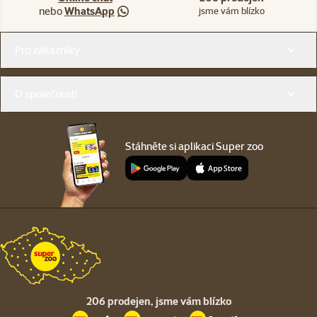
nebo
WhatsApp
jsme vám blízko
Menu v patičce
Pro zákazníky
O společnosti
Stáhněte si aplikaci Super zoo
206 prodejen,
jsme vám blízko