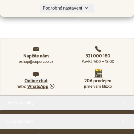
Skladem
Podrobné nastavení
do košíku
Napište nám
321 000 180
eshop@superzoo.cz
Po–Pá 7:00 – 18:00
Online chat
206 prodejen
nebo
WhatsApp
jsme vám blízko
Menu v patičce
Pro zákazníky
O společnosti