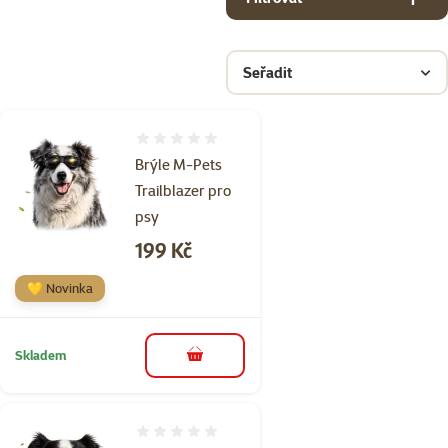
Seřadit
Hodnocení 0%
Brýle M-Pets
Trailblazer pro
psy
Cena
199 Kč
💛 Novinka
Skladem
do košíku
Hodnocení 0%