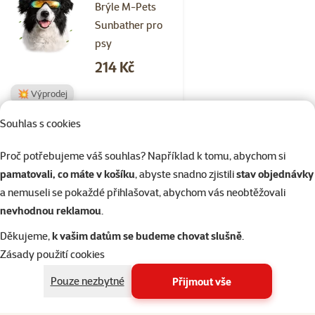
Brýle M-Pets
Sunbather pro
psy
Cena
214 Kč
💥 Výprodej
Souhlas s cookies
Skladem
do košíku
Proč potřebujeme váš souhlas? Například k tomu, abychom si
pamatovali, co máte v košíku
, abyste snadno zjistili
stav objednávky
a nemuseli se pokaždé přihlašovat, abychom vás neobtěžovali
Hodnocení 0%
nevhodnou reklamou
.
Brýle M-Pets
Daytrip pro psy
Děkujeme,
k vašim datům se budeme chovat slušně
.
Cena
199 Kč
Zásady použití cookies
Pouze nezbytné
Přijmout vše
💛 Novinka