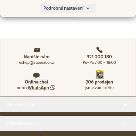
Skladem
Podrobné nastavení
do košíku
Napište nám
321 000 180
eshop@superzoo.cz
Po–Pá 7:00 – 18:00
Online chat
206 prodejen
nebo
WhatsApp
jsme vám blízko
Menu v patičce
Pro zákazníky
O společnosti