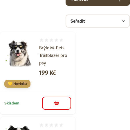
Seřadit
Hodnocení 0%
Brýle M-Pets
Trailblazer pro
psy
Cena
199 Kč
💛 Novinka
Skladem
do košíku
Hodnocení 0%