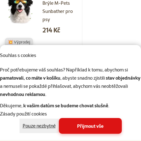
Brýle M-Pets
Sunbather pro
psy
Cena
214 Kč
💥 Výprodej
Souhlas s cookies
Skladem
do košíku
Proč potřebujeme váš souhlas? Například k tomu, abychom si
pamatovali, co máte v košíku
, abyste snadno zjistili
stav objednávky
a nemuseli se pokaždé přihlašovat, abychom vás neobtěžovali
Hodnocení 0%
nevhodnou reklamou
.
Brýle M-Pets
Daytrip pro psy
Děkujeme,
k vašim datům se budeme chovat slušně
.
Cena
199 Kč
Zásady použití cookies
Pouze nezbytné
Přijmout vše
💛 Novinka