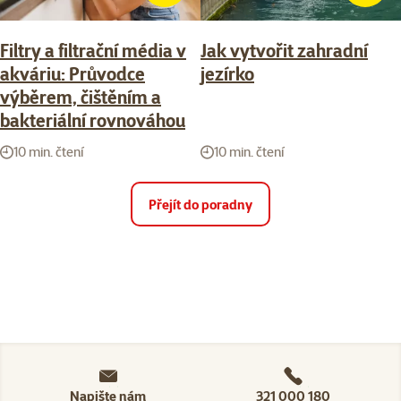
Filtry a filtrační média v
Jak vytvořit zahradní
akváriu: Průvodce
jezírko
výběrem, čištěním a
bakteriální rovnováhou
10 min. čtení
10 min. čtení
Přejít do poradny
Napište nám
321 000 180