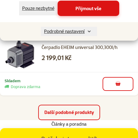
Pouze nezbytné
Přijmout vše
Skladem
do košíku
Podrobné nastavení
Hodnocení 0%
Čerpadlo EHEIM universal 300,300l/h
Cena
2 199,01 Kč
Skladem
do košíku
Doprava zdarma
Další podobné produkty
Články a poradna