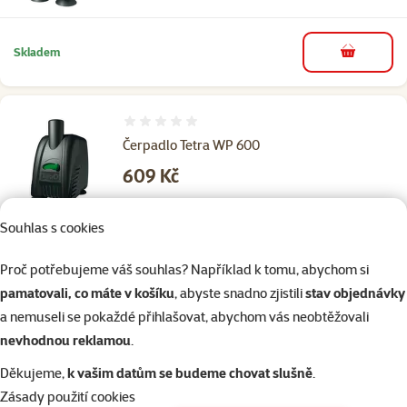
Skladem
do košíku
Hodnocení 0%
Čerpadlo Tetra WP 600
Cena
609 Kč
Souhlas s cookies
Skladem
do košíku
Proč potřebujeme váš souhlas? Například k tomu, abychom si
pamatovali, co máte v košíku
, abyste snadno zjistili
stav objednávky
a nemuseli se pokaždé přihlašovat, abychom vás neobtěžovali
Hodnocení 0%
nevhodnou reklamou
.
Čerpadlo Tetra WP 1000
Cena
729 Kč
Děkujeme,
k vašim datům se budeme chovat slušně
.
Zásady použití cookies