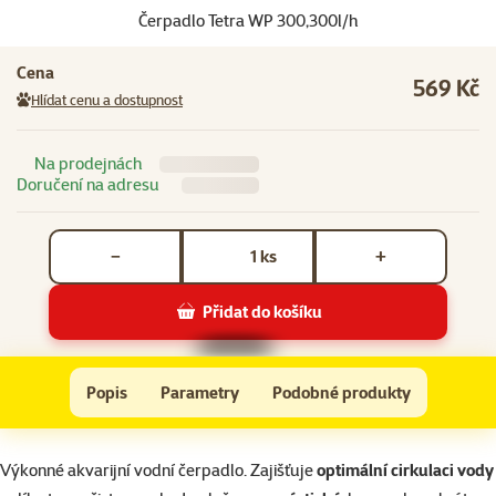
Čerpadlo Tetra WP 300,300l/h
Cena
569 Kč
Hlídat cenu a dostupnost
Na prodejnách
Doručení na adresu
Počet kusů *
ks
−
+
Přidat do košíku
Čerpadlo Tetra WP 300,300l/h
Do košíku
Popis
Parametry
Podobné produkty
Na začátek stránky
superzoo.product.detail.content
Výkonné akvarijní vodní čerpadlo. Zajišťuje
optimální cirkulaci vody