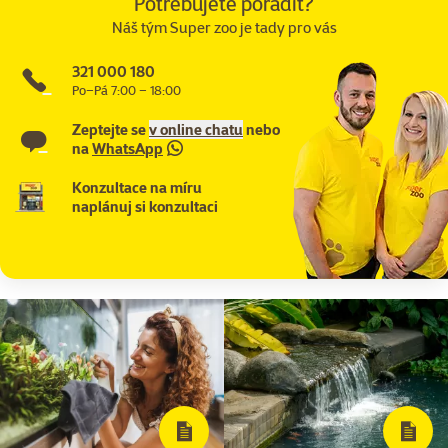
Potřebujete poradit?
Náš tým Super zoo je tady pro vás
321 000 180
Po–Pá 7:00 – 18:00
Zeptejte se
v online chatu
nebo
na
WhatsApp
Konzultace na míru
naplánuj si konzultaci