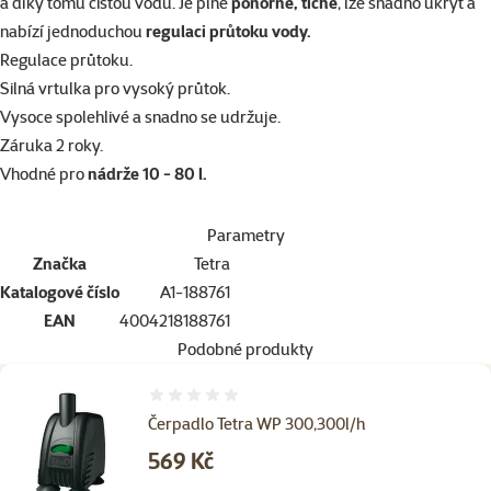
a díky tomu čistou vodu. Je plně
ponorné, tiché
, lze snadno ukrýt a
nabízí jednoduchou
regulaci průtoku vody.
Regulace průtoku.
Silná vrtulka pro vysoký průtok.
Vysoce spolehlivé a snadno se udržuje.
Záruka 2 roky.
Vhodné pro
nádrže 10 - 80 l.
Parametry
Značka
Tetra
Katalogové číslo
A1-188761
EAN
4004218188761
Podobné produkty
Hodnocení 0%
Čerpadlo Tetra WP 300,300l/h
Cena
569 Kč