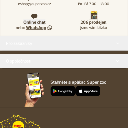
eshop@superzoo.cz
Po–Pá 7:00 – 18:00
Online chat
206 prodejen
nebo
WhatsApp
jsme vám blízko
Menu v patičce
Pro zákazníky
O společnosti
Stáhněte si aplikaci Super zoo