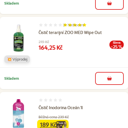
Skladem
do košíku
2×
hodnocení
Hodnocení 100%, počet hodnocení: 2
Čistič terarijní ZOO MED Wipe Out
Původní cena
219 Kč
Sleva
Cena
164,25 Kč
-25 %
💥 Výprodej
Skladem
do košíku
Hodnocení 0%
Čistič Inodorina Oceán 1l
Běžná cena 239 Kč
189 Kč
family
cena