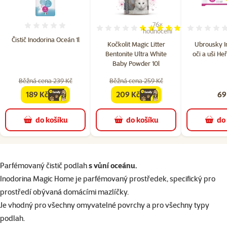
76×
Hodnocení 0%
Hodnocení 97%, počet hodn
hodnocení
Čistič Inodorina Oceán 1l
Kočkolit Magic Litter
Ubrousky I
Bentonite Ultra White
oči a uši H
Baby Powder 10l
Běžná cena 239 Kč
Běžná cena 259 Kč
189 Kč
209 Kč
69
family
cena
family
cena
do košíku
do košíku
do
superzoo.product.detail.content
Parfémovaný čistič podlah
s vůní oceánu.
Inodorina Magic Home je parfémovaný prostředek, specifický pro
prostředí obývaná domácími mazlíčky.
Je vhodný pro všechny omyvatelné povrchy a pro všechny typy
podlah.