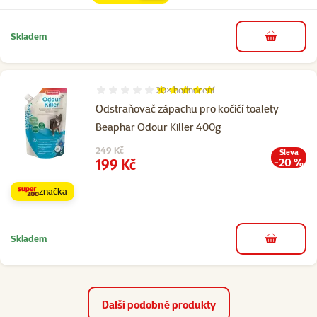
Skladem
do košíku
20×
hodnocení
Hodnocení 96%, počet hodnocení: 20
Odstraňovač zápachu pro kočičí toalety
Beaphar Odour Killer 400g
Původní cena
249 Kč
Sleva
Cena
199 Kč
-20 %
značka
Skladem
do košíku
Další podobné produkty