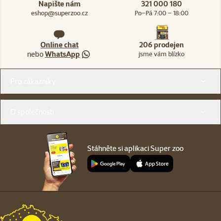
Napište nám
321 000 180
eshop@superzoo.cz
Po–Pá 7:00 – 18:00
Online chat
206 prodejen
nebo
WhatsApp
jsme vám blízko
Menu v patičce
Pro zákazníky
O společnosti
Stáhněte si aplikaci Super zoo