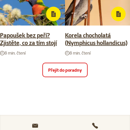
Papoušek bez peří?
Korela chocholatá
Zjistěte, co za tím stojí
(Nymphicus hollandicus)
8 min. čtení
8 min. čtení
Přejít do poradny