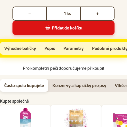
Počet kusů *
ks
−
+
Přidat do košíku
Čistič Inodorina Oceán 1l
Do košíku
Výhodné balíčky
Popis
Parametry
Podobné produkt
Na začátek stránky
Pro kompletní péči doporučujeme přikoupit
Často spolu kupujete
Konzervy a kapsičky pro psy
Vlhče
Kupte společně