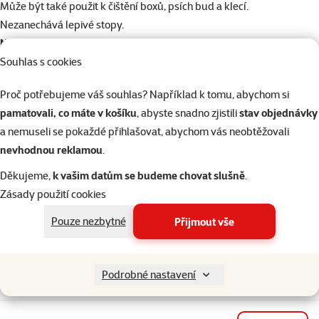
Může být také použit k čištění boxů, psích bud a klecí.
Nezanechává lepivé stopy.
Netestováno na zvířatech.
Souhlas s cookies
Parametry
Proč potřebujeme váš souhlas? Například k tomu, abychom si
Objem
1 l
pamatovali, co máte v košíku
, abyste snadno zjistili
stav objednávky
Vůně
Ocean breeze
a nemuseli se pokaždé přihlašovat, abychom vás neobtěžovali
Značka
Inodorina
nevhodnou reklamou
.
Katalogové číslo
2404-12339
Děkujeme,
k vašim datům se budeme chovat slušně
.
EAN
8031398252131
Zásady použití cookies
Podobné produkty
Pouze nezbytné
Přijmout vše
2×
hodnocení
Hodnocení 80%, počet hodnocení: 2
Sprej Trixie na čištění klecí 500ml
Cena
149 Kč
Podrobné nastavení