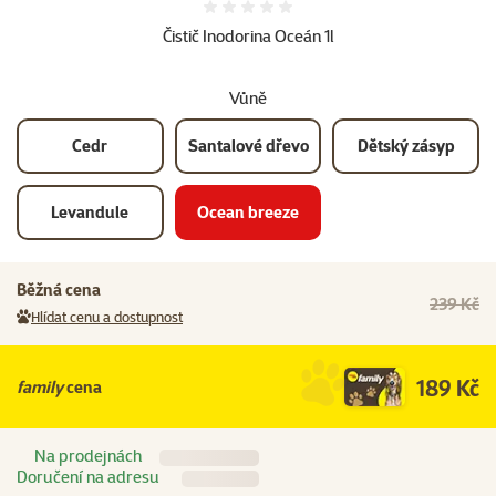
Hodnocení 0%
Čistič Inodorina Oceán 1l
Vůně
Cedr
Santalové dřevo
Dětský zásyp
Levandule
Ocean breeze
Běžná cena
239 Kč
Hlídat cenu a dostupnost
189 Kč
family
cena
Na prodejnách
Doručení na adresu