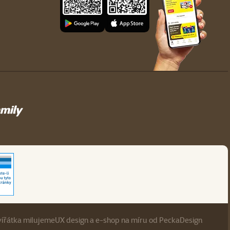
vířátka milujeme
UX design
a
e-shop na míru
od
PeckaDesign