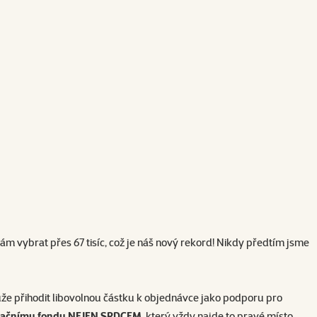
 vybrat přes 67 tisíc, což je náš nový rekord! Nikdy předtím jsme
může přihodit libovolnou částku k objednávce jako podporu pro
ačnímu fondu NEJEN SRDCEM
, který vždy najde to pravé místo,