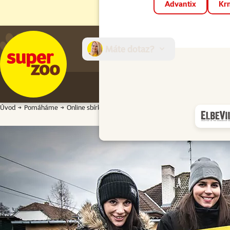
Advantix
Krm
Máte dotaz?
E-sh
Úvod
Pomáháme
Online sbírky
67 118 Kč v chovatelských potřebách pro ú