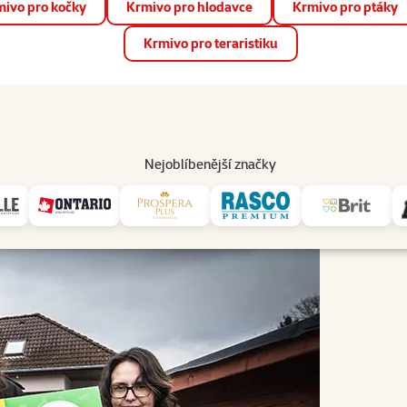
ivo pro kočky
Krmivo pro hlodavce
Krmivo pro ptáky
📱 Stáhněte si novou aplikaci Super zoo.
Více informací
Krmivo pro teraristiku
op
Akce a slevy
Prodejny
Služby
Poradna
Pomá
206
Nejoblíbenější značky
tulek Psí záležitosti
67 118 Kč v chovatelských potřebách pro útulek Psí záležitosti