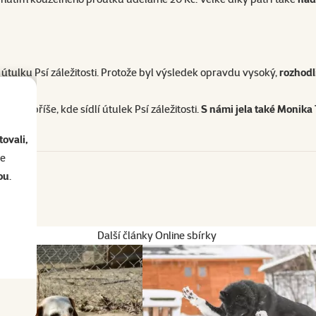
 útulku Psí záležitosti. Protože byl výsledek opravdu vysoký,
rozhodli
 u Dobříše, kde sídlí útulek Psí záležitosti.
S námi jela také Monika
ovali,
se
ou
.
Další články Online sbírky