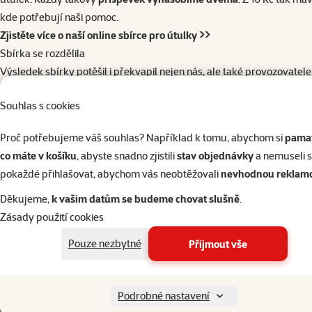
kde potřebují naši pomoc.
Zjistěte více o naší online sbírce pro útulky >>
Sbírka se rozdělila
Výsledek sbírky potěšil i překvapil nejen nás, ale také provozovatele
kterým daroval parádních 17 tisíc korun
.
Souhlas s cookies
Chovatelské potřeby v hodnotě 50 000 Kč
jsme odvezli do Staré Hutě
předání ukázat. Podívejte se na fotografie a video.
Proč potřebujeme váš souhlas? Například k tomu, abychom si
pamat
co máte v košíku
, abyste snadno zjistili
stav objednávky
a nemuseli 
Líbil se vám článek? Sdílejte ho dál!
pokaždé přihlašovat, abychom vás neobtěžovali
nevhodnou reklam
Děkujeme,
k vašim datům se budeme chovat slušně
.
facebook
x (dříve twitter)
e-mail
Zásady použití cookies
Pouze nezbytné
Přijmout vše
Podrobné nastavení