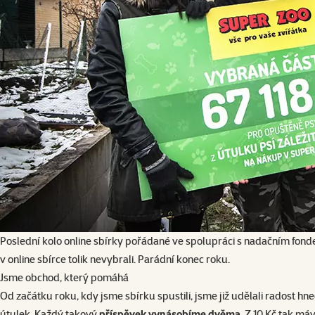
Poslední kolo online sbírky pořádané ve spolupráci s nadačním fond
v online sbírce tolik nevybrali. Parádní konec roku.
Jsme obchod, který pomáhá
Od začátku roku, kdy jsme sbírku spustili, jsme již udělali radost 
útulek. Každý takový
příspěvek vynásobíme dvěma
. Z 10 Kč tak m