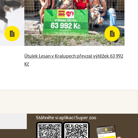
Útulek Lesan v Kralupech převzal výtěžek 63 992
Kč
Stáhněte si aplikaci Super zoo