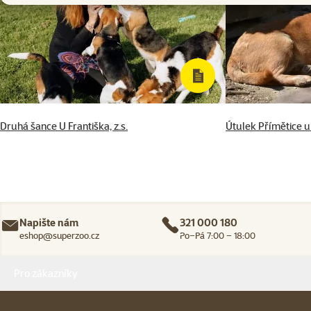
Druhá šance U Františka, z.s.
Útulek Přímětice 
Napište nám
321 000 180
eshop@superzoo.cz
Po–Pá 7:00 – 18:00
Menu v patičce
Pro zákazníky