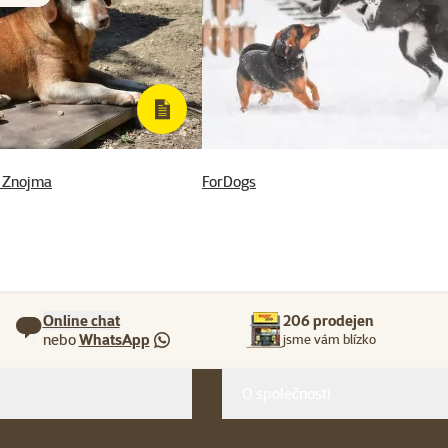
u Znojma
ForDogs
Online chat
206 prodejen
nebo
WhatsApp
jsme vám blízko
O společnosti