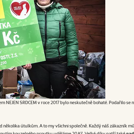
em NEJEN SRDCEM v roce 2017 bylo neskutečně bohaté. Podařilo se nám
hned několika útulkům. A to my všichni společně. Každý náš zákazník 
ávnutím kouzelného proutku uděláme 20 Kč. Velké díky patří také
nad