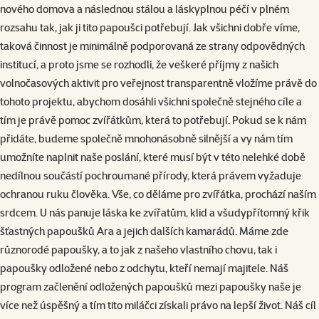
nového domova a následnou stálou a láskyplnou péčí v plném
rozsahu tak, jak ji tito papoušci potřebují. Jak všichni dobře víme,
taková činnost je minimálně podporovaná ze strany odpovědných
institucí, a proto jsme se rozhodli, že veškeré příjmy z našich
volnočasových aktivit pro veřejnost transparentně vložíme právě do
tohoto projektu, abychom dosáhli všichni společně stejného cíle a
tím je právě pomoc zvířátkům, která to potřebují. Pokud se k nám
přidáte, budeme společně mnohonásobně silnější a vy nám tím
umožníte naplnit naše poslání, které musí být v této nelehké době
nedílnou součástí pochroumané přírody, která právem vyžaduje
ochranou ruku člověka. Vše, co děláme pro zvířátka, prochází naším
srdcem. U nás panuje láska ke zvířatům, klid a všudypřítomný křik
šťastných papoušků Ara a jejich dalších kamarádů. Máme zde
různorodé papoušky, a to jak z našeho vlastního chovu, tak i
papoušky odložené nebo z odchytu, kteří nemají majitele. Náš
program začlenění odložených papoušků mezi papoušky naše je
více než úspěšný a tím tito miláčci získali právo na lepší život. Náš cíl