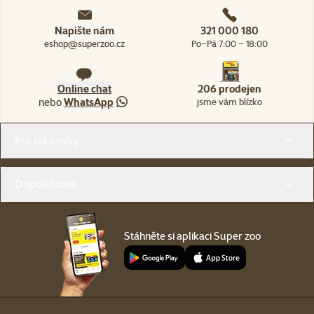
Napište nám
321 000 180
eshop@superzoo.cz
Po–Pá 7:00 – 18:00
Online chat
206 prodejen
nebo
WhatsApp
jsme vám blízko
Menu v patičce
Pro zákazníky
O společnosti
Stáhněte si aplikaci Super zoo