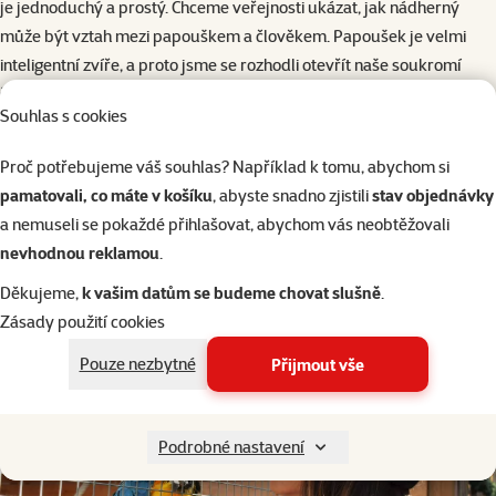
je jednoduchý a prostý. Chceme veřejnosti ukázat, jak nádherný
může být vztah mezi papouškem a člověkem. Papoušek je velmi
inteligentní zvíře, a proto jsme se rozhodli otevřít naše soukromí
široké veřejnosti. Seznámit vás s povahou papoušků, jejich
Souhlas s cookies
myšlením a zvyky, s tím, jak reagují vzájemně na sebe a následně na
člověka, který se stal součástí jejich života. Jejich soužití s člověkem
Proč potřebujeme váš souhlas? Například k tomu, abychom si
se stává právě díky nám přístupné i vám. Pokud nás navštívíte,
pamatovali, co máte v košíku
, abyste snadno zjistili
stav objednávky
budete spolu s námi sdílet společné chvíle našeho života a stanete
a nemuseli se pokaždé přihlašovat, abychom vás neobtěžovali
se na chvíli jeho součástí. Využít k tomu můžete jak osobní setkání s
nevhodnou reklamou
.
námi u nás v exotickém ráji, anebo nás můžete sledovat přes internet
Děkujeme,
k vašim datům se budeme chovat slušně
.
v živých vysíláních či na videích a fotografiích ze záznamu.
Zásady použití cookies
Pouze nezbytné
Přijmout vše
Podrobné nastavení