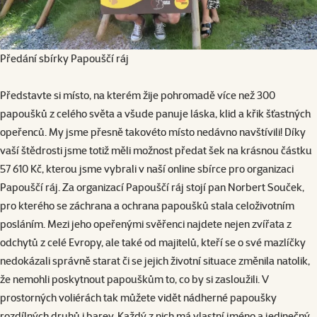
Předání sbírky Papouščí ráj
Představte si místo, na kterém žije pohromadě více než 300
papoušků z celého světa a všude panuje láska, klid a křik šťastných
opeřenců. My jsme přesně takovéto místo nedávno navštívili! Díky
vaší štědrosti jsme totiž měli možnost předat šek na krásnou částku
57 610 Kč, kterou jsme vybrali v naší online sbírce pro organizaci
Papouščí ráj. Za organizací Papouščí ráj stojí pan Norbert Souček,
pro kterého se záchrana a ochrana papoušků stala celoživotním
posláním. Mezi jeho opeřenými svěřenci najdete nejen zvířata z
odchytů z celé Evropy, ale také od majitelů, kteří se o své mazlíčky
nedokázali správně starat či se jejich životní situace změnila natolik,
že nemohli poskytnout papouškům to, co by si zasloužili. V
prostorných voliérách tak můžete vidět nádherné papoušky
rozdílných druhů i barev. Každý z nich má vlastní jméno a jedinečný