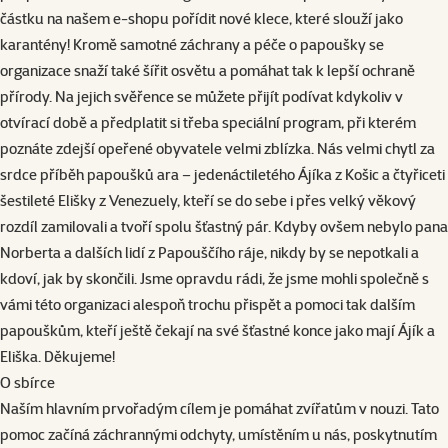
částku na našem e-shopu pořídit nové klece, které slouží jako
karantény! Kromě samotné záchrany a péče o papoušky se
organizace snaží také šířit osvětu a pomáhat tak k lepší ochraně
přírody. Na jejich svěřence se můžete přijít podívat kdykoliv v
otvírací době a předplatit si třeba speciální program, při kterém
poznáte zdejší opeřené obyvatele velmi zblízka. Nás velmi chytl za
srdce příběh papoušků ara – jedenáctiletého Ájíka z Košic a čtyřiceti
šestileté Elišky z Venezuely, kteří se do sebe i přes velký věkový
rozdíl zamilovali a tvoří spolu šťastný pár. Kdyby ovšem nebylo pana
Norberta a dalších lidí z Papouščího ráje, nikdy by se nepotkali a
kdoví, jak by skončili. Jsme opravdu rádi, že jsme mohli společně s
vámi této organizaci alespoň trochu přispět a pomoci tak dalším
papouškům, kteří ještě čekají na své šťastné konce jako mají Ájík a
Eliška. Děkujeme!
O sbírce
Naším hlavním prvořadým cílem je pomáhat zvířatům v nouzi. Tato
pomoc začíná záchrannými odchyty, umístěním u nás, poskytnutím