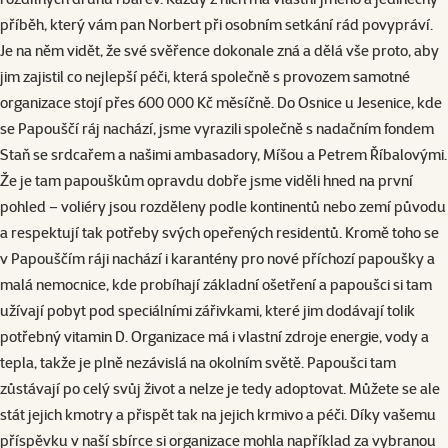
příběh, který vám pan Norbert při osobním setkání rád povypráví.
Je na něm vidět, že své svěřence dokonale zná a dělá vše proto, aby
jim zajistil co nejlepší péči, která společně s provozem samotné
organizace stojí přes 600 000 Kč měsíčně. Do Osnice u Jesenice, kde
se Papouščí ráj nachází, jsme vyrazili společně s nadačním fondem
Staň se srdcařem a našimi ambasadory, Míšou a Petrem Říbalovými.
Že je tam papouškům opravdu dobře jsme viděli hned na první
pohled – voliéry jsou rozděleny podle kontinentů nebo zemí původu
a respektují tak potřeby svých opeřených residentů. Kromě toho se
v Papouščím ráji nachází i karantény pro nové příchozí papoušky a
malá nemocnice, kde probíhají základní ošetření a papoušci si tam
užívají pobyt pod speciálními zářivkami, které jim dodávají tolik
potřebný vitamin D. Organizace má i vlastní zdroje energie, vody a
tepla, takže je plně nezávislá na okolním světě. Papoušci tam
zůstávají po celý svůj život a nelze je tedy adoptovat. Můžete se ale
stát jejich kmotry a přispět tak na jejich krmivo a péči. Díky vašemu
příspěvku v naší sbírce si organizace mohla například za vybranou