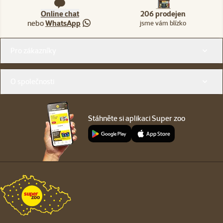
Online chat
206 prodejen
nebo
WhatsApp
jsme vám blízko
Menu v patičce
Pro zákazníky
O společnosti
Stáhněte si aplikaci Super zoo