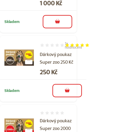
Cena
1 000 Kč
Skladem
do košíku
1×
Hodnocení 100%, počet hodnocení: 1
hodnocení
Dárkový poukaz
Super zoo 250 Kč
Cena
250 Kč
Skladem
do košíku
Hodnocení 0%
Dárkový poukaz
Super zoo 2000