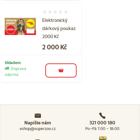
Hodnocení 0%
Elektronický
dárkový poukaz
2000 Kč
Cena
2 000 Kč
Skladem
Doprava
do košíku
zdarma
Napište nám
321 000 180
eshop@superzoo.cz
Po–Pá 7:00 – 18:00