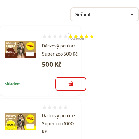
Seřadit
1×
Hodnocení 100%, počet hodnocení: 1
hodnocení
Dárkový poukaz
Super zoo 500 Kč
Cena
500 Kč
Skladem
do košíku
Hodnocení 0%
Dárkový poukaz
Super zoo 1000
Kč