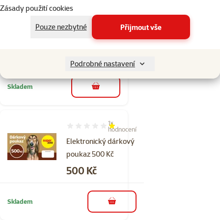
Hodnocení 0%
Zásady použití cookies
Elektronický
dárkový poukaz
Pouze nezbytné
Přijmout vše
250 Kč
Cena
250 Kč
Podrobné nastavení
Skladem
do košíku
1×
Hodnocení 20%, počet hodnocení: 1
hodnocení
Elektronický dárkový
poukaz 500 Kč
Cena
500 Kč
Skladem
do košíku