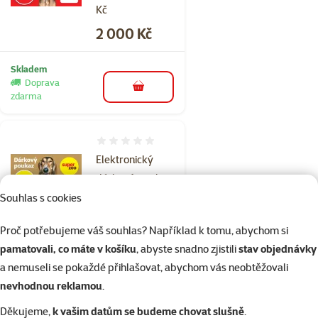
Kč
Cena
2 000 Kč
Skladem
Doprava
do košíku
zdarma
Hodnocení 0%
Elektronický
dárkový poukaz
1000 Kč
Souhlas s cookies
Cena
1 000 Kč
Proč potřebujeme váš souhlas? Například k tomu, abychom si
pamatovali, co máte v košíku
, abyste snadno zjistili
stav objednávky
Skladem
a nemuseli se pokaždé přihlašovat, abychom vás neobtěžovali
do košíku
nevhodnou reklamou
.
Děkujeme,
k vašim datům se budeme chovat slušně
.