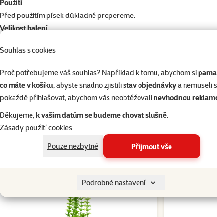
Použití
Před použitím písek důkladně propereme.
Velikost balení
2 l
Souhlas s cookies
Par
Proč potřebujeme váš souhlas? Například k tomu, abychom si
pamat
Barva
Žlutá
co máte v košíku
, abyste snadno zjistili
stav objednávky
a nemuseli 
Typ dekorace
Substrát
pokaždé přihlašovat, abychom vás neobtěžovali
nevhodnou reklam
Značka
Rataj
Děkujeme,
k vašim datům se budeme chovat slušně
.
Katalogové číslo
7881-22930
Zásady použití cookies
EAN
8594057622930
Pouze nezbytné
Přijmout vše
☀️Léto
☀️Léto
Podrobné nastavení