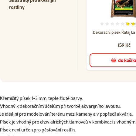
Substráty pro akvarijní
rostliny
2×
ho
Hodno
Dekorační písek Rataj La 
159 Kč
do košík
superzoo.product.detail.content
Křemičitý písek 1-3 mm, teple žluté barvy.
Vhodný k dekoračním účelům při tvorbě akvarijního layoutu.
Je ideální pro modelování terénu mezi kameny a v popředí akvária.
Písek je vhodný pro chov afrických tlamovců v kombinaci s vhodný
Písek není určen pro pěstování rostlin.