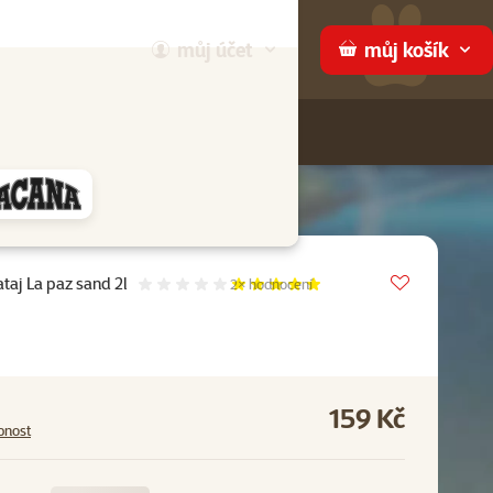
můj
účet
můj
košík
Hledej
háme
Vložit do 
taj La paz sand 2l
Hodnocení 100%, počet hodnocení:
2×
hodnocení
159 Kč
pnost