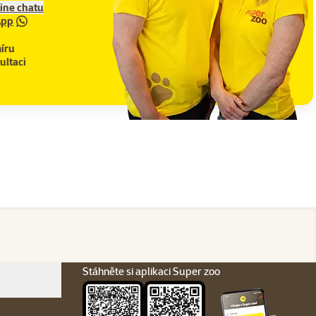
line chatu
App
íru
ultaci
Stáhněte si aplikaci Super zoo