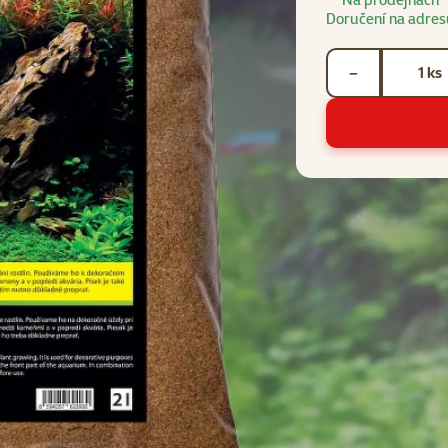
Doručení na adres
Počet kusů *
ks
−