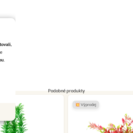
ametry
ovali,
se
ou
.
Podobné produkty
💥 Výprodej