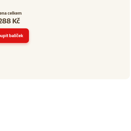
ena celkem
288 Kč
 2
upit balíček