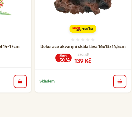
značka
ní 0%
Hodnocení 0%
el 14-17cm
Dekorace akvarijní skála láva 16x13x14,5cm
Původní cena
279 Kč
Sleva
Cena
139 Kč
-50 %
Skladem
do košíku
do koš