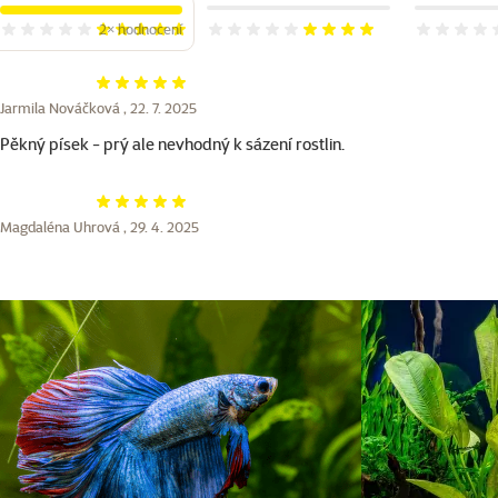
2×
hodnocení
Hodnocení 100%, počet hodnocení: 2
Hodnocení 80%
Hodnocení
Hodnocení 100%
Jarmila Nováčková ,
22. 7. 2025
Pěkný písek - prý ale nevhodný k sázení rostlin.
Hodnocení 100%
Magdaléna Uhrová ,
29. 4. 2025