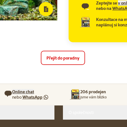
Zeptejte se
v on
nebo na
Whats
Konzultace na m
naplánuj si konz
Přejít do poradny
Online chat
206 prodejen
nebo
WhatsApp
jsme vám blízko
O společnosti