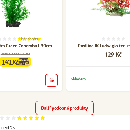
1×
hodnocení
Hodnocení 100%, počet hodnocení: 1
Hodnoce
etra Green Cabomba L 30cm
Rostlina JK Ludwigia čer-z
Cena
129 Kč
Běžná cena 179 Kč
143 Kč
family
cena
Skladem
do košíku
Další podobné produkty
Hodnocení 100%
cení 2×