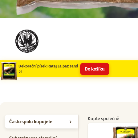
Dekorační písek Rataj La paz sand
Do košíku
2l
Kupte společně
Často spolu kupujete