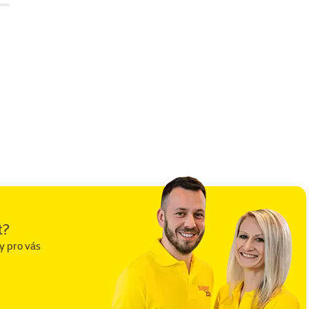
t?
y pro vás