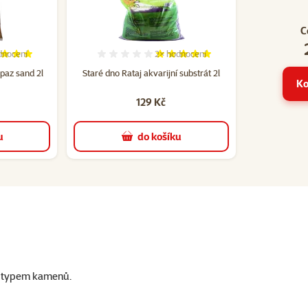
C
dnocení
2×
hodnocení
cení 100%, počet hodnocení: 2
Hodnocení 100%, počet hodnocení:
paz sand 2l
Staré dno Rataj akvarijní substrát 2l
Ko
129 Kč
u
do košíku
m typem kamenů.