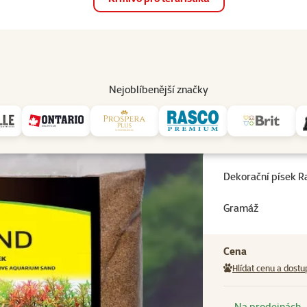
op
Akce a slevy
Prodejny
Služby
Poradna
Pomá
206
Nejoblíbenější značky
ekorační písek Rataj La paz sand 2l
Dekorační písek Ra
Gramáž
Cena
Hlídat cenu a dostu
Na prodejnách