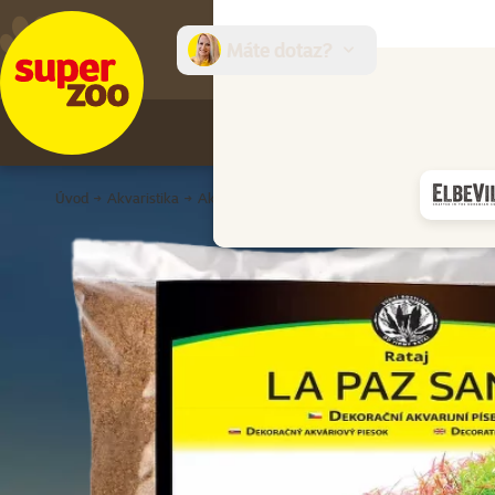
Máte dotaz?
E-sh
Úvod
Akvaristika
Akvarijní dekorace a písky
Písky a štěrky
D