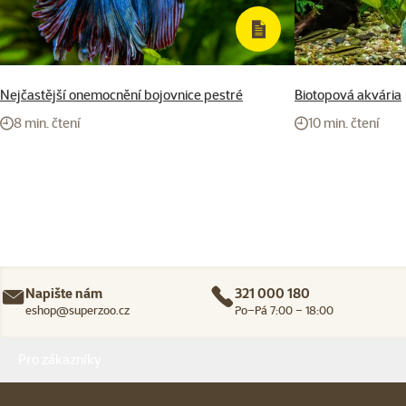
Nejčastější onemocnění bojovnice pestré
Biotopová akvária
8 min. čtení
10 min. čtení
Napište nám
321 000 180
eshop@superzoo.cz
Po–Pá 7:00 – 18:00
Menu v patičce
Pro zákazníky