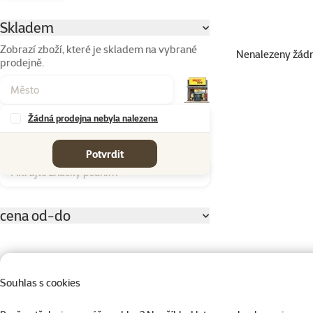
Parametrický filtr
Vybrané filtry
Skladem
Zobrazí zboží, které je skladem na vybrané
Nenalezeny žád
prodejně.
Produkty v kateg
Žádná prodejna nebyla nalezena
Značky
Potvrdit
Filtrujte značky psaním
cena od-do
Souhlas s cookies
0 Kč
0 Kč