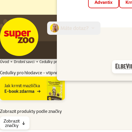
Advantix
Krm
Máte dotaz?
E-sh
Úvod
Drobní savci
Cedulky pro hlodavce
Cedulky pro hlodavce - vtipné i roztomilé
Podkategorie
Jak krmit mazlíčka
E-book zdarma
Zobrazit produkty podle značky
Zobrazit
značky