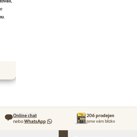
ovali,
se
ou
.
Online chat
206 prodejen
nebo
WhatsApp
jsme vám blízko