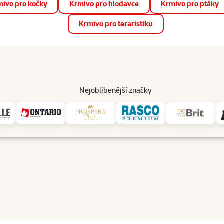
ivo pro kočky
Krmivo pro hlodavce
Krmivo pro ptáky
📱 Stáhněte si novou aplikaci Super zoo.
Více informací
Krmivo pro teraristiku
op
Akce a slevy
Prodejny
Služby
Poradna
Pomá
206
Nejoblíbenější značky