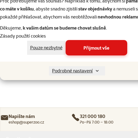
Proč potřebujeme váš souhlas? Například k tomu, abychom si
pamat
Hodnocení
co máte v košíku
, abyste snadno zjistili
stav objednávky
a nemuseli 
pokaždé přihlašovat, abychom vás neobtěžovali
nevhodnou reklam
Hodnocení 100%
0
Děkujeme,
k vašim datům se budeme chovat slušně
.
Hodnocení 80%
0
Zásady použití cookies
Hodnocení 60%
0
Pouze nezbytné
Přijmout vše
Hodnocení 40%
0
Hodnocení 20%
0
Podrobné nastavení
Napište nám
321 000 180
eshop@superzoo.cz
Po–Pá 7:00 – 18:00
Menu v patičce