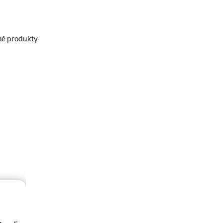
né produkty
orii Cedulky pro hlodavce - vtipné i roztomilé