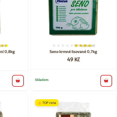
cení
12×
hodnocení
í 94%, počet hodnocení: 7
Hodnocení 78%, počet hod
ční 0,8kg
Seno krmné lisované 0,7kg
Cena
49 Kč
a
Skladem
do koš
do košíku
👍 TOP cena