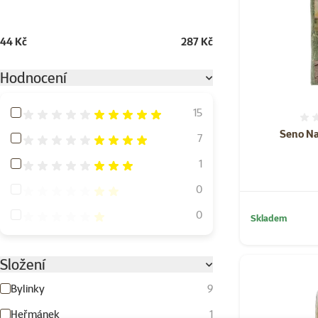
44 Kč
287 Kč
Hodnocení
Hodnocení 100%
15
Seno Na
Hodnocení 80%
7
Hodnocení 60%
1
Hodnocení 40%
0
Hodnocení 20%
0
Skladem
Složení
Bylinky
9
Heřmánek
1