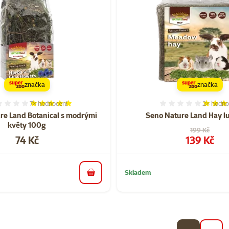
značka
značka
7×
hodnocení
2×
hodno
Hodnocení 100%, počet hodnocení: 7
Hodnocen
re Land Botanical s modrými
Seno Nature Land Hay lu
květy 100g
Původní cen
199 Kč
Cena
Cena
74 Kč
139 Kč
Skladem
do košíku