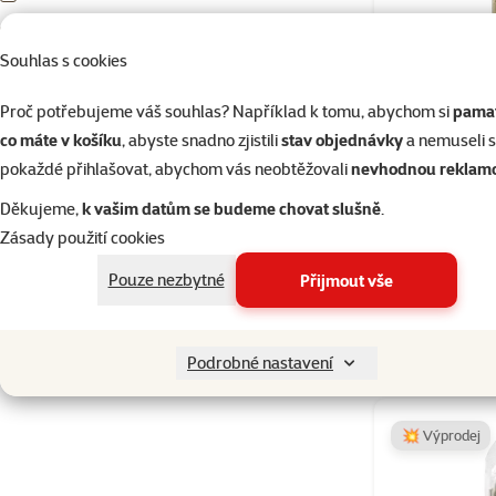
Mrkev
1
Souhlas s cookies
Měsíček lékařský
1
Proč potřebujeme váš souhlas? Například k tomu, abychom si
pamat
Seno
26
co máte v košíku
, abyste snadno zjistili
stav objednávky
a nemuseli 
Zelenina
3
pokaždé přihlašovat, abychom vás neobtěžovali
nevhodnou reklam
Děkujeme,
k vašim datům se budeme chovat slušně
.
Produkty v akci
Apetit - JO
Zásady použití cookies
TOP cena
7
Pouze nezbytné
Přijmout vše
Tip z letního magazínu
2
Skladem
Podrobné nastavení
💥 Výprodej