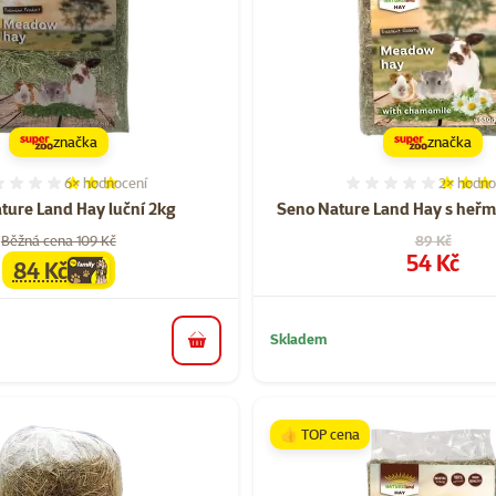
značka
značka
6×
hodnocení
2×
hodno
Hodnocení 60%, počet hodnocení: 6
Hodnocen
ture Land Hay luční 2kg
Seno Nature Land Hay s he
Původní cen
Běžná cena 109 Kč
89 Kč
Cena
54 Kč
84 Kč
family
cena
Skladem
do košíku
👍 TOP cena