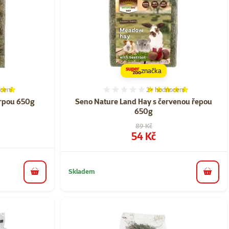
značka
cení
2×
hodnocení
í 100%, počet hodnocení: 3
Hodnocení 100%, počet ho
rpou 650g​
Seno Nature Land Hay s červenou řepou
650g​
a
Původní cena
89 Kč
Cena
54 Kč
Skladem
do košíku
do koš