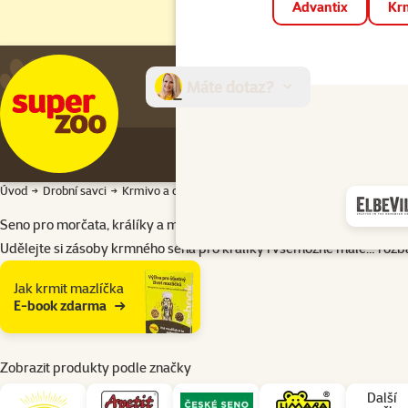
Advantix
Krm
Máte dotaz?
E-sh
Úvod
Drobní savci
Krmivo a doplňky stravy
Seno
Seno pro morčata, králíky a malé savce
Udělejte si zásoby krmného sena pro králíky i všemožné malé…
rozba
Podkategorie
Jak krmit mazlíčka
E-book zdarma
Zobrazit produkty podle značky
Další