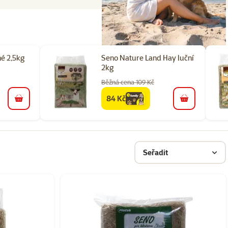
é 2,5kg
Seno Nature Land Hay luční
2kg
Běžná cena 109 Kč
84 Kč
family
cena
do košíku
do košíku
Seřadit