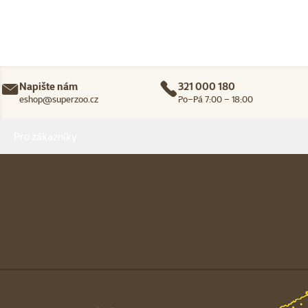
Napište nám
321 000 180
eshop@superzoo.cz
Po–Pá 7:00 – 18:00
Menu v patičce
Pro zákazníky