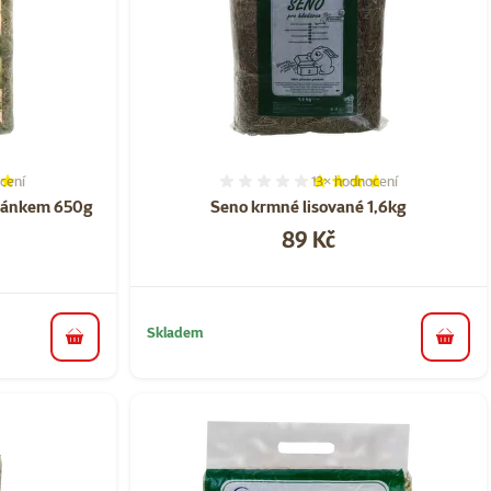
cení
13×
hodnocení
í 80%, počet hodnocení: 2
Hodnocení 72%, počet hod
řmánkem 650g
Seno krmné lisované 1,6kg
Cena
89 Kč
a
Skladem
do koš
do košíku