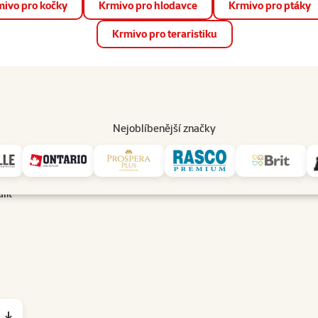
ivo pro kočky
Krmivo pro hlodavce
Krmivo pro ptáky
📱 Stáhněte si novou aplikaci Super zoo.
Více informací
Krmivo pro teraristiku
op
Akce a slevy
Prodejny
Služby
Poradna
Pomá
206
Nejoblíbenější značky
lit