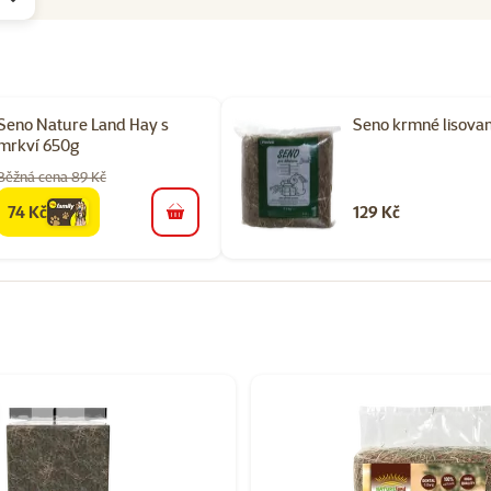
Seno Nature Land Hay s
Seno krmné lisovan
mrkví 650g​
Běžná cena 89 Kč
74 Kč
129 Kč
family
cena
do košíku
orii Seno pro morčata, králíky a malé savce