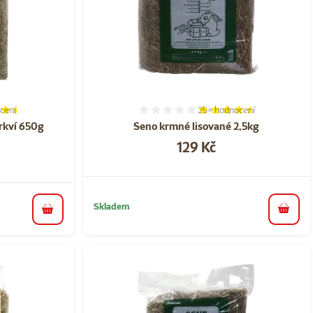
cení
25×
hodnocení
í 89%, počet hodnocení: 7
Hodnocení 89%, počet ho
kví 650g​
Seno krmné lisované 2,5kg
Cena
129 Kč
a
Skladem
do koš
do košíku