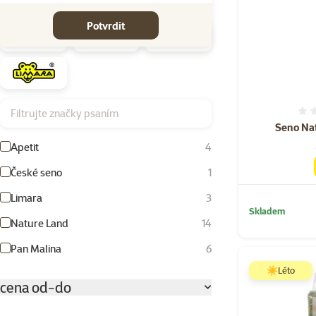
Značky
Potvrdit
Filtrujte značky psaním
Seno Nat
Apetit
4
České seno
1
Limara
3
Skladem
Nature Land
14
Pan Malina
6
☀️Léto
cena od-do