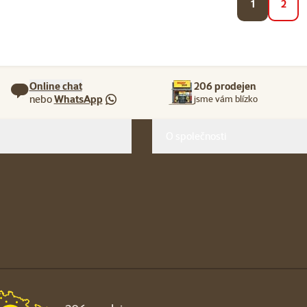
1
2
Online chat
206 prodejen
nebo
WhatsApp
jsme vám blízko
O společnosti