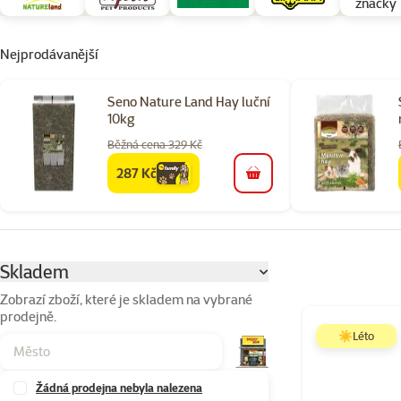
značky
Nejprodávanější
Seno Nature Land Hay luční
10kg
Běžná cena 329 Kč
287 Kč
family
cena
do košíku
Parametrický filtr
Vybrané filtry
Skladem
Zobrazí zboží, které je skladem na vybrané
prodejně.
Produkty v kateg
☀️Léto
Žádná prodejna nebyla nalezena