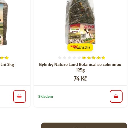
značka
cení
2×
hodnocení
í 100%, počet hodnocení: 2
Hodnocení 100%, počet ho
ční 3kg
Bylinky Nature Land Botanical se zeleninou
125g
a
Cena
74 Kč
Skladem
do košíku
do koš