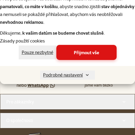
Skladem
do košíku
pamatovali, co máte v košíku
, abyste snadno zjistili
stav objednávky
a nemuseli se pokaždé přihlašovat, abychom vás neobtěžovali
nevhodnou reklamou
.
Děkujeme,
k vašim datům se budeme chovat slušně
.
Zásady použití cookies
Pouze nezbytné
Přijmout vše
Napište nám
321 000 180
eshop@superzoo.cz
Po–Pá 7:00 – 18:00
Podrobné nastavení
Online chat
206 prodejen
nebo
WhatsApp
jsme vám blízko
Menu v patičce
Pro zákazníky
O společnosti