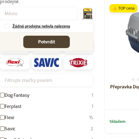
prodejně.
Produkty v kateg
👍 TOP cena
Žádná prodejna nebyla nalezena
Značky
Potvrdit
Filtrujte značky psaním
Přepravka Do
Dog Fantasy
1
Ferplast
1
Flexi
15
Skladem
Savic
2