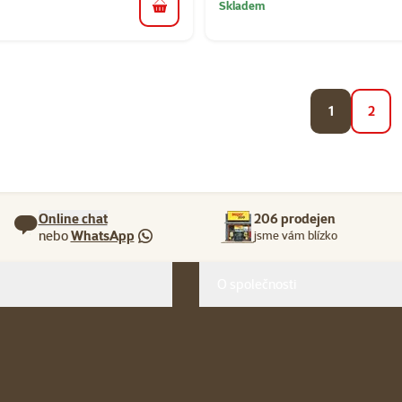
Skladem
do košíku
1
2
Online chat
206 prodejen
nebo
WhatsApp
jsme vám blízko
O společnosti