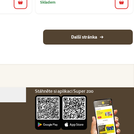
Skladem
do košíku
do koš
Další stránka
Stáhněte si aplikaci Super zoo