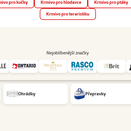
ivo pro kočky
Krmivo pro hlodavce
Krmivo pro ptáky
📱 Stáhněte si novou aplikaci Super zoo.
Více informací
Krmivo pro teraristiku
op
Akce a slevy
Prodejny
Služby
Poradna
Pomá
206
Nejoblíbenější značky
Ohrádky
Přepravky