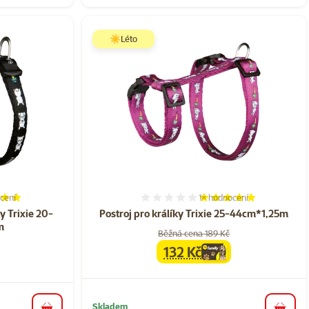
☀️Léto
cení
1×
hodnocení
í 100%, počet hodnocení: 6
Hodnocení 100%, počet ho
y Trixie 20-
Postroj pro králíky Trixie 25-44cm*1,25m
m
Běžná cena 189 Kč
132 Kč
family
cena
a
Skladem