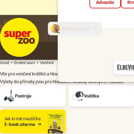
Advantix
Krm
Máte dotaz?
E-sh
Úvod
Drobní savci
Venčení
Vše pro venčení králíků a hlodavců
Výlety do přírody jsou pro hlodavce i králíky skvělým…
rozbalit
Podkategorie
Postroje
Vodítka
Jak krmit mazlíčka
E-book zdarma