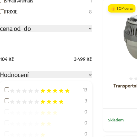
Small Animals
1
👍 TOP cena
TRIXIE
8
cena od-do
104 Kč
3 499 Kč
Hodnocení
Transportní
Hodnocení 100%
13
Hodnocení 80%
3
Hodnocení 60%
0
Skladem
Hodnocení 40%
0
Hodnocení 20%
0