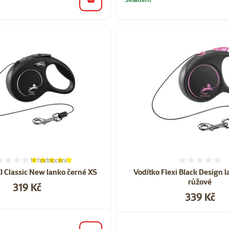
do košíku
1×
hodnocení
Hodnocení 100%, počet hodnocení: 1
Hodnoce
I Classic New lanko černé XS
Vodítko Flexi Black Design 
růžové
Cena
319 Kč
Cena
339 Kč