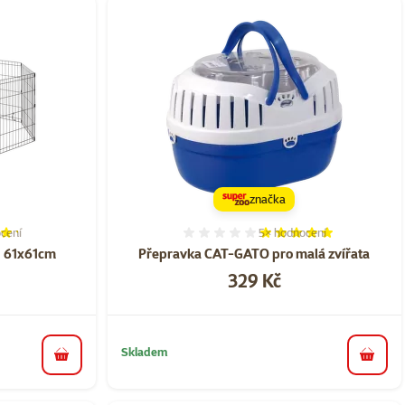
značka
cení
5×
hodnocení
í 85%, počet hodnocení: 4
Hodnocení 96%, počet hod
1 61x61cm
Přepravka CAT-GATO pro malá zvířata
Cena
329 Kč
Skladem
do košíku
do koš