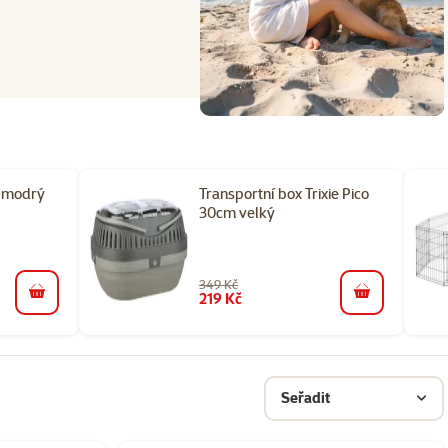
0 modrý
Transportní box Trixie Pico
30cm velký
349 Kč
219 Kč
do košíku
do košíku
Seřadit