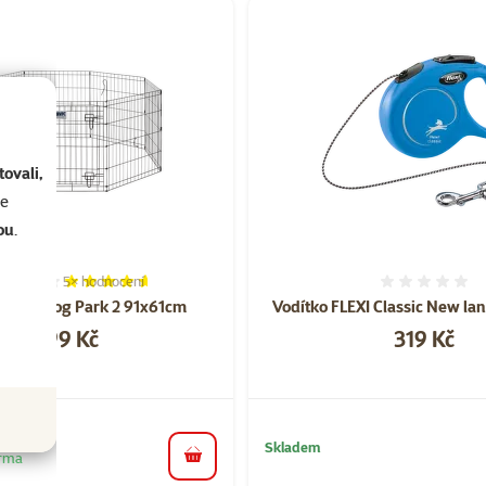
ovali,
se
ou
.
5×
hodnocení
Hodnocení 92%, počet hodnocení: 5
Hodnoce
SAVIC Dog Park 2 91x61cm
Vodítko FLEXI Classic New la
Cena
Cena
3 499 Kč
319 Kč
Skladem
arma
do košíku