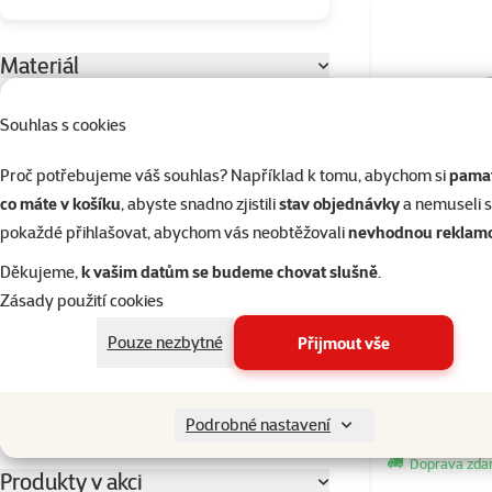
Materiál
Kov
2
Souhlas s cookies
Nylon
2
Proč potřebujeme váš souhlas? Například k tomu, abychom si
pamat
Plast
19
co máte v košíku
, abyste snadno zjistili
stav objednávky
a nemuseli 
pokaždé přihlašovat, abychom vás neobtěžovali
nevhodnou reklam
Barva
Děkujeme,
k vašim datům se budeme chovat slušně
.
Modrá
Multicolor
Neonově oranžová/neonově zelená
Tyrkysová
Černá
Červená
Zásady použití cookies
Ohrádka 
Délka
Pouze nezbytné
Přijmout vše
Podrobné nastavení
23cm
300cm
Skladem
Doprava zd
Produkty v akci