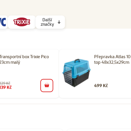
Další
značky
Transportní box Trixie Pico
Přepravka Atlas 1
23cm malý
top 48x32,5x29cm
229 Kč
499 Kč
139 Kč
do košíku