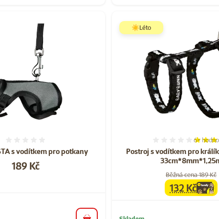
☀️Léto
6×
hodno
Hodnocení 0%
Hodnocen
STA s vodítkem pro potkany
Postroj s vodítkem pro králík
33cm*8mm*1,25
Cena
189 Kč
Běžná cena 189 Kč
132 Kč
family
cen
Skladem