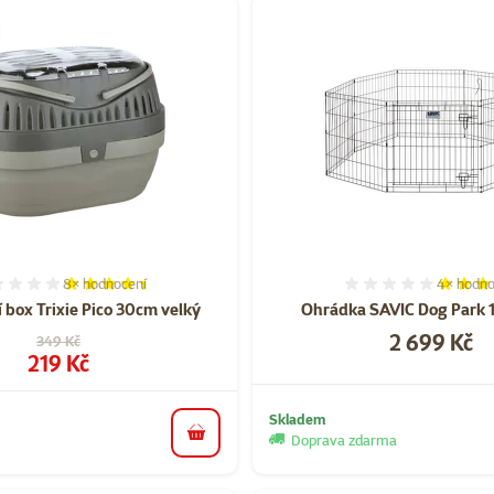
8×
hodnocení
4×
hodno
Hodnocení 88%, počet hodnocení: 8
Hodnocen
 box Trixie Pico 30cm velký
Ohrádka SAVIC Dog Park 
Cena
2 699 Kč
Původní cena
349 Kč
Cena
219 Kč
Skladem
Doprava zdarma
do košíku