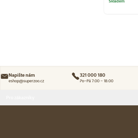
Skladem
Napište nám
321 000 180
eshop@superzoo.cz
Po–Pá 7:00 – 18:00
Menu v patičce
Pro zákazníky