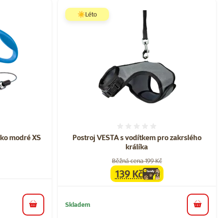
☀️Léto
ní 0%
Hodnocení 0%
nko modré XS
Postroj VESTA s vodítkem pro zakrslého
králíka
Běžná cena 199 Kč
139 Kč
family
cena
Skladem
do košíku
do koš