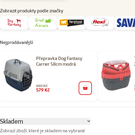
Zobrazit produkty podle značky
Nejprodávanější
Přepravka Dog Fantasy
Carrier 58cm modrá
669 Kč
579 Kč
do košíku
Parametrický filtr
Vybrané filtry
Skladem
Zobrazí zboží, které je skladem na vybrané