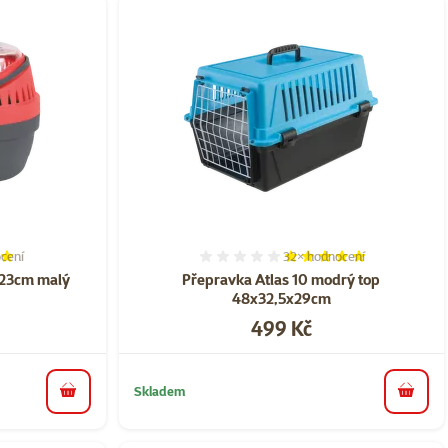
cení
32×
hodnocení
í 78%, počet hodnocení: 8
Hodnocení 98%, počet ho
o 23cm malý
Přepravka Atlas 10 modrý top
48x32,5x29cm
Cena
499 Kč
Skladem
do košíku
do koš