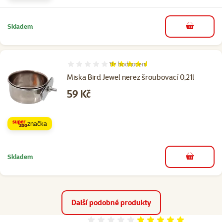
Skladem
do košíku
11×
hodnocení
Hodnocení 91%, počet hodnocení: 11
Miska Bird Jewel nerez šroubovací 0,21l
Cena
59 Kč
značka
Skladem
do košíku
Další podobné produkty