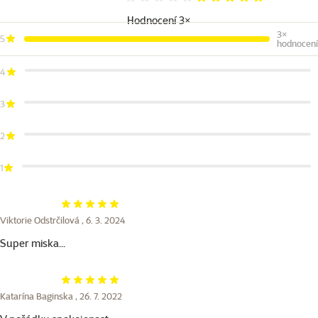
Hodnocení 100%
Hodnocení 3×
3×
5
hodnocení
4
3
2
1
Hodnocení 100%
Viktorie Odstrčilová ,
6. 3. 2024
Super miska...
Hodnocení 100%
Katarína Baginska ,
26. 7. 2022