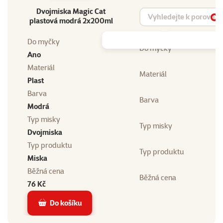
Dvojmiska Magic Cat
Vyhledat produkt
plastová modrá 2x200ml
Vy
Do myčky
Do myčky
Ano
Materiál
Materiál
Plast
Barva
Barva
Modrá
Typ misky
Typ misky
Dvojmiska
Typ produktu
Typ produktu
Miska
Běžná cena
Běžná cena
76 Kč
Do košíku