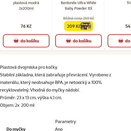
plastová modrá
Bentonite Ultra White
Tri
2x200ml
Baby Powder 10l
Běžná cena 259 Kč
76 Kč
209 Kč
54
family
cena
do košíku
do košíku
do
superzoo.product.detail.content
Plastová dvojmiska pro kočky.
Stabilní základna, která zabraňuje převrácení. Vyrobeno z
materiálu, který neobsahuje BPA, je netoxický a 100%
recyklovatelný. Vhodná do myčky nádobí.
Průměr: 23 x 13 cm, výška 4,1 cm.
Objem: 2x 200 ml
Parametry
Do myčky
Ano