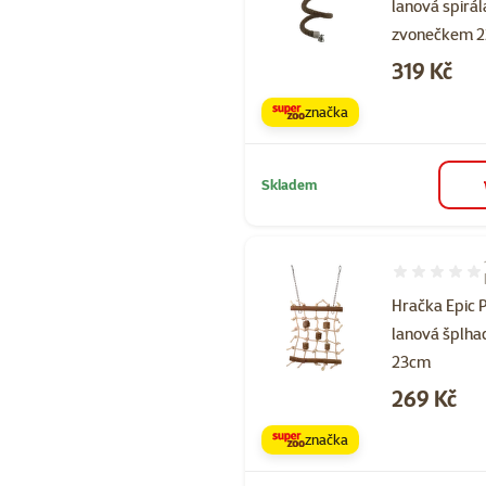
lanová spirál
zvonečkem 
Cena
319 Kč
značka
Skladem
Hodnocení 80
Hračka Epic 
lanová šplhac
23cm
Cena
269 Kč
značka