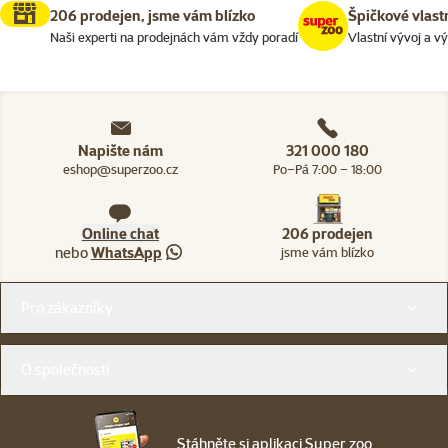
206 prodejen, jsme vám blízko
Špičkové vlast
Naši experti na prodejnách vám vždy poradí
Vlastní vývoj a v
Napište nám
321 000 180
eshop@superzoo.cz
Po–Pá 7:00 – 18:00
Online chat
206 prodejen
nebo
WhatsApp
jsme vám blízko
Menu v patičce
Pro zákazníky
O společnosti
Stáhněte si aplikaci Super zoo