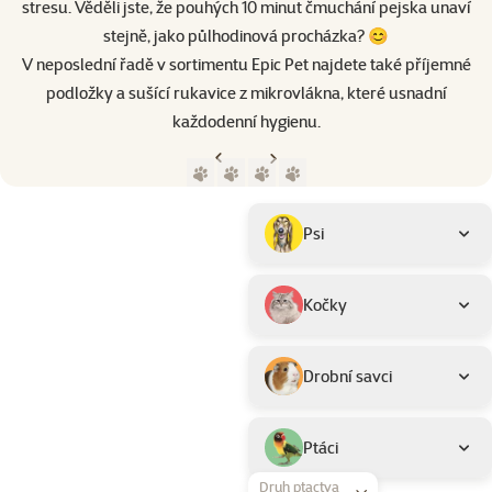
stresu. Věděli jste, že pouhých 10 minut čmuchání pejska unaví
stejně, jako půlhodinová procházka? 😊
V neposlední řadě v sortimentu Epic Pet najdete také příjemné
podložky a sušící rukavice z mikrovlákna, které usnadní
každodenní hygienu.
Předchozí strana
Následující strana
Přejít na stranu 1
Přejít na stranu 2
Přejít na stranu 3
Přejít na stranu 4
Parametrický filtr
Vybrané filtry
Produkty značky Epic Pet
Podkategorie
Psi
Kočky
Drobní savci
Ptáci
Druh ptactva