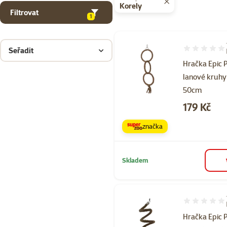
Korely
Filtrovat
1
Seřadit
Hodnocení 80
Hračka Epic 
lanové kruhy
50cm
Cena
179 Kč
značka
Skladem
Hodnocení 10
Hračka Epic 