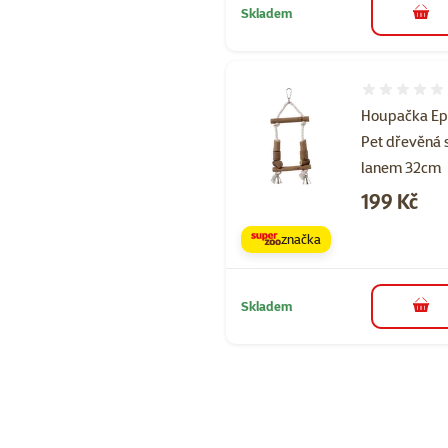
Skladem
do 
Hodnocení 
Houpačka Ep
Pet dřevěná 
lanem 32cm
Cena
199 Kč
značka
Skladem
do 