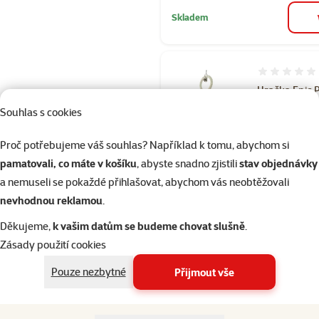
Skladem
Hodnocení 
Hračka Epic 
lanové kruhy
Souhlas s cookies
zvonečkem a
Proč potřebujeme váš souhlas? Například k tomu, abychom si
dřívky 70cm
pamatovali, co máte v košíku
, abyste snadno zjistili
stav objednávky
Běžná cena 39
a nemuseli se pokaždé přihlašovat, abychom vás neobtěžovali
349 Kč
family
ce
nevhodnou reklamou
.
značka
Děkujeme,
k vašim datům se budeme chovat slušně
.
Zásady použití cookies
Skladem
do 
Pouze nezbytné
Přijmout vše