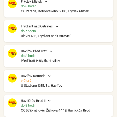
Frýdek Místek
do 8 hodin
OC Paráda, Dobrovského 3680, Frýdek Místek
Frýdlant nad Ostravicí
do 7 hodin
Hlavní 1713, Frýdlant nad Ostravicí
Havířov Před Tratí
do 8 hodin
Před Tratí 1481/3b, Havířov
Havířov Rotunda
v úterý
U Stadionu 1655/8a, Havířov
Havlíčkův Brod II
do 8 hodin
OC Stříbrný dvůr Žižkova 4449, Havlíčkův Brod