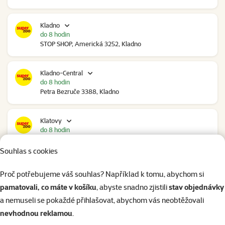
Kladno
do 8 hodin
STOP SHOP, Americká 3252, Kladno
Kladno-Central
do 8 hodin
Petra Bezruče 3388, Kladno
Klatovy
do 8 hodin
NC Škodovka, Domažlická 948, Klatovy
Souhlas s cookies
Kolín
Proč potřebujeme váš souhlas? Například k tomu, abychom si
do 7 hodin
pamatovali, co máte v košíku
, abyste snadno zjistili
stav objednávky
Polepská 979, Kolín
a nemuseli se pokaždé přihlašovat, abychom vás neobtěžovali
nevhodnou reklamou
.
Kolín Ovčáry