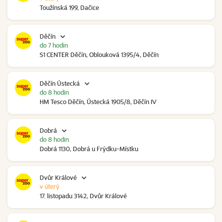
Toužínská 199, Dačice
Děčín
do 7 hodin
S1 CENTER Děčín, Oblouková 1395/4, Děčín
Děčín Ústecká
do 8 hodin
HM Tesco Děčín, Ústecká 1905/8, Děčín IV
Dobrá
do 8 hodin
Dobrá 1130, Dobrá u Frýdku-Místku
Dvůr Králové
v úterý
17. listopadu 3142, Dvůr Králové