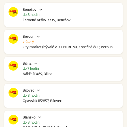
Benešov
do 8 hodin
Červené Vršky 2235, Benešov
Beroun
v úterý
City market (bývalé A-CENTRUM), Konečná 689, Beroun
Bílina
do 7 hodin
Nábřeží 469, Bílina
Bílovec
do 8 hodin
Opavská 1159/57, Bílovec
Blansko
do 8 hodin