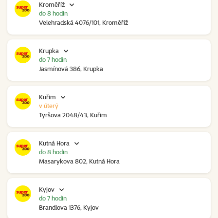
Kroměříž
do 8 hodin
Velehradská 4076/101, Kroměříž
Krupka
do 7 hodin
Jasmínová 386, Krupka
Kuřim
v úterý
Tyršova 2048/43, Kuřim
Kutná Hora
do 8 hodin
Masarykova 802, Kutná Hora
Kyjov
do 7 hodin
Brandlova 1376, Kyjov