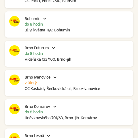
OC Poříčí, Poříčí 2610, Blansko
Bohumín
do 8 hodin
ul. 9. května 1197, Bohumín
Brno Futurum
do 8 hodin
Vídeňská 132/100, Brno-jih
Brno Ivanovice
v úterý
OC Kaskády Řečkovická ul., Brno-Ivanovice
Brno Komárov
do 8 hodin
Hněvkovského 701/63, Brno-jih-Komárov
Brno Lesná