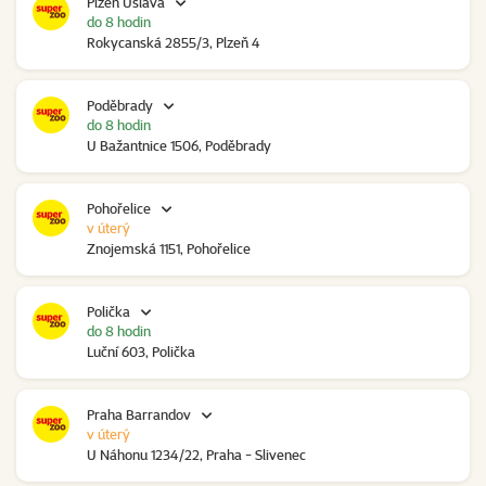
Plzeň Úslava
do 8 hodin
Rokycanská 2855/3, Plzeň 4
Poděbrady
do 8 hodin
U Bažantnice 1506, Poděbrady
Pohořelice
v úterý
Znojemská 1151, Pohořelice
Polička
do 8 hodin
Luční 603, Polička
Praha Barrandov
v úterý
U Náhonu 1234/22, Praha - Slivenec