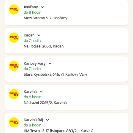
Jinočany
do 8 hodin
Mezi Stromy 512, Jinočany
Kadaň
do 7 hodin
Na Podlesí 2050, Kadaň
Karlovy Vary
do 7 hodin
Stará Kysibelská 645/71, Karlovy Vary
Karviná
do 8 hodin
Nádražní 2065/2, Karviná
Karviná Ráj
do 8 hodin
HM Tesco, tř. 17. listopadu 883/2a, Karviná