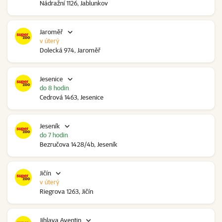
Nádražní 1126, Jablunkov
Jaroměř
v úterý
Dolecká 974, Jaroměř
Jesenice
do 8 hodin
Cedrová 1463, Jesenice
Jeseník
do 7 hodin
Bezručova 1428/4b, Jeseník
Jičín
v úterý
Riegrova 1263, Jičín
Jihlava Aventin