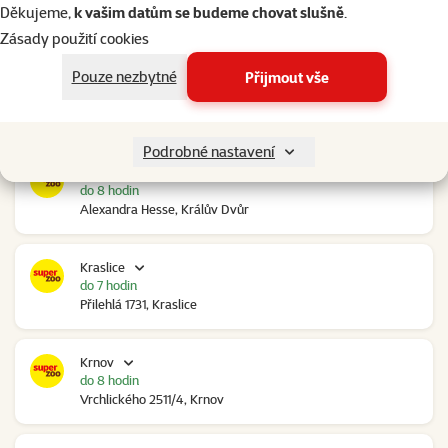
do 8 hodin
Děkujeme,
k vašim datům se budeme chovat slušně
.
Ovčáry 304, Ovčáry
Zásady použití cookies
Pouze nezbytné
Přijmout vše
Kozomín
v úterý
RP Kozomín č.p. 508, Kozomín
Podrobné nastavení
Králův Dvůr
do 8 hodin
Alexandra Hesse, Králův Dvůr
Kraslice
do 7 hodin
Přilehlá 1731, Kraslice
Krnov
do 8 hodin
Vrchlického 2511/4, Krnov