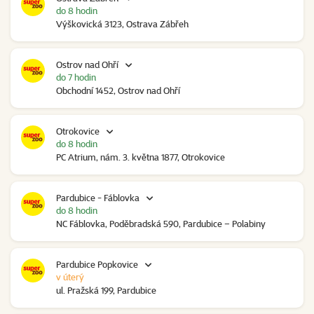
do 8 hodin
Výškovická 3123, Ostrava Zábřeh
Ostrov nad Ohří
do 7 hodin
Obchodní 1452, Ostrov nad Ohří
Otrokovice
do 8 hodin
PC Atrium, nám. 3. května 1877, Otrokovice
Pardubice - Fáblovka
do 8 hodin
NC Fáblovka, Poděbradská 590, Pardubice – Polabiny
Pardubice Popkovice
v úterý
ul. Pražská 199, Pardubice