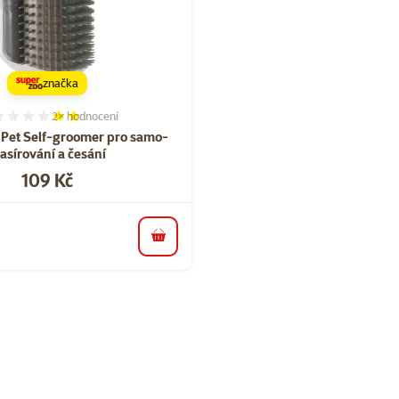
značka
2×
hodnocení
Hodnocení 40%, počet hodnocení: 2
 Pet Self-groomer pro samo-
asírování a česání
Cena
109 Kč
do košíku