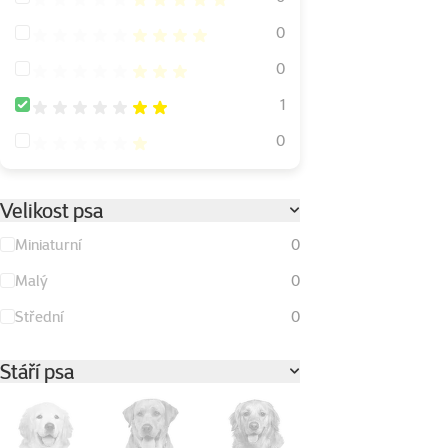
Hodnocení 80%
0
Hodnocení 60%
0
Hodnocení 40%
1
Hodnocení 20%
0
Velikost psa
Miniaturní
0
Malý
0
Střední
0
Stáří psa