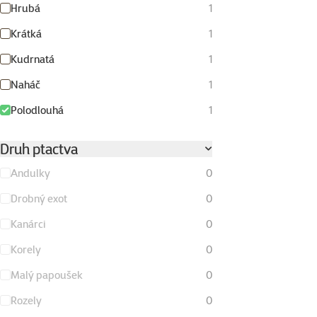
Hrubá
1
Krátká
1
Kudrnatá
1
Naháč
1
Polodlouhá
1
Druh ptactva
Andulky
0
Drobný exot
0
Kanárci
0
Korely
0
Malý papoušek
0
Rozely
0