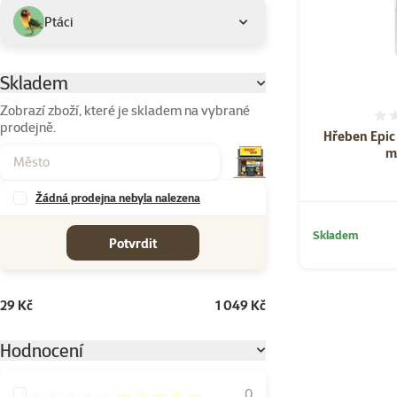
Ptáci
Skladem
Parametrický filtr
Zobrazí zboží, které je skladem na vybrané
prodejně.
Hřeben Epic
m
Žádná prodejna nebyla nalezena
cena od-do
Skladem
Potvrdit
29 Kč
1 049 Kč
Hodnocení
Hodnocení 100%
0