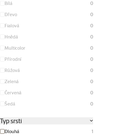
Bílá
0
Dřevo
0
Fialová
0
Hnědá
0
Multicolor
0
Přírodní
0
Růžová
0
Zelená
0
Červená
0
Šedá
0
Typ srsti
Dlouhá
1