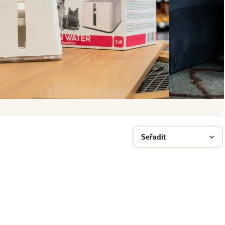
Seřadit