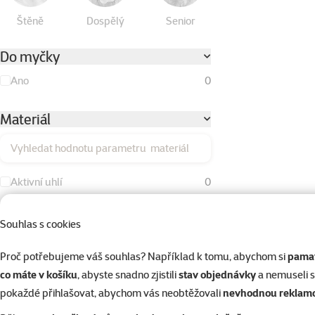
Štěně
Dospělý
Senior
Do myčky
Ano
0
Materiál
Vyhledat hodnotu parametru materiál
Aktivní uhlí
0
Bavlna
0
Souhlas s cookies
Duté vlákno
0
Proč potřebujeme váš souhlas? Například k tomu, abychom si
pamat
Dřevo
0
co máte v košíku
, abyste snadno zjistili
stav objednávky
a nemuseli 
Kokos
0
pokaždé přihlašovat, abychom vás neobtěžovali
nevhodnou reklam
Kov
0