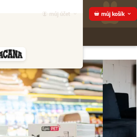
můj
účet
můj
košík
Hledej
háme