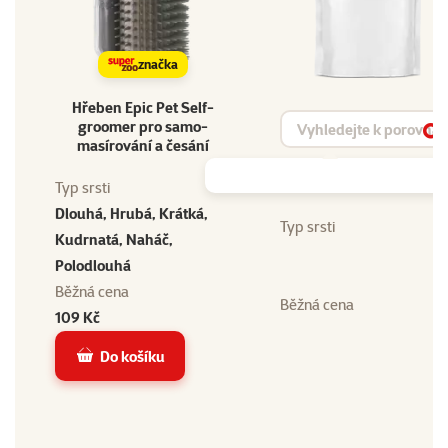
značka
Hřeben Epic Pet Self-
Vyhledat produkt
groomer pro samo-
Vy
masírování a česání
Typ srsti
Dlouhá, Hrubá, Krátká,
Typ srsti
Kudrnatá, Naháč,
Polodlouhá
Běžná cena
Běžná cena
109 Kč
Do košíku