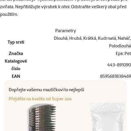
zvířata. Nepřibližujte výrobek k ohni. Odstraňte veškerý obal před
použitím.
Parametry
Dlouhá, Hrubá, Krátká, Kudrnatá, Naháč,
Typ srsti
Polodlouhá
Značka
Epic Pet
Katalogové
443-891090
číslo
EAN
8595681838469
Dopřejte vašemu mazlíčkovi to nejlepší
Přejděte na kvalitu od Super zoo