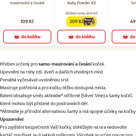
masírování a česání
Baby Powder 10l
5x
Běžná cena 259 Kč
109 Kč
209 Kč
49
family
cena
do košíku
do košíku
do
superzoo.product.detail.content
Hřeben určený pro
samo-masírování a česání​
koček.
Upevnění na rohy zdí, dveří a dalších vhodných míst​.
Pomáhá vyčesávat uvolněnou srst​.
Masíruje potřebná a pro kočku těžko dostupná místa​.
Balení obsahuje směs aktinidie* stříbrné (Silver Vine) a šanty kočičí,
které mohou být přidané do postranních děr​.
*Aktinidie je přírodní alternativou šanty a má opojné účinky na kočky​
Upozornění
Pro zajištění bezpečnosti Vaší kočky, dohlížejte na ni a nedovolte
kartáč používat, je-li jakkoli poškozen. Výrobek je určen pouze pro