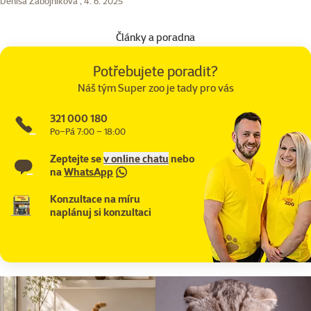
Denisa Zábojníková ,
4. 6. 2025
Články a poradna
Potřebujete poradit?
Náš tým Super zoo je tady pro vás
321 000 180
Po–Pá 7:00 – 18:00
Zeptejte se
v online chatu
nebo
na
WhatsApp
Konzultace na míru
naplánuj si konzultaci