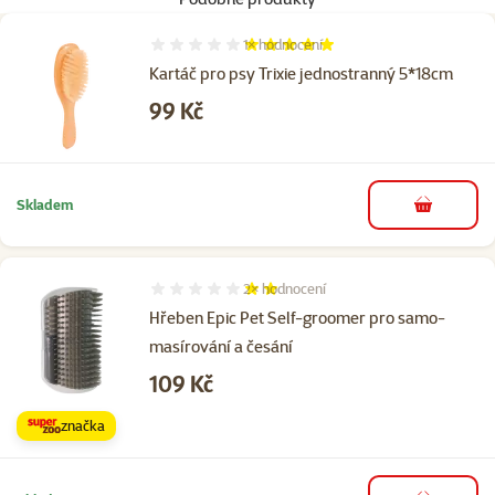
1×
hodnocení
Hodnocení 100%, počet hodnocení: 1
Kartáč pro psy Trixie jednostranný 5*18cm
Cena
99 Kč
Skladem
do košíku
2×
hodnocení
Hodnocení 40%, počet hodnocení: 2
Hřeben Epic Pet Self-groomer pro samo-
masírování a česání
Cena
109 Kč
značka