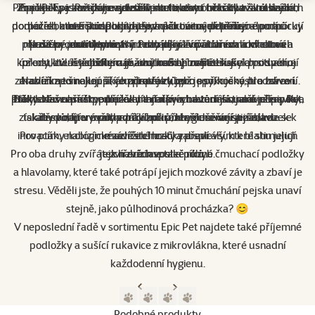
Pro pejsky a kočičky najdete v sortimentu několik tvarů lízacích
Značku Epic Pet jsme založili pro to, aby obohatila život našich
Pro kočky jsme dále vytvořili interaktivní hračky a škrabadla,
Epic Pet se zavazuje neustále kultivovat trh s chovatelskými
podložek, které stimulují duševní aktivitu, uklidňují a podporují
domácích mazlíčků. Pod touto značkou najdete různé pomůcky
potřebami a podporovat vysokou úroveň péče o domácí
která uspokojí jejich přirozené potřeby.
přirozené instinkty lízání. Pomáhají zvířatům zmírnit stres a
mazlíčky prostřednictvím nabídky inovativních a kvalitních
Naše produkty pro psy zahrnují olivová dřeva a vřesové
pro tzv. „
enrichment
“ a tedy přináší přidanou hodnotu a
kořeny, které zajišťují zábavu, nemají ostré třísky a podporují
úzkost, zvláště během osamělosti nebo stresujících situací, a
produktů. Jejich cílem je, aby každý majitel našel pro svého
obohacují život našich zvířátek.
zároveň zpomalují příjem potravy, což je přínosné pro trávení.
mazlíčka to nejlepší, co přispěje k jeho spokojenosti a zdraví.
Nabízíme širokou škálu produktů pro psy, kočky, hlodavce i
zdravé zuby.
Pro hlodavce máme přírodní hračky z materiálů, jako je kapok a
ptáky. Naše hračky, doplňky a další vybavení jsou navrženy tak,
Díky svému přístupu a kvalitním produktům si značka Epic Pet
Některé z našich podložek mají navíc na zadní straně přísavky,
získala důvěru mnoha zákazníků, kteří oceňují její závazek k
takže se dají využít například i při hygieně ve sprše, kde se
aby podporovaly zdraví, přirozené chování a zábavu.
dřevo, které podporují kousání a duševní stimulaci.
inovacím, ekologické udržitelnosti, a především k blahu jejich
Pro ptáky nabízíme závěsné hračky a spirály, které stimulují
mazlíček hezky zabaví.
Pro oba druhy zvířátek nabízíme také různé čmuchací podložky
jejich zvědavost a pohyb.
zvířecích společníků.
a hlavolamy, které také potrápí jejich mozkové závity a zbaví je
stresu. Věděli jste, že pouhých 10 minut čmuchání pejska unaví
stejně, jako půlhodinová procházka? 😊
V neposlední řadě v sortimentu Epic Pet najdete také příjemné
podložky a sušící rukavice z mikrovlákna, které usnadní
každodenní hygienu.
Předchozí strana
Následující strana
Přejít na stranu 1
Přejít na stranu 2
Přejít na stranu 3
Přejít na stranu 4
Podobné produkty