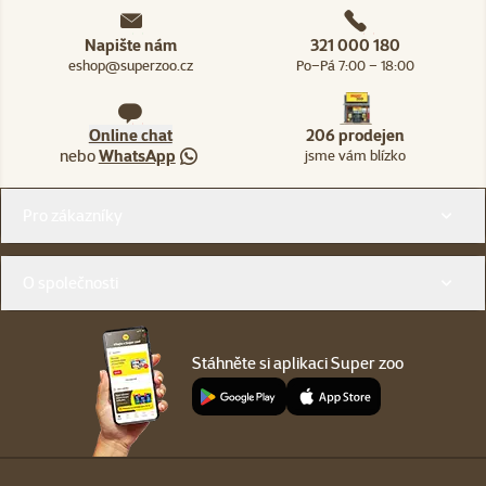
Napište nám
321 000 180
eshop@superzoo.cz
Po–Pá 7:00 – 18:00
Online chat
206 prodejen
nebo
WhatsApp
jsme vám blízko
Menu v patičce
Pro zákazníky
O společnosti
Stáhněte si aplikaci Super zoo