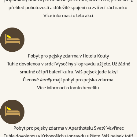
přehled pohotovostí a důležité spojení na zvířecí záchranku.
Více informací o této akci.
Pobyt pro pejsky zdarma v Hotelu Kouty
Tuhle dovolenou v srdci Vysočiny si opravdu užijete. Už žádné
smutné oči při balení kufru. Váš pejsek jede taky!
Členové
family
mají pobyt pro pejska zdarma.
Více informací o tomto benefitu
.
Pobyt pro pejsky zdarma v Aparthotelu Svatý Vavřinec
Tuhle dovolenou v Krkonoších si opravdu užijete. Váš pejsek totiž