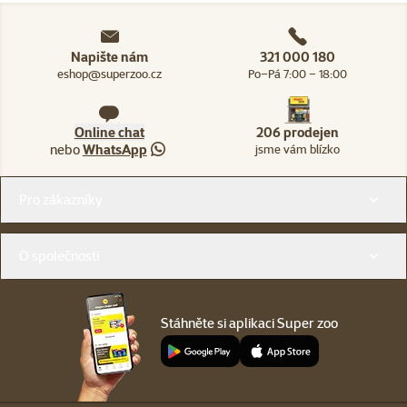
Napište nám
321 000 180
eshop@superzoo.cz
Po–Pá 7:00 – 18:00
Online chat
206 prodejen
nebo
WhatsApp
jsme vám blízko
Menu v patičce
Pro zákazníky
O společnosti
Stáhněte si aplikaci Super zoo