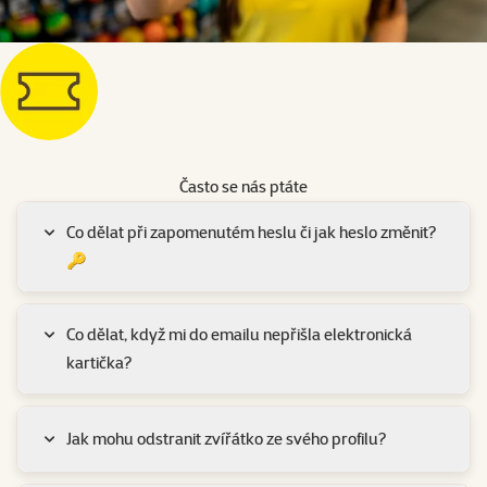
Často se nás ptáte
Co dělat při zapomenutém heslu či jak heslo změnit?
🔑
Co dělat, když mi do emailu nepřišla elektronická
kartička?
Jak mohu odstranit zvířátko ze svého profilu?