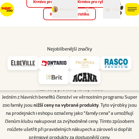
Krmivo pro ptáky
Krmivo pro ryby
můj
můj
Máte dotaz?
košík
účet
men
Krmivo pro teraristiku
Hled
Úvod
Věrnostní program Super zoo family
Nejoblíbenější značky
Nižší ceny pro členy
family
klubu
Jedním z hlavních benefitů členství ve věrnostním programu Super
zoo family jsou
nižší ceny na vybrané produkty
. Tyto výrobky jsou
na prodejnách i eshopu označeny jako "
family
cena" a umožňují
členům klubu nakupovat za zvýhodněné ceny. Tímto způsobem
můžete ušetřit při pravidelných nákupech a zároveň si dopřát
prémiové produkty za dostupnější ceny.