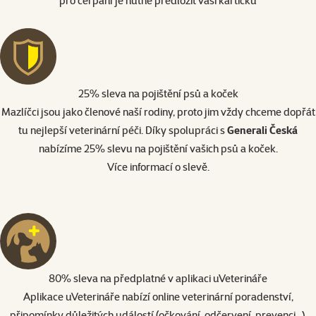
pro čerpání je nutné předložit vaši kartičku
25% sleva na pojištění psů a koček
Mazlíčci jsou jako členové naší rodiny, proto jim vždy chceme dopřát
tu nejlepší veterinární péči. Díky spolupráci s
Generali Česká
nabízíme 25% slevu na pojištění vašich psů a koček.
Více informací o slevě
.
80% sleva na předplatné v aplikaci uVeterináře
Aplikace uVeterináře nabízí online veterinární poradenství,
připomínky důležitých událostí (očkování, odčervení, prevenci...),