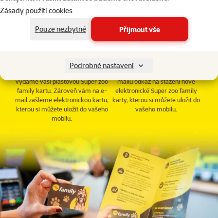
Zásady použití cookies
Pouze nezbytné
Přijmout vše
Na prodejně
Z pohodlí domova
Na každé prodejně Super zoo se
Registraci z pohodlí domova
můžete zdarma registrovat do
provedete na této stránce. Po
Podrobné nastavení
Super zoo family. Na počkání vám
registraci vám doručíme do e-
vydáme vaši plastovou Super zoo
mailu odkaz na stažení nové
family kartu. Zároveň vám na e-
elektronické Super zoo family
mail zašleme elektronickou kartu,
karty, kterou si můžete uložit do
kterou si můžete uložit do vašeho
vašeho mobilu.
mobilu.