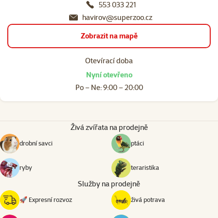
553 033 221
havirov@superzoo.cz
Zobrazit na mapě
Otevírací doba
Nyní otevřeno
Po – Ne: 9:00 – 20:00
Živá zvířata na prodejně
drobní savci
ptáci
ryby
teraristika
Služby na prodejně
🚀 Expresní rozvoz
živá potrava