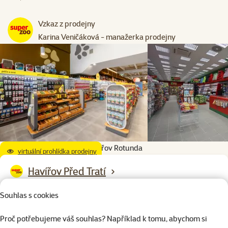
Vzkaz z prodejny
Karina Veničáková - manažerka prodejny
Havířov Rotunda
virtuální prohlídka prodejny
Havířov Před Tratí
Před Tratí 1481/3b, Havířov, 735 64, Moravskoslezský kraj
Souhlas s cookies
Otevírací doba:
Proč potřebujeme váš souhlas? Například k tomu, abychom si
Po – Ne: 9:00 – 20:00