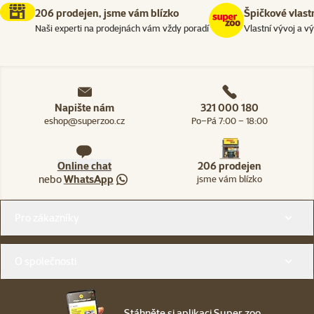
206 prodejen, jsme vám blízko
Špičkové vlast
Naši experti na prodejnách vám vždy poradí
Vlastní vývoj a v
Napište nám
321 000 180
eshop@superzoo.cz
Po–Pá 7:00 – 18:00
Online chat
206 prodejen
nebo
WhatsApp
jsme vám blízko
Menu v patičce
Pro zákazníky
O společnosti
Stáhněte si aplikaci Super zoo