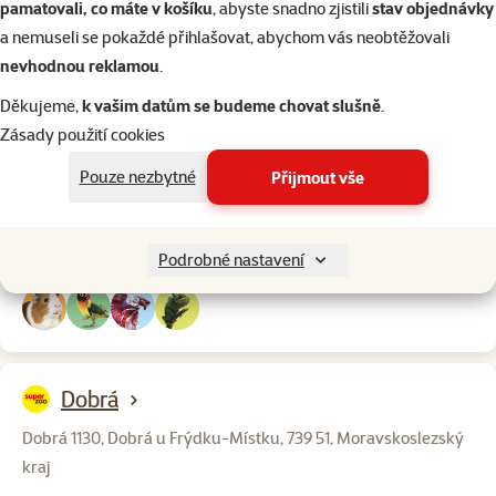
pamatovali, co máte v košíku
, abyste snadno zjistili
stav objednávky
a nemuseli se pokaždé přihlašovat, abychom vás neobtěžovali
nevhodnou reklamou
.
Děkujeme,
k vašim datům se budeme chovat slušně
.
Šenov u Ostravy
Zásady použití cookies
RP Šenov U Panelárny 2192, Šenov u Ostravy, 739 34,
Pouze nezbytné
Přijmout vše
Moravskoslezský kraj, Česká republika
Otevírací doba:
Po – Ne: 9:00 – 20:00
Podrobné nastavení
Dobrá
Dobrá 1130, Dobrá u Frýdku-Místku, 739 51, Moravskoslezský
kraj