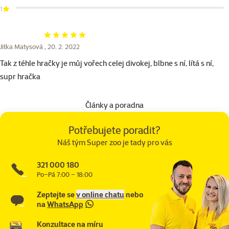
1
Hodnocení 100%
Jitka Matysová ,
20. 2. 2022
Tak z téhle hračky je můj vořech celej divokej, blbne s ní, lítá s ní,
supr hračka
Články a poradna
Potřebujete poradit?
Náš tým Super zoo je tady pro vás
321 000 180
Po–Pá 7:00 – 18:00
Zeptejte se
v online chatu
nebo
na
WhatsApp
Konzultace na míru