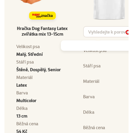
značka
Hračka Dog Fantasy Latex
Vyhledat produkt
zvířátka mix 13-15cm
Vy
Velikost psa
Velikost psa
Malý, Střední
Stáří psa
Stáří psa
Štěně, Dospělý, Senior
Materiál
Materiál
Latex
Barva
Barva
Multicolor
Délka
Délka
13 cm
Běžná cena
Běžná cena
54 Kč