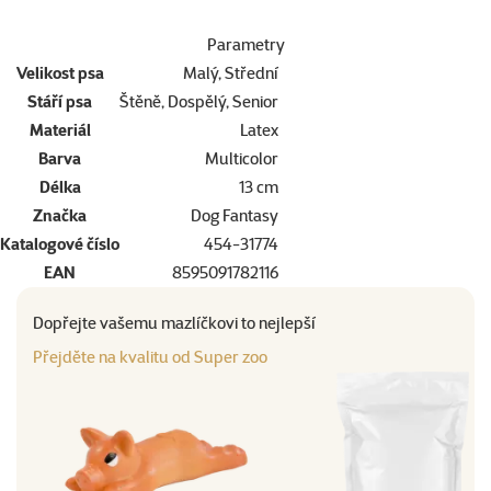
Parametry
Velikost psa
Malý, Střední
Stáří psa
Štěně, Dospělý, Senior
Materiál
Latex
Barva
Multicolor
Délka
13 cm
Značka
Dog Fantasy
Katalogové číslo
454-31774
EAN
8595091782116
Dopřejte vašemu mazlíčkovi to nejlepší
Přejděte na kvalitu od Super zoo