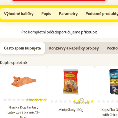
Hračka Dog Fantasy Latex zvířátka mix 13-15cm
Do košíku
Výhodné balíčky
Popis
Parametry
Podobné produkt
Na začátek stránky
Pro kompletní péči doporučujeme přikoupit
Často spolu kupujete
Konzervy a kapsičky pro psy
Pocho
Kupte společně
47×
1×
hodnocení
Hodnocení 100%, počet hodnocení: 1
Hodnocení 98%, počet hodn
hodnocení
Hračka Dog Fantasy
Minipiškoty 120g
Kapsička O
Latex zvířátka mix 13-
with Chick
15cm