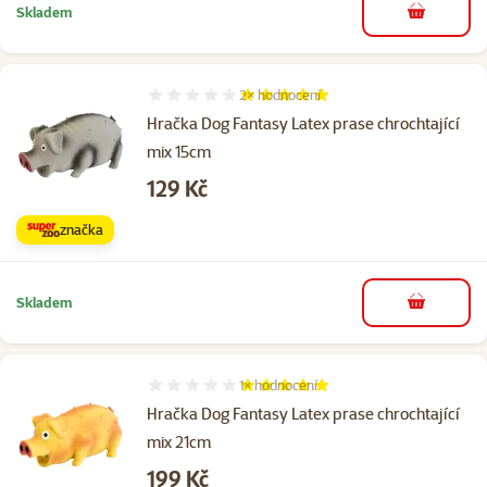
Skladem
do košíku
2×
hodnocení
Hodnocení 100%, počet hodnocení: 2
Hračka Dog Fantasy Latex prase chrochtající
mix 15cm
Cena
129 Kč
značka
Skladem
do košíku
1×
hodnocení
Hodnocení 100%, počet hodnocení: 1
Hračka Dog Fantasy Latex prase chrochtající
mix 21cm
Cena
199 Kč