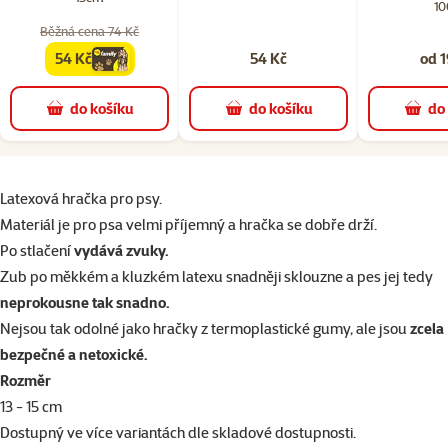
10
Běžná cena 74 Kč
54 Kč
54 Kč
od 1
family
cena
do košíku
do košíku
do
superzoo.product.detail.content
Latexová hračka pro psy.
Materiál je pro psa velmi příjemný a hračka se dobře drží.
Po stlačení
vydává zvuky.
Zub po měkkém a kluzkém latexu snadněji sklouzne a pes jej tedy
neprokousne tak snadno.
Nejsou tak odolné jako hračky z termoplastické gumy, ale jsou
zcela
bezpečné a netoxické.
Rozměr
13 - 15 cm
Dostupný ve více variantách dle skladové dostupnosti.