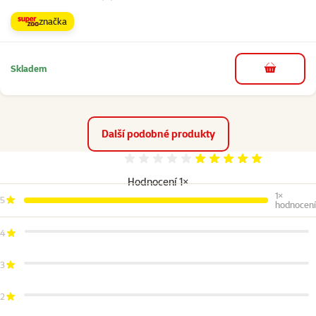
značka
Skladem
do košíku
Další podobné produkty
Hodnocení 100%
Hodnocení 1×
1×
5
hodnocení
4
3
2