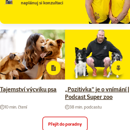
naplánuj si konzultaci
Tajemství výcviku psa
„Pozitivka“ je o vnímání |
Podcast Super zoo
10 min. čtení
38 min. podcastu
Přejít do poradny