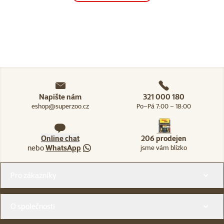
Napište nám
321 000 180
eshop@superzoo.cz
Po–Pá 7:00 – 18:00
Online chat
206 prodejen
nebo
WhatsApp
jsme vám blízko
Menu v patičce
Pro zákazníky
O společnosti