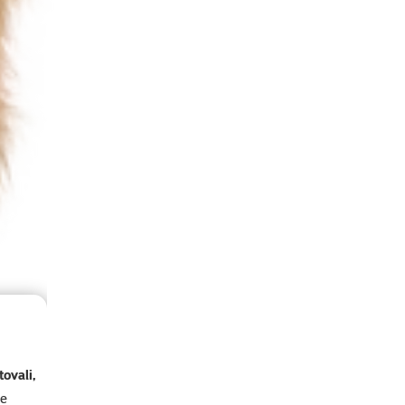
ovali,
se