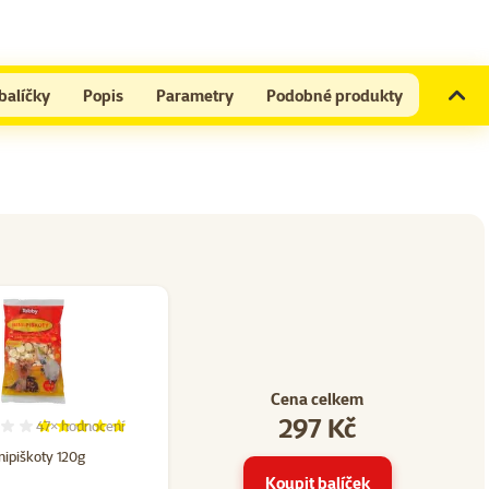
balíčky
Popis
Parametry
Podobné produkty
Cena celkem
297 Kč
47×
hodnocení
14
Hodnocení 98%, počet hodnocení: 47
nipiškoty 120g
Koupit balíček