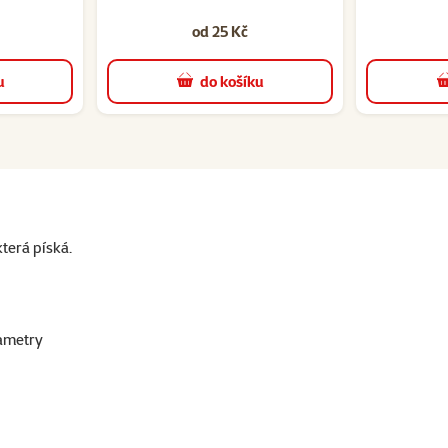
od 25 Kč
u
do košíku
terá píská.
ametry