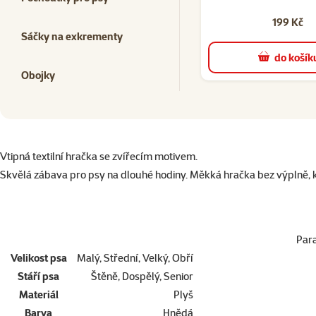
199 Kč
Sáčky na exkrementy
do košík
Obojky
superzoo.product.detail.content
Vtipná textilní hračka se zvířecím motivem.
Skvělá zábava pro psy na dlouhé hodiny. Měkká hračka bez výplně, k
Par
Velikost psa
Malý, Střední, Velký, Obří
Stáří psa
Štěně, Dospělý, Senior
Materiál
Plyš
Barva
Hnědá