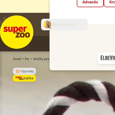
Advantix
Krm
Máte dotaz?
E-sh
Úvod
Psi
Hračky pro psy
Pro štěňata
Hračka Dog Fantasy Sk
💥 Výprodej
značka