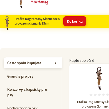
Hračka Dog Fantasy Skinneeez s
Do košíku
provazem čipmank 35cm
Kupte společně
Často spolu kupujete
Granule pro psy
Konzervy a kapsičky pro
psy
Hodno
Hračka Dog Fantasy Sk
provazem čipmank
Pochoutky pro psy