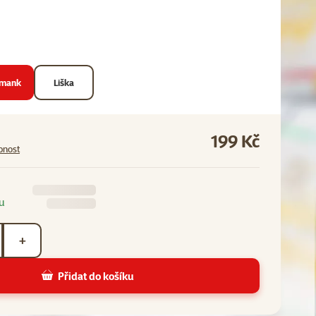
pmank
Liška
199 Kč
pnost
u
+
Přidat do košíku