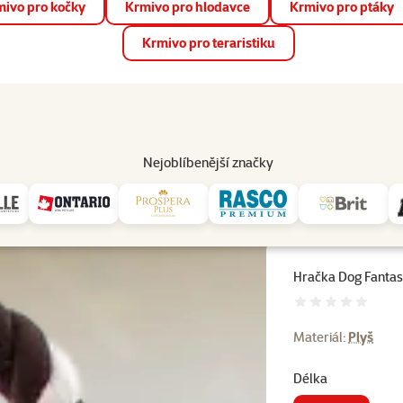
ivo pro kočky
Krmivo pro hlodavce
Krmivo pro ptáky
📱 Stáhněte si novou aplikaci Super zoo.
Více informací
Krmivo pro teraristiku
op
Akce a slevy
Prodejny
Služby
Poradna
Pomá
206
Nejoblíbenější značky
inneeez s provazem čipmank 35cm
Hračka Dog Fanta
Hodnocení 
Materiál:
Plyš
Délka