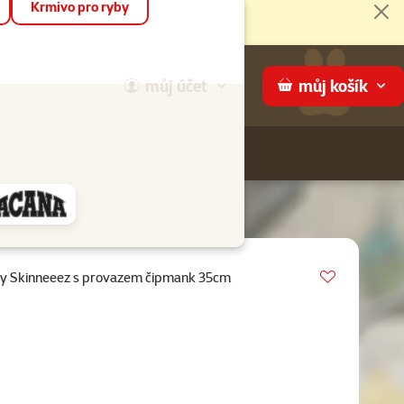
Krmivo pro ryby
Zav
můj
účet
můj
košík
Hledej
háme
Vložit do 
sy Skinneeez s provazem čipmank 35cm
0%