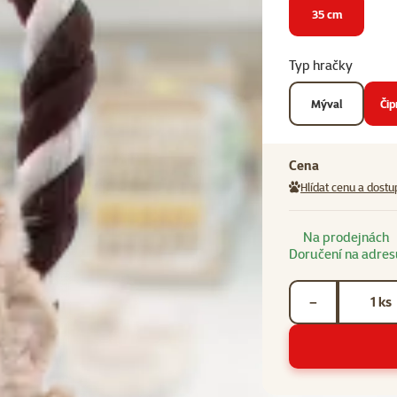
35 cm
Typ hračky
Mýval
Či
Cena
Hlídat cenu a dostu
Na prodejnách
Doručení na adres
Počet kusů *
ks
−