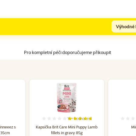
Výhodné 
Pro kompletní péči doporučujeme přikoupit
14×
hodnocení
cení 0%
Hodnocení 94%, počet hodnocení: 
inneeez s
Kapsička Brit Care Mini Puppy Lamb
Mi
 35cm
fillets in gravy 85g