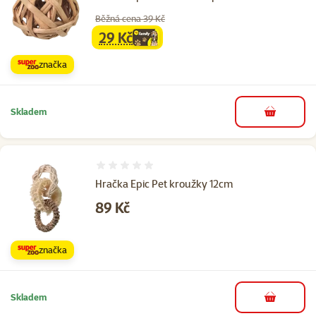
Běžná cena 39 Kč
29 Kč
family
cena
značka
Skladem
do košíku
Hodnocení 0%
Hračka Epic Pet kroužky 12cm
Cena
89 Kč
značka
Skladem
do košíku