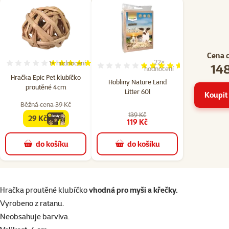
Cena 
22×
1×
hodnocení
148
Hodnocení 100%, počet hodnocení: 1
Hodnocení 92%, počet hodn
hodnocení
Hračka Epic Pet klubíčko
Hobliny Nature Land
proutěné 4cm
Litter 60l
Koupit 
Běžná cena 39 Kč
139 Kč
29 Kč
family
cena
119 Kč
do košíku
do košíku
superzoo.product.detail.content
Hračka proutěné klubíčko
vhodná pro myši a křečky.
Vyrobeno z ratanu.
Neobsahuje barviva.