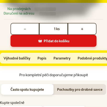
Na prodejnách
Doručení na adresu
Počet kusů *
ks
−
+
Přidat do košíku
Hračka Epic Pet klubíčko proutěné 4cm
Do košíku
Výhodné balíčky
Popis
Parametry
Podobné produkt
Na začátek stránky
Pro kompletní péči doporučujeme přikoupit
Často spolu kupujete
Pochoutky pro drobné savce
Kupte společně