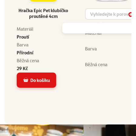
Hračka Epic Pet klubíčko
Vyhledat produkt
proutěné 4cm
Vy
Materiál
Materiál
Proutí
Barva
Barva
Přírodní
Běžná cena
Běžná cena
29 Kč
Do košíku