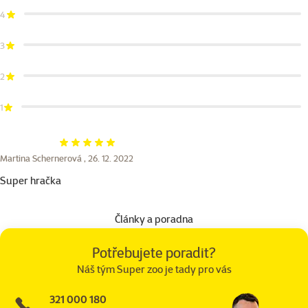
4
3
2
1
Hodnocení 100%
Martina Schernerová ,
26. 12. 2022
Super hračka
Články a poradna
Potřebujete poradit?
Náš tým Super zoo je tady pro vás
321 000 180