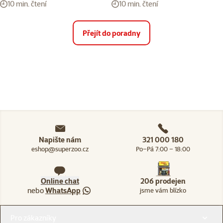
10 min. čtení
10 min. čtení
Přejít do poradny
Napište nám
321 000 180
eshop@superzoo.cz
Po–Pá 7:00 – 18:00
Online chat
206 prodejen
nebo
WhatsApp
jsme vám blízko
Menu v patičce
Pro zákazníky