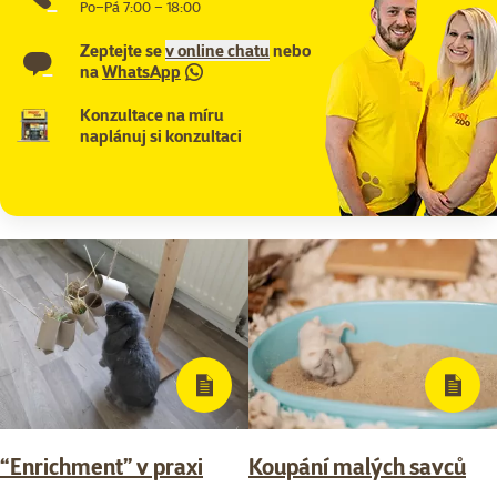
Po–Pá 7:00 – 18:00
Zeptejte se
v online chatu
nebo
na
WhatsApp
Konzultace na míru
naplánuj si konzultaci
“Enrichment” v praxi
Koupání malých savců