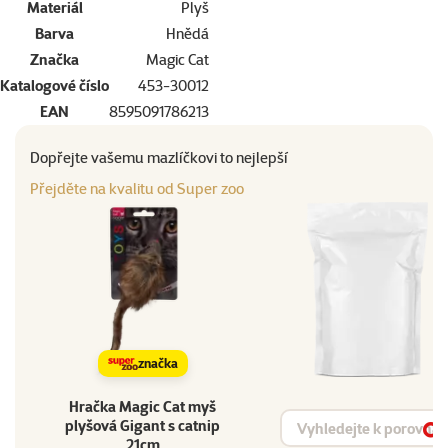
Materiál
Plyš
Barva
Hnědá
Značka
Magic Cat
Katalogové číslo
453-30012
EAN
8595091786213
Dopřejte vašemu mazlíčkovi to nejlepší
Přejděte na kvalitu od Super zoo
značka
Hračka Magic Cat myš
Vyhledat produkt
plyšová Gigant s catnip
Vy
21cm