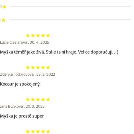
2
1
Hodnocení 100%
Lucie Cieślarová ,
30. 4. 2025
Myška téměř jako živá. Stále i s ní hraje. Velice doporučuji. :-)
Hodnocení 100%
Zdeňka Todorovová ,
25. 3. 2022
Kocour je spokojený.
Hodnocení 100%
Jans Buňková ,
20. 3. 2022
Myška je prostě super
Hodnocení 100%