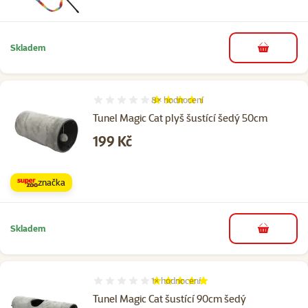
Skladem
do košíku
8×
hodnocení
Hodnocení 88%, počet hodnocení: 8
Tunel Magic Cat plyš šustící šedý 50cm
Cena
199 Kč
značka
Skladem
do košíku
1×
hodnocení
Hodnocení 100%, počet hodnocení: 1
Tunel Magic Cat šustící 90cm šedý