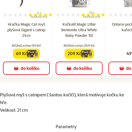
4×
76×
Hodnocení 100%, počet hodnocení: 4
Hodnocení 97%, počet hodn
hodnocení
hodnocení
Hračka Magic Cat myš
Kočkolit Magic Litter
Ontario poch
plyšová Gigant s catnip
Bentonite Ultra White
kuřecí
21cm
Baby Powder 10l
Běžná cena 99 Kč
Běžná cena 259 Kč
69 Kč
209 Kč
49
family
cena
family
cena
do košíku
do košíku
do
superzoo.product.detail.content
Plyšová myš s catnipem ( šantou kočičí), která motivuje kočku ke
hře.
Velikost: 21 cm
Parametry