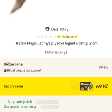
Další fotky
Hodnocení 100%, počet hodnocení:
4×
hodnocení
Hračka Magic Cat myš plyšová Gigant s catnip 21cm
Materiál:
Plyš
Běžná cena
99 Kč
Hlídat cenu a dostupnost
69 Kč
family
cena
Na prodejnách
Doručení na adresu