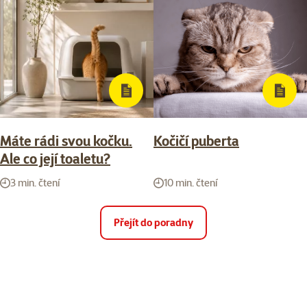
Máte rádi svou kočku.
Kočičí puberta
Ale co její toaletu?
3 min. čtení
10 min. čtení
Přejít do poradny