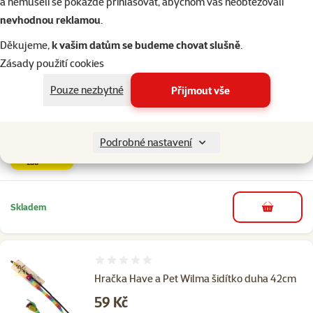
a nemuseli se pokaždé přihlašovat, abychom vás neobtěžovali
nevhodnou reklamou
.
Předchozí strana
Následující strana
Přejít na stranu 1
Přejít na stranu 2
Přejít na stranu 3
Přejít na stranu 4
Přejít na stranu 5
Podobné produkty
Děkujeme,
k vašim datům se budeme chovat slušně
.
Zásady použití cookies
3×
hodnocení
Hodnocení 100%, počet hodnocení: 3
Pouze nezbytné
Přijmout vše
Hračka Magic Cat želva plyš s catnip 11cm
Běžná cena 99 Kč
59 Kč
family
cena
Podrobné nastavení
značka
Skladem
do košíku
Hodnocení 0%
Hračka Have a Pet Wilma šidítko duha 42cm
Cena
59 Kč