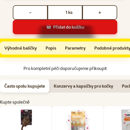
Počet kusů *
ks
−
+
Přidat do košíku
Hračka Magic Cat myš plyšová Gigant s catnip 21cm
Do košíku
Výhodné balíčky
Popis
Parametry
Podobné produkt
Na začátek stránky
Pro kompletní péči doporučujeme přikoupit
Často spolu kupujete
Konzervy a kapsičky pro kočky
Poc
Kupte společně