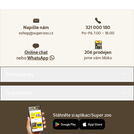
Napište nám
321 000 180
eshop@superzoo.cz
Po–Pá 7:00 – 18:00
Online chat
206 prodejen
nebo
WhatsApp
jsme vám blízko
Menu v patičce
Pro zákazníky
O společnosti
Stáhněte si aplikaci Super zoo