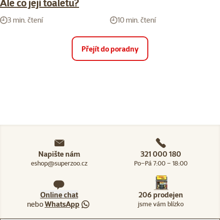
Ale co její toaletu?
3 min. čtení
10 min. čtení
Přejít do poradny
Napište nám
321 000 180
eshop@superzoo.cz
Po–Pá 7:00 – 18:00
Online chat
206 prodejen
nebo
WhatsApp
jsme vám blízko