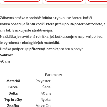
superzoo.product.detail.content
Zábavná hračka v podobě šidítka s rybkou se šantou kočičí.
Rybka obsahuje
šantu
kočičí, která jistě
upoutá pozornost
zvířete, a
činí tak hračku ještě
atraktivnější
.
Na šidítku je navěšená rolnička, jež kočku zaujme na první pohled.
Je vyrobená z
ekologických materiálů.
Hračka podporuje
přirozený instinkt
pro hru a pohyb.
Velikost
40 cm
Parametry
Materiál
Polyester
Barva
Šedá
Délka
40 cm
Typ hračky
Rybka
Značka
Magic Cat