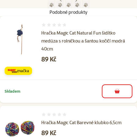
Předchozí strana
Následující strana
Přejít na stranu 1
Přejít na stranu 2
Přejít na stranu 3
Přejít na stranu 4
Přejít na stranu 5
Podobné produkty
Hodnocení 0%
Hračka Magic Cat Natural Fun šidítko
medúza s rolničkou a šantou kočičí modrá
40cm
Cena
89 Kč
značka
Skladem
do košíku
Hodnocení 0%
Hračka Magic Cat Barevné klubko 6,5cm
Cena
89 Kč