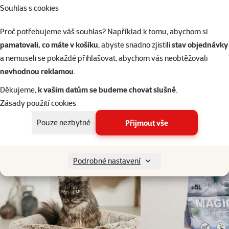
Materiál
Souhlas s cookies
Polyester
Barva
Barva
Proč potřebujeme váš souhlas? Například k tomu, abychom si
Šedá
pamatovali, co máte v košíku
, abyste snadno zjistili
stav objednávky
Délka
Délka
a nemuseli se pokaždé přihlašovat, abychom vás neobtěžovali
40 cm
nevhodnou reklamou
.
Typ hračky
Typ hračky
Rybka
Děkujeme,
k vašim datům se budeme chovat slušně
.
Běžná cena
Zásady použití cookies
Běžná cena
109 Kč
Pouze nezbytné
Přijmout vše
Do košíku
Podrobné nastavení