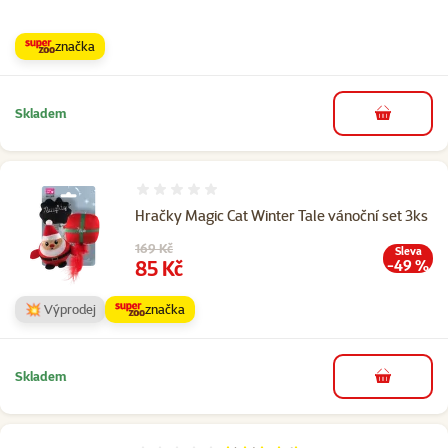
značka
Skladem
do košíku
Hodnocení 0%
Hračky Magic Cat Winter Tale vánoční set 3ks
Původní cena
169 Kč
Sleva
Cena
85 Kč
-49 %
💥 Výprodej
značka
Skladem
do košíku