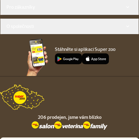
Menu v patičce
Pro zákazníky
O společnosti
Stáhněte si aplikaci Super zoo
206 prodejen,
jsme vám blízko