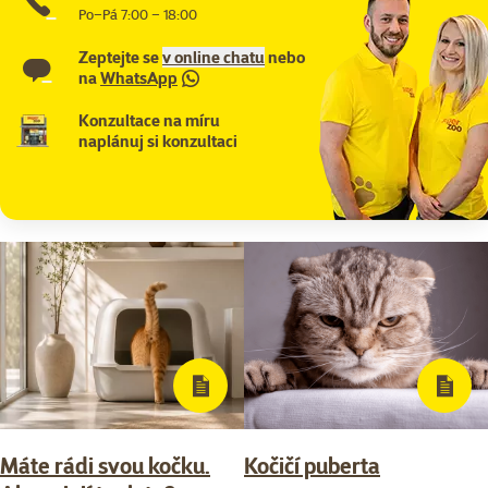
Po–Pá 7:00 – 18:00
Zeptejte se
v online chatu
nebo
na
WhatsApp
Konzultace na míru
naplánuj si konzultaci
Máte rádi svou kočku.
Kočičí puberta