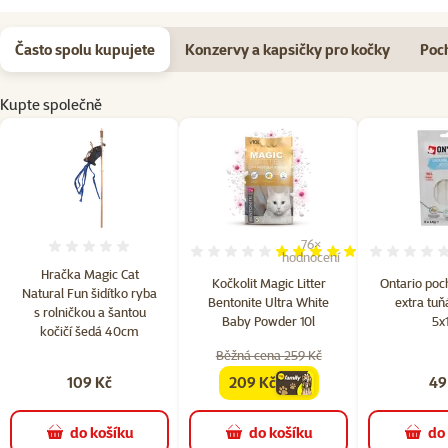
Často spolu kupujete
Konzervy a kapsičky pro kočky
Poc
Kupte společně
76×
Hodnocení 0%
Hodnocení 97%, počet hodn
hodnocení
Hračka Magic Cat
Kočkolit Magic Litter
Ontario poch
Natural Fun šidítko ryba
Bentonite Ultra White
extra tuň
s rolničkou a šantou
Baby Powder 10l
5x
kočičí šedá 40cm
Běžná cena 259 Kč
109 Kč
209 Kč
49
family
cena
do košíku
do košíku
do