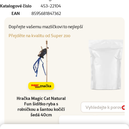
Katalogové číslo
453-22104
EAN
8595681847362
Dopřejte vašemu mazlíčkovi to nejlepší
Přejděte na kvalitu od Super zoo
značka
Hračka Magic Cat Natural
Fun šidítko ryba s
Vyhledat produkt
rolničkou a šantou kočičí
Vy
šedá 40cm
Materiál