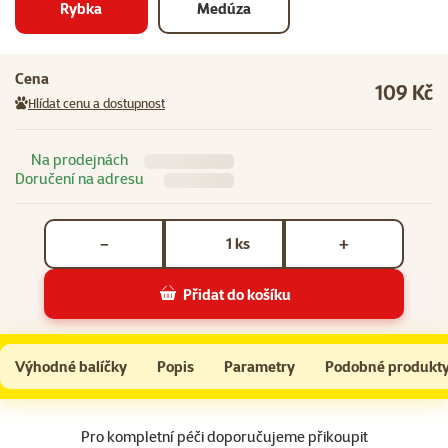
Rybka
Medúza
Cena
109 Kč
Hlídat cenu a dostupnost
Na prodejnách
Doručení na adresu
Počet kusů *
ks
−
+
Přidat do košíku
Hračka Magic Cat Natural Fun šidítko ryba s rolničkou a šantou kočičí šedá 40
Do košíku
Výhodné balíčky
Popis
Parametry
Podobné produkt
Na začátek stránky
Pro kompletní péči doporučujeme přikoupit