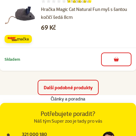
1×
hodnocení
Hodnocení 100%, počet hodnocení: 1
Hračka Magic Cat Natural Fun myš s šantou
kočičí šedá 8cm
Cena
69 Kč
značka
Skladem
do košíku
Další podobné produkty
Články a poradna
Potřebujete poradit?
Náš tým Super zoo je tady pro vás
321 000 180